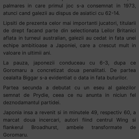
palmares in care primul joc s-a consemnat in 1973,
atunci cand galezii au dispus de asiatici cu 62-14.
Lipsiti de prezenta celor mai importanti jucatori, titularii
de drept facand parte din selectionata Leilor Britanici
aflata in turneul australian, galezii au cedat in fata unei
echipe ambitioase a Japoniei, care a crescut mult in
valoare in ultimii ani.
La pauza, japonezii conduceau cu 6-3, dupa ce
Goromaru a concretizat doua penalitati. De partea
cealalta Biggar s-a evidentiat o data in fata buturilor.
Partea secunda a debutat cu un eseu al galezilor
semnat de Prydie, ceea ce nu anunta in niciun fel
deznodamantul partidei.
Japonia insa a revenit si in minutele 49, respectiv 60, a
marcat doua incercari, autori fiind centrul Wing si
flankerul Broadhurst, ambele transformate de
Goromaru.