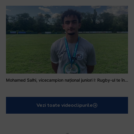
Mohamed Salhi, vicecampion național juniori I: Rugby-ul te învață să accepți și înfrângerile
Vezi toate videoclipurile