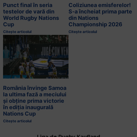
Punct final în seria
Coliziunea emisferelor!
testelor de vară din
S-a încheiat prima parte
World Rugby Nations
din Nations
Cup
Championship 2026
Citește articolul
Citește articolul
România învinge Samoa
la ultima fază a meciului
și obține prima victorie
în ediția inaugurală
Nations Cup
Citește articolul
Liga de Rugby Kaufland