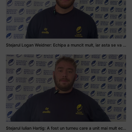
Stejarul Logan Weidner: Echipa a muncit mult, iar asta se va vedea în meciurile de la Nations Cup
Stejarul Iulian Hartig: A fost un turneu care a unit mai mult echipa