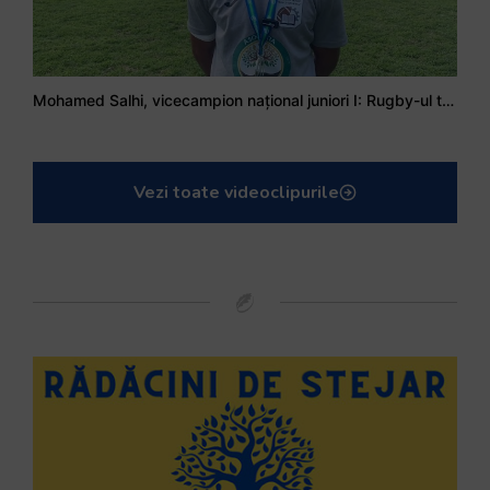
Mohamed Salhi, vicecampion național juniori I: Rugby-ul te învață să accepți și înfrângerile
Vezi toate videoclipurile