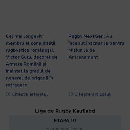
Cel mai longeviv
Rugby NextGen: Au
membru al comunității
început înscrierile pentru
rugbystice românești,
Misiunile de
Victor Guțu, decorat de
Antrenament
Armata Română și
înaintat la gradul de
general de brigadă în
retragere
Citește articolul
Citește articolul
Liga de Rugby Kaufland
ETAPA 10
08.08.2026 | 11:00