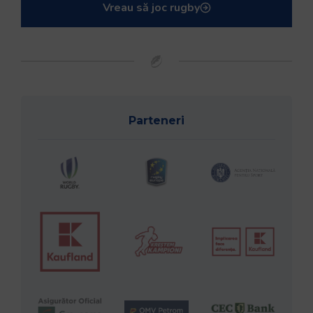
Vreau să joc rugby
Parteneri