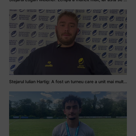
Stejarul Iulian Hartig: A fost un turneu care a unit mai mult echipa