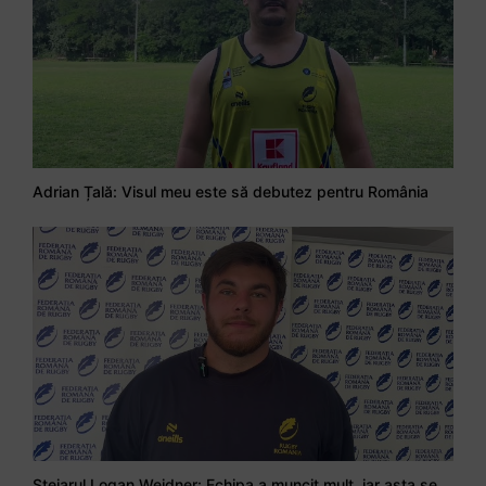
Adrian Țală: Visul meu este să debutez pentru România
Stejarul Logan Weidner: Echipa a muncit mult, iar asta se va vedea în meciurile de la Nations Cup