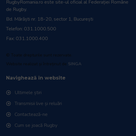
RugbyRomania.ro
este site-ul oficial al Federației Române
de Rugby.
Bd. Mărăști nr. 18-20, sector 1, București
Telefon:
031.1000.500
Fax: 031.1000.400
© Toate drepturile sunt rezervate.
Website realizat și întreținut de
SINGA
Navighează în website
Ultimele știri
Transmisii live și reluări
Contactează-ne
Cum se joacă Rugby