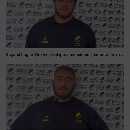
Stejarul Logan Weidner: Echipa a muncit mult, iar asta se va vedea în meciurile de la Nations Cup