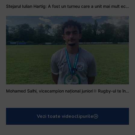
Stejarul Iulian Hartig: A fost un turneu care a unit mai mult echipa
Mohamed Salhi, vicecampion național juniori I: Rugby-ul te învață să accepți și înfrângerile
Vezi toate videoclipurile