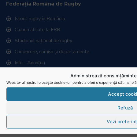
Federația Româna de Rugby
Istoric rugby în România
Cluburi afiliate la FRR
Stadionul național de rugby
Conducere, comisii și departamente
Info - Anunțuri
Administrează consimțămintel
Link-uri utile
Website-ul nostru folosește cookie-uri pentru a oferi o experiență cât mai plă
Download
Accept cook
Politica de utilizare cookies
Refuză
Vezi preferin