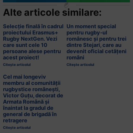
Alte articole similare:
Selecție finală în cadrul
Un moment special
proiectului Erasmus+
pentru rugby-ul
Rugby NextGen. Vezi
românesc și pentru trei
care sunt cele 10
dintre Stejari, care au
persoane alese pentru
devenit oficial cetățeni
acest proiect!
români
Citește articolul
Citește articolul
Cel mai longeviv
membru al comunității
rugbystice românești,
Victor Guțu, decorat de
Armata Română și
înaintat la gradul de
general de brigadă în
retragere
Citește articolul