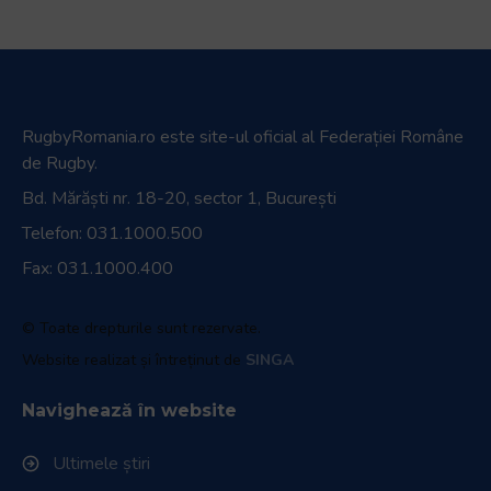
RugbyRomania.ro
este site-ul oficial al Federației Române
de Rugby.
Bd. Mărăști nr. 18-20, sector 1, București
Telefon:
031.1000.500
Fax: 031.1000.400
© Toate drepturile sunt rezervate.
Website realizat și întreținut de
SINGA
Navighează în website
Ultimele știri