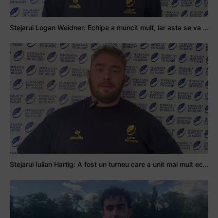
Stejarul Logan Weidner: Echipa a muncit mult, iar asta se va vedea în meciurile de la Nations Cup
Stejarul Iulian Hartig: A fost un turneu care a unit mai mult echipa