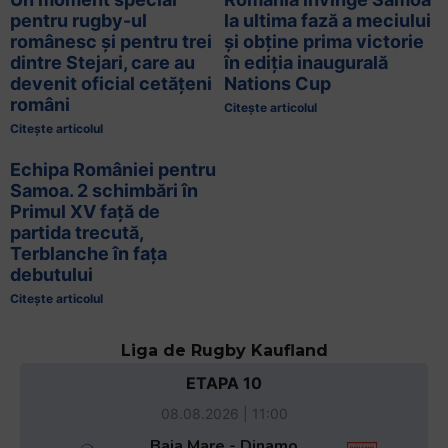
pentru rugby-ul
la ultima fază a meciului
românesc și pentru trei
și obține prima victorie
dintre Stejari, care au
în ediția inaugurală
devenit oficial cetățeni
Nations Cup
români
Citește articolul
Citește articolul
Echipa României pentru
Samoa. 2 schimbări în
Primul XV față de
partida trecută,
Terblanche în fața
debutului
Citește articolul
Liga de Rugby Kaufland
ETAPA 10
08.08.2026 | 11:00
Baia Mare - Dinamo