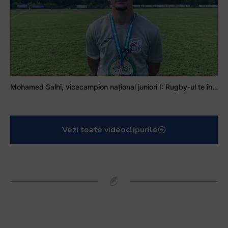
Mohamed Salhi, vicecampion național juniori I: Rugby-ul te învață să accepți și înfrângerile
Vezi toate videoclipurile