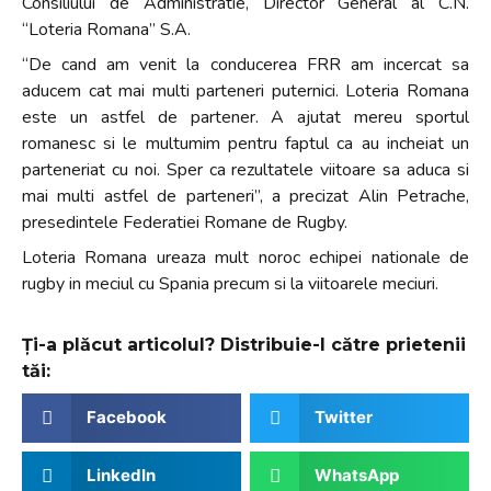
Consiliului de Administratie, Director General al C.N.
“Loteria Romana” S.A.
“De cand am venit la conducerea FRR am incercat sa
aducem cat mai multi parteneri puternici. Loteria Romana
este un astfel de partener. A ajutat mereu sportul
romanesc si le multumim pentru faptul ca au incheiat un
parteneriat cu noi. Sper ca rezultatele viitoare sa aduca si
mai multi astfel de parteneri”, a precizat Alin Petrache,
presedintele Federatiei Romane de Rugby.
Loteria Romana ureaza mult noroc echipei nationale de
rugby in meciul cu Spania precum si la viitoarele meciuri.
Ți-a plăcut articolul? Distribuie-l către prietenii
tăi:
Facebook
Twitter
LinkedIn
WhatsApp