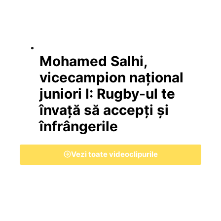
Mohamed Salhi,
vicecampion național
juniori I: Rugby-ul te
învață să accepți și
înfrângerile
Vezi toate videoclipurile