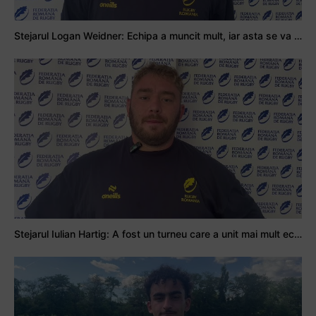
Stejarul Logan Weidner: Echipa a muncit mult, iar asta se va vedea în meciurile de la Nations Cup
Stejarul Iulian Hartig: A fost un turneu care a unit mai mult echipa