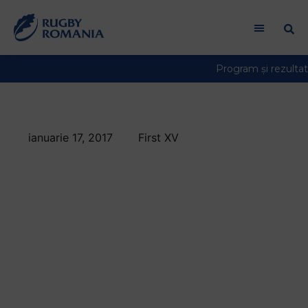
ianuarie 17, 2017
First XV
Lotul Romaniei
pentru primele
meciuri din Rugby
Europe
Championship! Vezi
care sunt cei 36 de