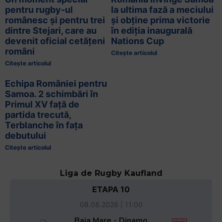
pentru rugby-ul
la ultima fază a meciului
românesc și pentru trei
și obține prima victorie
dintre Stejari, care au
în ediția inaugurală
devenit oficial cetățeni
Nations Cup
români
Citește articolul
Citește articolul
Echipa României pentru
Samoa. 2 schimbări în
Primul XV față de
partida trecută,
Terblanche în fața
debutului
Citește articolul
Liga de Rugby Kaufland
ETAPA 10
08.08.2026 | 11:00
Baia Mare - Dinamo