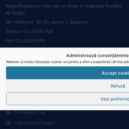
RugbyRomania.ro
este site-ul oficial al Federației Române
de Rugby.
Bd. Mărăști nr. 18-20, sector 1, București
Telefon:
031.1000.500
Fax: 031.1000.400
Administrează consimțămintel
© Toate drepturile sunt rezervate.
Website-ul nostru folosește cookie-uri pentru a oferi o experiență cât mai plă
Website realizat și întreținut de
SINGA
Accept cook
Navighează în website
Refuză
Ultimele știri
Vezi preferin
Transmisii live și reluări
Contactează-ne
Cum se joacă Rugby