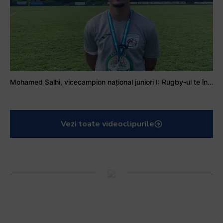
Mohamed Salhi, vicecampion național juniori I: Rugby-ul te învață să accepți și înfrângerile
Vezi toate videoclipurile