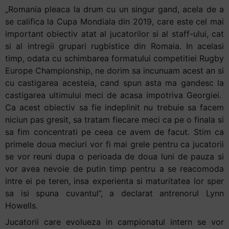
„Romania pleaca la drum cu un singur gand, acela de a
se califica la Cupa Mondiala din 2019, care este cel mai
important obiectiv atat al jucatorilor si al staff-ului, cat
si al intregii grupari rugbistice din Romaia. In acelasi
timp, odata cu schimbarea formatului competitiei Rugby
Europe Championship, ne dorim sa incunuam acest an si
cu castigarea acesteia, cand spun asta ma gandesc la
castigarea ultimului meci de acasa impotriva Georgiei.
Ca acest obiectiv sa fie indeplinit nu trebuie sa facem
niciun pas gresit, sa tratam fiecare meci ca pe o finala si
sa fim concentrati pe ceea ce avem de facut. Stim ca
primele doua meciuri vor fi mai grele pentru ca jucatorii
se vor reuni dupa o perioada de doua luni de pauza si
vor avea nevoie de putin timp pentru a se reacomoda
intre ei pe teren, insa experienta si maturitatea lor sper
sa isi spuna cuvantul”, a declarat antrenorul Lynn
Howells.
Jucatorii care evolueza in campionatul intern se vor