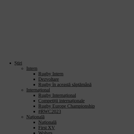
Știri
Intern
Rugby Intern
Dezvoltare
Rugby în această săptămână
Internațional
Rugby Internațional
Competiții internaționale
Rugby Europe Championship
#RWC2023
Națională
Națională
First XV
Wolves