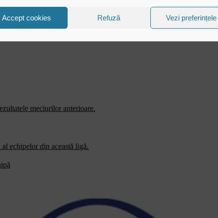
Accept cookies
Refuză
Vezi preferințele
zultatele meciurilor anterioare.
al echipelor din această ligă.
hipă