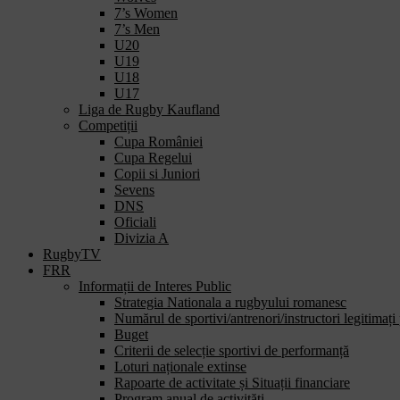
7’s Women
7’s Men
U20
U19
U18
U17
Liga de Rugby Kaufland
Competiții
Cupa României
Cupa Regelui
Copii si Juniori
Sevens
DNS
Oficiali
Divizia A
RugbyTV
FRR
Informații de Interes Public
Strategia Nationala a rugbyului romanesc
Numărul de sportivi/antrenori/instructori legitimați
Buget
Criterii de selecție sportivi de performanță
Loturi naționale extinse
Rapoarte de activitate și Situații financiare
Program anual de activități