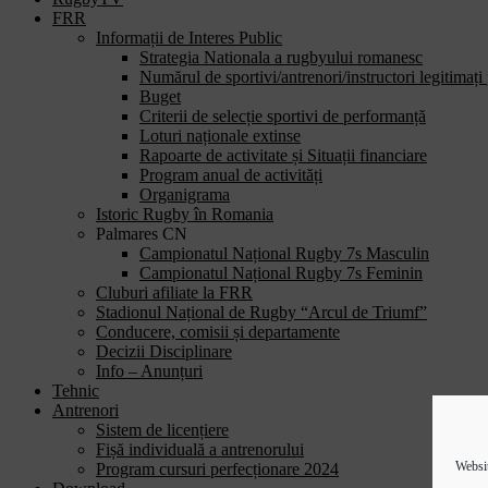
FRR
Informații de Interes Public
Strategia Nationala a rugbyului romanesc
Numărul de sportivi/antrenori/instructori legitimați
Buget
Criterii de selecție sportivi de performanță
Loturi naționale extinse
Rapoarte de activitate și Situații financiare
Program anual de activități
Organigrama
Istoric Rugby în Romania
Palmares CN
Campionatul Național Rugby 7s Masculin
Campionatul Național Rugby 7s Feminin
Cluburi afiliate la FRR
Stadionul Național de Rugby “Arcul de Triumf”
Conducere, comisii și departamente
Decizii Disciplinare
Info – Anunțuri
Tehnic
Antrenori
Sistem de licențiere
Fișă individuală a antrenorului
Websit
Program cursuri perfecționare 2024