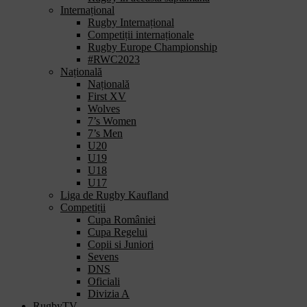
Internațional
Rugby Internațional
Competiții internaționale
Rugby Europe Championship
#RWC2023
Națională
Națională
First XV
Wolves
7’s Women
7’s Men
U20
U19
U18
U17
Liga de Rugby Kaufland
Competiții
Cupa României
Cupa Regelui
Copii si Juniori
Sevens
DNS
Oficiali
Divizia A
RugbyTV