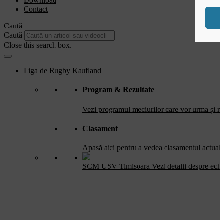
Download
Contact
Caută
Caută
Close this search box.
Liga de Rugby Kaufland
Program & Rezultate
Vezi programul meciurilor care vor urma și re
Clasament
Apasă aici pentru a vedea clasamentul actual 
SCM USV Timisoara
Vezi detalii despre ec