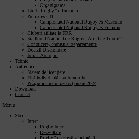
Organigrama
Istoric Rugby în Romania
Palmares CN
Campionatul Național Rugby 7s Masculin
Campionatul Național Rugby 7s Feminin
Cluburi afiliate la FRR
Stadionul Național de Rugby “Arcul de Triumf”
Conducere, comisii și departamente
Decizii Disciplinare
Info – Anunțuri
Tehnic
Antrenori
Sistem de licențiere
Fișă individuală a antrenorului
Program cursuri perfecționare 2024
Download
Contact
Meniu
Știri
Intern
Rugby Intern
Dezvoltare
Rugby în această săptămână