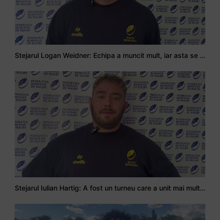
Stejarul Logan Weidner: Echipa a muncit mult, iar asta se va vedea în meciurile de la Nations Cup
Stejarul Iulian Hartig: A fost un turneu care a unit mai mult echipa