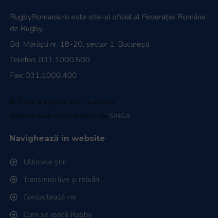
RugbyRomania.ro
este site-ul oficial al Federației Române
de Rugby.
Bd. Mărăști nr. 18-20, sector 1, București
Telefon:
031.1000.500
Fax: 031.1000.400
© Toate drepturile sunt rezervate.
Website realizat și întreținut de
SINGA
Navighează în website
Ultimele știri
Transmisii live și reluări
Contactează-ne
Cum se joacă Rugby