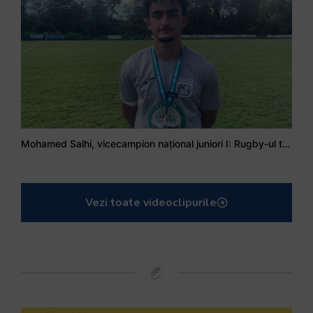
Mohamed Salhi, vicecampion național juniori I: Rugby-ul te învață să accepți și înfrângerile
Vezi toate videoclipurile