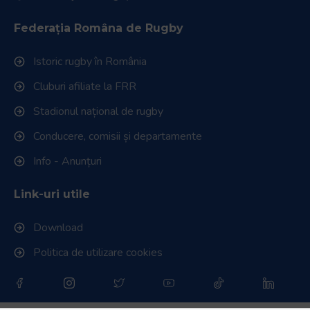
Federația Româna de Rugby
Istoric rugby în România
Cluburi afiliate la FRR
Stadionul național de rugby
Conducere, comisii și departamente
Info - Anunțuri
Link-uri utile
Download
Politica de utilizare cookies