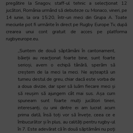
pregătire la Snagov, staff-ul tehnic a selecționat 12
jucători, România urmând să debuteze cu Monaco, vineri, pe
14 iunie, la ora 15:20, într-un meci din Grupa A. Toate
meciurile pot fi urmărite în direct pe Rugby Europe Tv, după
crearea unui cont gratuit de acces pe platforma
rugbyeurope.eu.
„Suntem de două săptămâni în cantonament,
băieții au reacționat foarte bine, sunt foarte
serioși, avem o echipă tânără, sperăm să
creștem de la meci la meci. Ne așteaptă un
turneu destul de greu, chiar dacă este vorba de
a doua divizie, dar sper să luăm fiecare meci și
să reușim să ajungem cât mai sus. Așa cum
spuneam sunt foarte mulți jucători tineri,
interesanți, cu unii dintre ei am lucrat acum
prima dată, însă toți vor să învețe, ceea ce e
îmbucurător și în plus, au calități pentru rugby-ul
în 7. Este adevărat că în două săptămâni nu poți