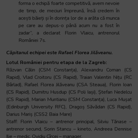
forma o echipă foarte competitivă, avem nevoie
de timp, de meciuri împreună, însă credem în
acești băieți și în dorința lor de a arăta că munca
pe care au depus-o până acum nu a fost în
zadar”, a declarat Florin Vlaicu, antrenorul
României 7s.
Căpitanul echipei este Rafael Florea Jilăveanu.
Lotul României pentru etapa de la Zagreb:
Răzvan Călin (CSM Constanța), Alexandru Coman (CS
Rapid), Vlad Croitoru (CS Rapid), Traian Valentin Nițu (RC
Bârlad), Rafael Florea Jilăveanu (CSA Steaua), Florin Ioan
(CS Rapid), Dumitru Husdup (CS Poli Iași), Ștefan Nedelcu
(CS Rapid), Marian Muntianu (CSM Constanța), Luca Mușat
(Edinburgh University RFC), Dragoș Săvădan (CS Rapid),
Darius Mariș (CSS2 Baia Mare)
Staff: Florin Vlaicu – antrenor principal, Silviu Tănase –
antrenor secund, Sorin Stancu – kineto, Andreea Dennise
Ilie – medic. Ovidiu Cîrcei – manager.