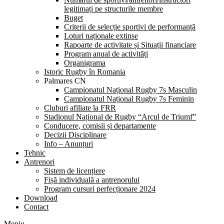
legitimați pe structurile membre
Buget
Criterii de selecție sportivi de performanță
Loturi naționale extinse
Rapoarte de activitate și Situații financiare
Program anual de activități
Organigrama
Istoric Rugby în Romania
Palmares CN
Campionatul Național Rugby 7s Masculin
Campionatul Național Rugby 7s Feminin
Cluburi afiliate la FRR
Stadionul Național de Rugby “Arcul de Triumf”
Conducere, comisii și departamente
Decizii Disciplinare
Info – Anunțuri
Tehnic
Antrenori
Sistem de licențiere
Fișă individuală a antrenorului
Program cursuri perfecționare 2024
Download
Contact
Meniu