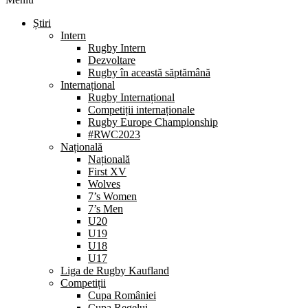
Știri
Intern
Rugby Intern
Dezvoltare
Rugby în această săptămână
Internațional
Rugby Internațional
Competiții internaționale
Rugby Europe Championship
#RWC2023
Națională
Națională
First XV
Wolves
7’s Women
7’s Men
U20
U19
U18
U17
Liga de Rugby Kaufland
Competiții
Cupa României
Cupa Regelui