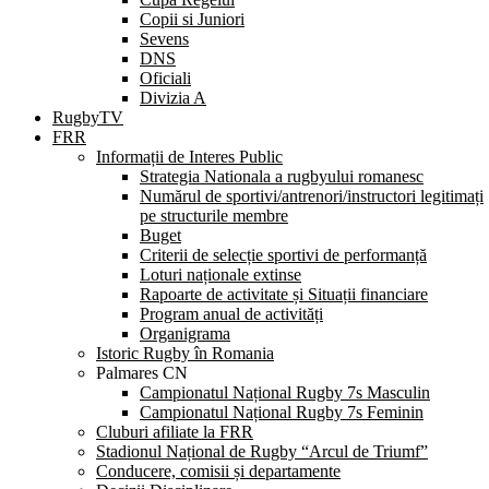
Copii si Juniori
Sevens
DNS
Oficiali
Divizia A
RugbyTV
FRR
Informații de Interes Public
Strategia Nationala a rugbyului romanesc
Numărul de sportivi/antrenori/instructori legitimați
pe structurile membre
Buget
Criterii de selecție sportivi de performanță
Loturi naționale extinse
Rapoarte de activitate și Situații financiare
Program anual de activități
Organigrama
Istoric Rugby în Romania
Palmares CN
Campionatul Național Rugby 7s Masculin
Campionatul Național Rugby 7s Feminin
Cluburi afiliate la FRR
Stadionul Național de Rugby “Arcul de Triumf”
Conducere, comisii și departamente