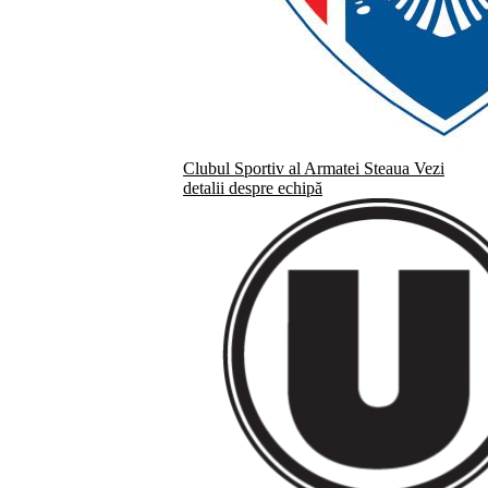
Clubul Sportiv al Armatei Steaua
Vezi
detalii despre echipă