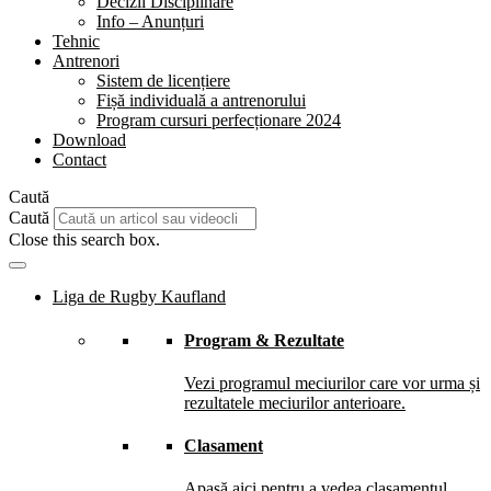
Decizii Disciplinare
Info – Anunțuri
Tehnic
Antrenori
Sistem de licențiere
Fișă individuală a antrenorului
Program cursuri perfecționare 2024
Download
Contact
Caută
Caută
Close this search box.
Liga de Rugby Kaufland
Program & Rezultate
Vezi programul meciurilor care vor urma și
rezultatele meciurilor anterioare.
Clasament
Apasă aici pentru a vedea clasamentul