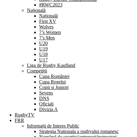
#RWC2023
Națională
Națională
First XV
Wolves
7’s Women
7’s Men
U20
U19
U18
U17
Liga de Rugby Kaufland
Competiții
Cupa României
Cupa Regelui
Copii si Juniori
Sevens
DNS
Oficiali
Divizia A
RugbyTV
FRR
Informații de Interes Public
Strategia Nationala a rugbyului romanesc
Numărul de sportivi/antrenori/instructori