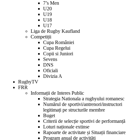
7’s Men
U20
U19
U18
U17
Liga de Rugby Kaufland
Competiții
Cupa României
Cupa Regelui
Copii si Juniori
Sevens
DNS
Oficiali
Divizia A
RugbyTV
FRR
Informații de Interes Public
Strategia Nationala a rugbyului romanesc
Numărul de sportivi/antrenori/instructori
legitimați pe structurile membre
Buget
Criterii de selecție sportivi de performanță
Loturi naționale extinse
Rapoarte de activitate și Situații financiare
Program anual de activități