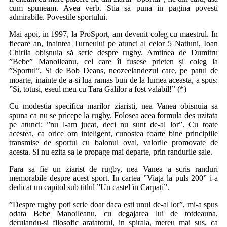
cum spuneam. Avea verb. Stia sa puna in pagina povesti
admirabile. Povestile sportului.
Mai apoi, in 1997, la ProSport, am devenit coleg cu maestrul. In
fiecare an, inaintea Turneului pe atunci al celor 5 Natiuni, Ioan
Chirila obișnuia să scrie despre rugby. Amtinea de Dumitru
”Bebe” Manoileanu, cel care îi fusese prieten și coleg la
”Sportul”. Si de Bob Deans, neozeelandezul care, pe patul de
moarte, inainte de a-si lua ramas bun de la lumea aceasta, a spus:
”Si, totusi, eseul meu cu Tara Galilor a fost valabil!” (*)
Cu modestia specifica marilor ziaristi, nea Vanea obisnuia sa
spuna ca nu se pricepe la rugby. Folosea acea formula des uzitata
pe atunci: ”nu l-am jucat, deci nu sunt de-al lor”. Cu toate
acestea, ca orice om inteligent, cunostea foarte bine principiile
transmise de sportul cu balonul oval, valorile promovate de
acesta. Si nu ezita sa le propage mai departe, prin randurile sale.
Fara sa fie un ziarist de rugby, nea Vanea a scris randuri
memorabile despre acest sport. In cartea ”Viața la puls 200” i-a
dedicat un capitol sub titlul ”Un castel în Carpați”.
”Despre rugby poti scrie doar daca esti unul de-al lor”, mi-a spus
odata Bebe Manoileanu, cu degajarea lui de totdeauna,
derulandu-si filosofic aratatorul, in spirala, mereu mai sus, ca