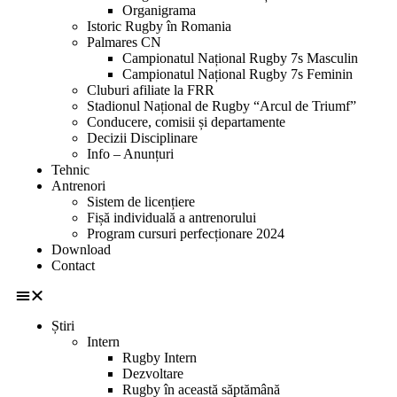
Organigrama
Istoric Rugby în Romania
Palmares CN
Campionatul Național Rugby 7s Masculin
Campionatul Național Rugby 7s Feminin
Cluburi afiliate la FRR
Stadionul Național de Rugby “Arcul de Triumf”
Conducere, comisii și departamente
Decizii Disciplinare
Info – Anunțuri
Tehnic
Antrenori
Sistem de licențiere
Fișă individuală a antrenorului
Program cursuri perfecționare 2024
Download
Contact
Știri
Intern
Rugby Intern
Dezvoltare
Rugby în această săptămână