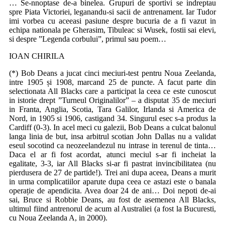
… Se-nnoptase de-a binelea. Grupuri de sportivi se indreptau
spre Piata Victoriei, leganandu-si sacii de antrenament. Iar Tudor
imi vorbea cu aceeasi pasiune despre bucuria de a fi vazut in
echipa nationala pe Gherasim, Tibuleac si Wusek, fostii sai elevi,
si despre ”Legenda corbului”, primul sau poem…
IOAN CHIRILA
(*) Bob Deans a jucat cinci meciuri-test pentru Noua Zeelanda,
intre 1905 și 1908, marcand 25 de puncte. A facut parte din
selectionata All Blacks care a participat la ceea ce este cunoscut
in istorie drept ”Turneul Originalilor” – a disputat 35 de meciuri
in Franta, Anglia, Scotia, Tara Galilor, Irlanda si America de
Nord, in 1905 si 1906, castigand 34. Singurul esec s-a produs la
Cardiff (0-3). In acel meci cu galezii, Bob Deans a culcat balonul
langa linia de but, insa arbitrul scotian John Dallas nu a validat
eseul socotind ca neozeelandezul nu intrase in terenul de tinta…
Daca el ar fi fost acordat, atunci meciul s-ar fi incheiat la
egalitate, 3-3, iar All Blacks si-ar fi pastrat invincibilitatea (nu
pierdusera de 27 de partide!). Trei ani dupa aceea, Deans a murit
in urma complicatiilor aparute dupa ceea ce astazi este o banala
operație de apendicita. Avea doar 24 de ani… Doi nepoti de-ai
sai, Bruce si Robbie Deans, au fost de asemenea All Blacks,
ultimul fiind antrenorul de acum al Australiei (a fost la Bucuresti,
cu Noua Zeelanda A, in 2000).