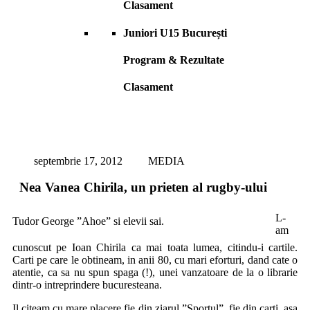
Clasament
Juniori U15 București
Program & Rezultate
Clasament
septembrie 17, 2012
MEDIA
Nea Vanea Chirila, un prieten al rugby-ului
L-
Tudor George ”Ahoe” si elevii sai.
am
cunoscut pe Ioan Chirila ca mai toata lumea, citindu-i cartile.
Carti pe care le obtineam, in anii 80, cu mari eforturi, dand cate o
atentie, ca sa nu spun spaga (!), unei vanzatoare de la o librarie
dintr-o intreprindere bucuresteana.
Il citeam cu mare placere fie din ziarul ”Sportul”, fie din carti, asa