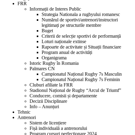
FRR
Informații de Interes Public
Strategia Nationala a rugbyului romanesc
Numărul de sportivi/antrenori/instructori
legitimați pe structurile membre
Buget
Criterii de selecție sportivi de performanță
Loturi naționale extinse
Rapoarte de activitate și Situații financiare
Program anual de activități
Organigrama
Istoric Rugby în Romania
Palmares CN
Campionatul Național Rugby 7s Masculin
Campionatul Național Rugby 7s Feminin
Cluburi afiliate la FRR
Stadionul Național de Rugby “Arcul de Triumf”
Conducere, comisii și departamente
Decizii Disciplinare
Info – Anunțuri
Tehnic
Antrenori
Sistem de licențiere
Fișă individuală a antrenorului
Program cursuri perfecționare 2024