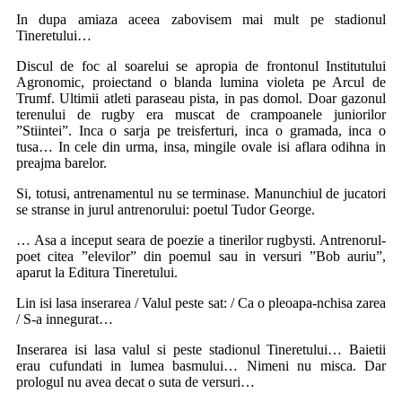
In dupa amiaza aceea zabovisem mai mult pe stadionul
Tineretului…
Discul de foc al soarelui se apropia de frontonul Institutului
Agronomic, proiectand o blanda lumina violeta pe Arcul de
Trumf. Ultimii atleti paraseau pista, in pas domol. Doar gazonul
terenului de rugby era muscat de crampoanele juniorilor
”Stiintei”. Inca o sarja pe treisferturi, inca o gramada, inca o
tusa… In cele din urma, insa, mingile ovale isi aflara odihna in
preajma barelor.
Si, totusi, antrenamentul nu se terminase. Manunchiul de jucatori
se stranse in jurul antrenorului: poetul Tudor George.
… Asa a inceput seara de poezie a tinerilor rugbysti. Antrenorul-
poet citea ”elevilor” din poemul sau in versuri ”Bob auriu”,
aparut la Editura Tineretului.
Lin isi lasa inserarea / Valul peste sat: / Ca o pleoapa-nchisa zarea
/ S-a innegurat…
Inserarea isi lasa valul si peste stadionul Tineretului… Baietii
erau cufundati in lumea basmului… Nimeni nu misca. Dar
prologul nu avea decat o suta de versuri…