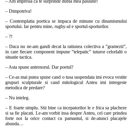
– Am impresia ca te surprinde dubla mea pasiune!
– Dimpotriva!
– Contemplatia poetica se impaca de minune cu dinamismului
sportului. Iar pentru mine, rugby-ul e sportul-sporturilor.
– ?!
– Daca nu ne-am gandi decat la ratiunea colectiva a ”gramezii”,
in care fiecare component impune ”telepatic” tuturor celorlalti o
situatie tactica.
– Asta spune antrenorul. Dar poetul?
– Ce-as mai putea spune cand o tusa suspendata imi evoca vestite
grupuri sculpturale si cand mitologicul Anteu imi intregeste
metodica de predare?
– Nu inteleg.
– E foarte simplu. Stii bine ca incepatorilor le e frica sa placheze
si sa fie placati. Le-am vorbit insa despre Anteu, cel care prindea
forte noi la orice contact cu pamantul, si de-atunci placajele
abunda…