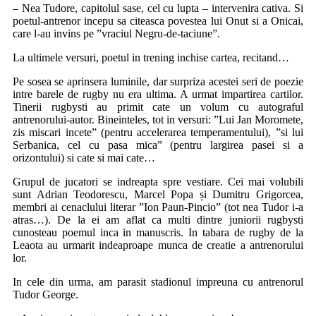
– Nea Tudore, capitolul sase, cel cu lupta – intervenira cativa. Si
poetul-antrenor incepu sa citeasca povestea lui Onut si a Onicai,
care l-au invins pe ”vraciul Negru-de-taciune”.
La ultimele versuri, poetul in trening inchise cartea, recitand…
Pe sosea se aprinsera luminile, dar surpriza acestei seri de poezie
intre barele de rugby nu era ultima. A urmat impartirea cartilor.
Tinerii rugbysti au primit cate un volum cu autograful
antrenorului-autor. Bineinteles, tot in versuri: ”Lui Jan Moromete,
zis miscari incete” (pentru accelerarea temperamentului), ”si lui
Serbanica, cel cu pasa mica” (pentru largirea pasei si a
orizontului) si cate si mai cate…
Grupul de jucatori se indreapta spre vestiare. Cei mai volubili
sunt Adrian Teodorescu, Marcel Popa și Dumitru Grigorcea,
membri ai cenaclului literar ”Ion Paun-Pincio” (tot nea Tudor i-a
atras…). De la ei am aflat ca multi dintre juniorii rugbysti
cunosteau poemul inca in manuscris. In tabara de rugby de la
Leaota au urmarit indeaproape munca de creatie a antrenorului
lor.
In cele din urma, am parasit stadionul impreuna cu antrenorul
Tudor George.