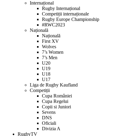
Internațional
Rugby Internațional
Competiții internaționale
Rugby Europe Championship
#RWC2023
Națională
Națională
First XV
Wolves
7’s Women
7’s Men
U20
U19
U18
U17
Liga de Rugby Kaufland
Competiții
Cupa României
Cupa Regelui
Copii si Juniori
Sevens
DNS
Oficiali
Divizia A
RugbyTV