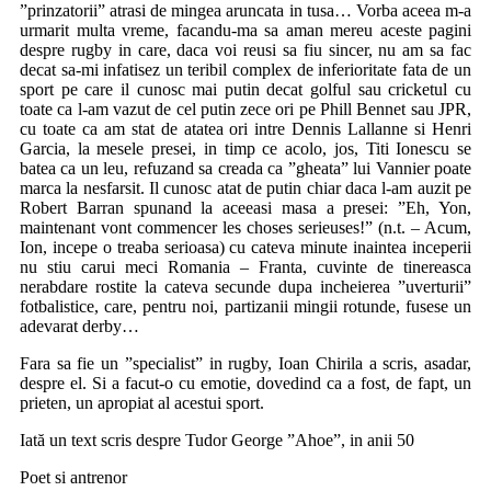
”prinzatorii” atrasi de mingea aruncata in tusa… Vorba aceea m-a
urmarit multa vreme, facandu-ma sa aman mereu aceste pagini
despre rugby in care, daca voi reusi sa fiu sincer, nu am sa fac
decat sa-mi infatisez un teribil complex de inferioritate fata de un
sport pe care il cunosc mai putin decat golful sau cricketul cu
toate ca l-am vazut de cel putin zece ori pe Phill Bennet sau JPR,
cu toate ca am stat de atatea ori intre Dennis Lallanne si Henri
Garcia, la mesele presei, in timp ce acolo, jos, Titi Ionescu se
batea ca un leu, refuzand sa creada ca ”gheata” lui Vannier poate
marca la nesfarsit. Il cunosc atat de putin chiar daca l-am auzit pe
Robert Barran spunand la aceeasi masa a presei: ”Eh, Yon,
maintenant vont commencer les choses serieuses!” (n.t. – Acum,
Ion, incepe o treaba serioasa) cu cateva minute inaintea inceperii
nu stiu carui meci Romania – Franta, cuvinte de tinereasca
nerabdare rostite la cateva secunde dupa incheierea ”uverturii”
fotbalistice, care, pentru noi, partizanii mingii rotunde, fusese un
adevarat derby…
Fara sa fie un ”specialist” in rugby, Ioan Chirila a scris, asadar,
despre el. Si a facut-o cu emotie, dovedind ca a fost, de fapt, un
prieten, un apropiat al acestui sport.
Iată un text scris despre Tudor George ”Ahoe”, in anii 50
Poet si antrenor