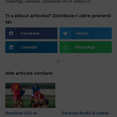
[superliga_calendar_campionat id=16 etapa=2]
Ți-a plăcut articolul? Distribuie-l către prietenii
tăi:
Facebook
Twitter
LinkedIn
WhatsApp
Alte articole similare:
România U20 va
Selecție finală în cadrul