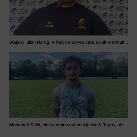
Stejarul Iulian Hartig: A fost un turneu care a unit mai mult echipa
Mohamed Salhi, vicecampion național juniori I: Rugby-ul te învață să accepți și înfrângerile