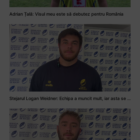
Adrian Țală: Visul meu este să debutez pentru România
Stejarul Logan Weidner: Echipa a muncit mult, iar asta se va vedea în meciurile de la Nations Cup