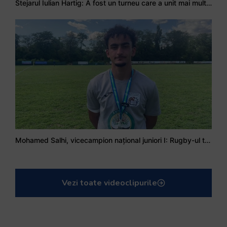
Stejarul Iulian Hartig: A fost un turneu care a unit mai mult echipa
Mohamed Salhi, vicecampion național juniori I: Rugby-ul te învață să accepți și înfrângerile
Vezi toate videoclipurile