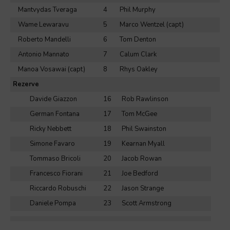
Mantvydas Tveraga
4
Phil Murphy
Wame Lewaravu
5
Marco Wentzel (capt)
Roberto Mandelli
6
Tom Denton
Antonio Mannato
7
Calum Clark
Manoa Vosawai (capt)
8
Rhys Oakley
Rezerve
Davide Giazzon
16
Rob Rawlinson
German Fontana
17
Tom McGee
Ricky Nebbett
18
Phil Swainston
Simone Favaro
19
Kearnan Myall
Tommaso Bricoli
20
Jacob Rowan
Francesco Fiorani
21
Joe Bedford
Riccardo Robuschi
22
Jason Strange
Daniele Pompa
23
Scott Armstrong