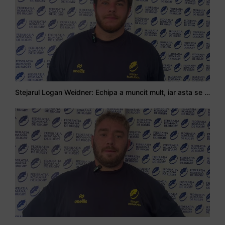
Stejarul Logan Weidner: Echipa a muncit mult, iar asta se va vedea în meciurile de la Nations Cup