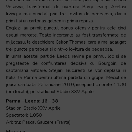
Vosawai, transformat de uvertura Barry Irving. Acelasi
Irving a mai punctat prin trei lovituri de pedeapsa, dar a
primit si un cartonas galben in prima repriza.
Englezii au primit punctul bonus ofensiv pentru cele cinci
eseuri marcate. Toate incercarile au fost transformate de
mijlocasul la deschidere Ceiron Thomas, care a mai adaugat
trei puncte pe tabela si dintr-o lovitura de pedeapsa.
In urma acestei partide Leeds revine pe primul loc si se
pregateste de confruntarea decisiva cu Bourgoin, de
saptamana viitoare. Stejarii Bucuresti se vor deplasa in
Italia, la Parma pentru ultima partida din grupe. Meciul se
joaca sambata, 23 ianuarie 2010, incepand cu orele 14:30
(ora locala), pe stadionul Stadio XXV Aprile.
Parma – Leeds: 16 – 38
Stadion: Stadio XXV Aprile
Spectatori: 1.050
Arbitru: Pascal Gauzere (Franta)
Marcatori