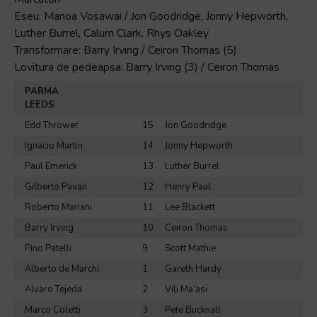
Eseu: Manoa Vosawai / Jon Goodridge, Jonny Hepworth,
Luther Burrel, Calum Clark, Rhys Oakley
Transformare: Barry Irving / Ceiron Thomas (5)
Lovitura de pedeapsa: Barry Irving (3) / Ceiron Thomas
PARMA
LEEDS
Edd Thrower
15
Jon Goodridge
Ignacio Martin
14
Jonny Hepworth
Paul Emerick
13
Luther Burrel
Gilberto Pavan
12
Henry Paul
Roberto Mariani
11
Lee Blackett
Barry Irving
10
Ceiron Thomas
Pino Patelli
9
Scott Mathie
Alberto de Marchi
1
Gareth Hardy
Alvaro Tejeda
2
Vili Ma’asi
Marco Coletti
3
Pete Bucknall