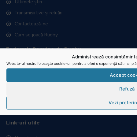
Ultimele știri
Transmisii live și reluări
Contactează-ne
Cum se joacă Rugby
Federația Româna de Rugby
Administrează consimțăminte
Website-ul nostru folosește cookie-uri pentru a oferi o experiență cât mai plă
Istoric rugby în România
Cluburi afiliate la FRR
Accept cook
Stadionul național de rugby
Refuză
Conducere, comisii și departamente
Vezi preferin
Info - Anunțuri
Link-uri utile