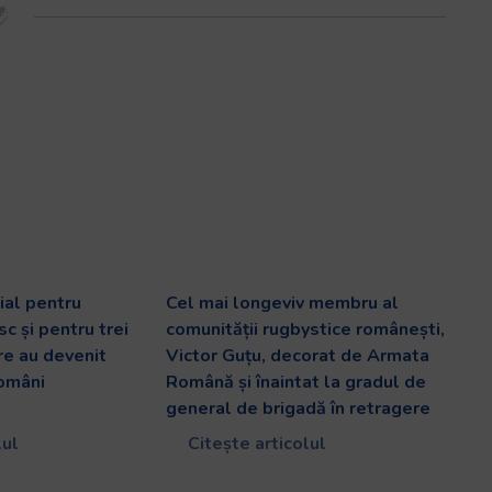
al pentru
Cel mai longeviv membru al
c și pentru trei
comunității rugbystice românești,
are au devenit
Victor Guțu, decorat de Armata
români
Română și înaintat la gradul de
general de brigadă în retragere
lul
Citește articolul