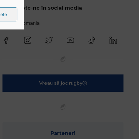
Urmărește-ne în social media
țele
@rugbyromania
Vreau să joc rugby
Parteneri