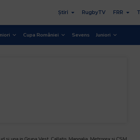
Știri
RugbyTV
FRR
T
niori
Cupa României
Sevens
Juniori
Sud si una in Grupa Vest, Callatis Mangalia, Metrorex si CSM