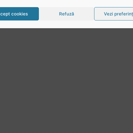
cept cookies
Refuză
Vezi preferin