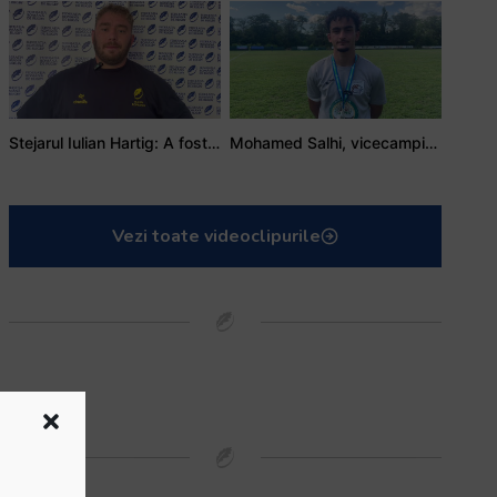
Stejarul Iulian Hartig: A fost un turneu care a unit mai mult echipa
Mohamed Salhi, vicecampion național juniori I: Rugby-ul te învață să accepți și înfrângerile
Vezi toate videoclipurile