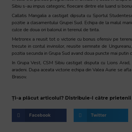
+
Sibiu s-au impus categoric, fioecare dintre ele luand si bonu
/".
Callatis Mangalia a castigat dipsuta cu Sportul Studentesc
This
pozitie a clasamentului Grupei Sud. Echipa de la malul marii a
shortcut
culce de doua ori balonul in terenul de tinta.
activates
Metrorex a reusit tot o victorie cu bonus ofensiv pe terenul
the
trecute in contul invinsilor, reusite semnate de Ungurean
screen
pozitia secunda in Grupa Sud avand doua puncte mai putin d
reader
to
In Grupa Vest, CSM Sibiu castigat disputa cu Lions Arad, r
help
aradeni. Dupa aceata victorie echipa din Valea Aurie se afl
you
Brasov.
navigate
and
interact
Ți-a plăcut articolul? Distribuie-l către prietenii 
with
the
Facebook
Twitter
content.