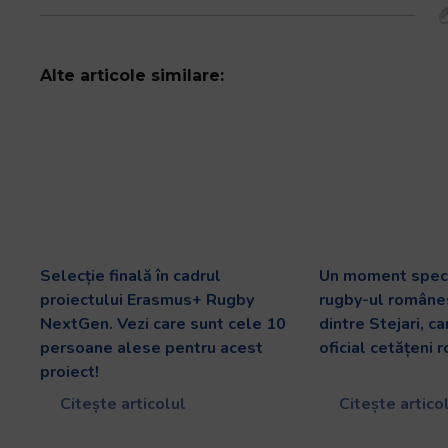
Alte articole similare:
Selecție finală în cadrul
Un moment speci
proiectului Erasmus+ Rugby
rugby-ul românes
NextGen. Vezi care sunt cele 10
dintre Stejari, c
persoane alese pentru acest
oficial cetățeni 
proiect!
Citește articolul
Citește artico