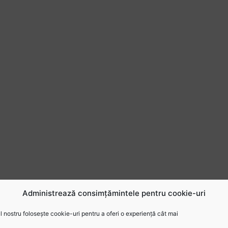
Administrează consimțămintele pentru cookie-uri
 nostru folosește cookie-uri pentru a oferi o experiență cât mai