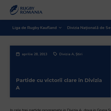
Welcome
to
All
in
One
Liga de Rugby Kaufland
Divizia Națională de Se
Accessibility
screen
reader.
To
aprilie 28, 2013
Divizia A
,
Știri
start
the
All
in
Partide cu victorii clare in Divizia
One
Accessibility
A
screen
reader,
press
"Ctrl
In cele trei partide programate in Divizia A, doua in Grupa 