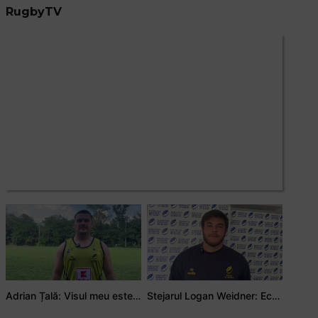
RugbyTV
Adrian Țală: Visul meu este să debutez pentru România
Stejarul Logan Weidner: Echipa a muncit mult, iar asta se va vedea în meciurile de la Nations Cup