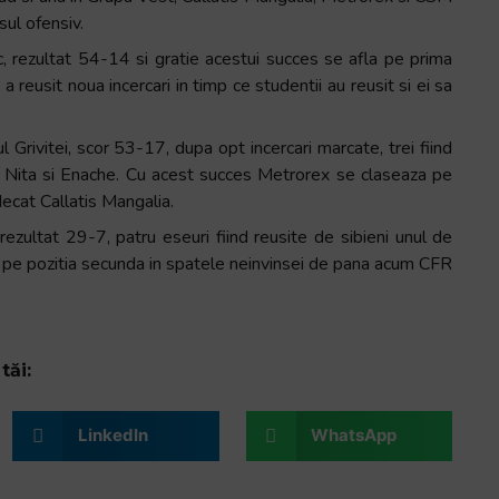
sul ofensiv.
, rezultat 54-14 si gratie acestui succes se afla pe prima
 reusit noua incercari in timp ce studentii au reusit si ei sa
 Grivitei, scor 53-17, dupa opt incercari marcate, trei fiind
u, Nita si Enache. Cu acest succes Metrorex se claseaza pe
ecat Callatis Mangalia.
ezultat 29-7, patru eseuri fiind reusite de sibieni unul de
a pe pozitia secunda in spatele neinvinsei de pana acum CFR
tăi:
LinkedIn
WhatsApp