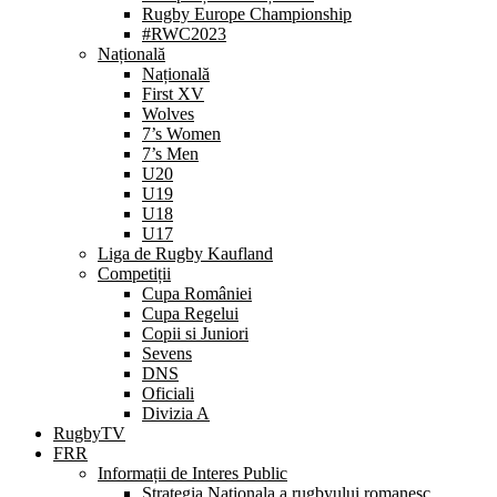
Rugby Europe Championship
#RWC2023
Națională
Națională
First XV
Wolves
7’s Women
7’s Men
U20
U19
U18
U17
Liga de Rugby Kaufland
Competiții
Cupa României
Cupa Regelui
Copii si Juniori
Sevens
DNS
Oficiali
Divizia A
RugbyTV
FRR
Informații de Interes Public
Strategia Nationala a rugbyului romanesc