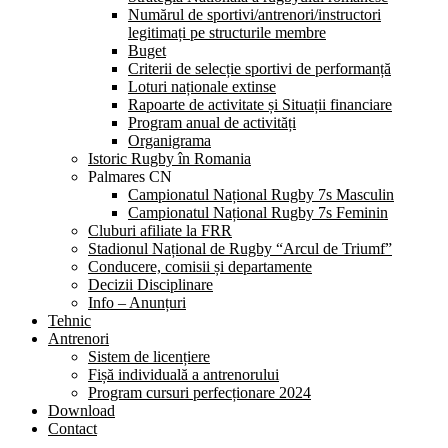
Numărul de sportivi/antrenori/instructori
legitimați pe structurile membre
Buget
Criterii de selecție sportivi de performanță
Loturi naționale extinse
Rapoarte de activitate și Situații financiare
Program anual de activități
Organigrama
Istoric Rugby în Romania
Palmares CN
Campionatul Național Rugby 7s Masculin
Campionatul Național Rugby 7s Feminin
Cluburi afiliate la FRR
Stadionul Național de Rugby “Arcul de Triumf”
Conducere, comisii și departamente
Decizii Disciplinare
Info – Anunțuri
Tehnic
Antrenori
Sistem de licențiere
Fișă individuală a antrenorului
Program cursuri perfecționare 2024
Download
Contact