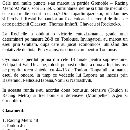
Cele mai multe puncte s-au marcat in partida Grenoble – Racing
Metro 92 Paris, scor 35-39. Confruntarea detine si titlul de meciul cu
cele mai multe eseuri in etapa,7.Doua apartin gazdelor, prin Jammes
si Percival. Restul baloanelor au fost culcate in terenul de tinta de
catre parizienii Claassen, Thomas,Imhoff, Chaveau si Rockocko.
La Rochelle a obtinut o victorie entuziasmanta, gratie unei
determinari pe masura,28-8 cu Toulouse. Invingatorii au marcat un
eseu prin Graham, dupa care au jucat economicos, utilizând des
tentativele de tinta. Percy a inscris o incercare pentru Toulouse.
Oyonnax a pierdut prima din cele 13 finale pentru supravietuire.
Echipa lui Vali Ursache, folosit pe post de linia a doua a fost invinsa
pe propriul teren sintetic, cu 44-13 de Toulon. Tonga’uiha a marcat
eseul de onoare, in timp ce vedetele lui Laporte au inscris prin
Basteraud, Pellissie,Habana,Nonu si Natriashvili.
In aceasta runda s-au acordat doua bonusuri ofensive (Toulon si
Racing Metro) si trei bonusuri defensive (Montpellier, Agen si
Grenoble).
Clasament:
1. Racing Metro 48
2.Toulon 46