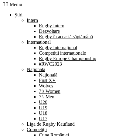
Meniu
Știri
Intern
Rugby Intern
Dezvoltare
Rugby în această săptămână
Internațional
Rugby Internațional
Competiții internaționale
Rugby Europe Championship
#RWC2023
Națională
Națională
First XV
Wolves
7’s Women
7’s Men
U20
U19
U18
U17
Liga de Rugby Kaufland
Competiții
Cupa României