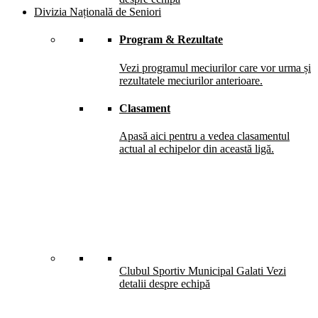
Divizia Națională de Seniori
Program & Rezultate
Vezi programul meciurilor care vor urma și
rezultatele meciurilor anterioare.
Clasament
Apasă aici pentru a vedea clasamentul
actual al echipelor din această ligă.
Clubul Sportiv Municipal Galati
Vezi
detalii despre echipă