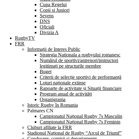
Cupa Regelui
Copii si Juniori
Sevens
DNS
Oficiali
Divizia A
RugbyTV
FRR
Informații de Interes Public
Strategia Nationala a rugbyului romanesc
Numărul de sportivi/antrenori/instructori
legitimați pe structurile membre
Buget
Criterii de selecție sportivi de performanță
Loturi naționale extinse
Rapoarte de activitate și Situații financiare
Program anual de activități
Organigrama
Istoric Rugby în Romania
Palmares CN
Campionatul Național Rugby 7s Masculin
Campionatul Național Rugby 7s Feminin
Cluburi afiliate la FRR
Stadionul Național de Rugby “Arcul de Triumf”
Conducere, comisii și departamente