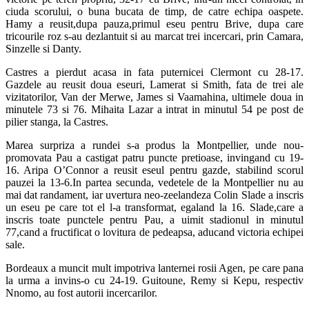
ciuda scorului, o buna bucata de timp, de catre echipa oaspete.
Hamy a reusit,dupa pauza,primul eseu pentru Brive, dupa care
tricourile roz s-au dezlantuit si au marcat trei incercari, prin Camara,
Sinzelle si Danty.
Castres a pierdut acasa in fata puternicei Clermont cu 28-17.
Gazdele au reusit doua eseuri, Lamerat si Smith, fata de trei ale
vizitatorilor, Van der Merwe, James si Vaamahina, ultimele doua in
minutele 73 si 76. Mihaita Lazar a intrat in minutul 54 pe post de
pilier stanga, la Castres.
Marea surpriza a rundei s-a produs la Montpellier, unde nou-
promovata Pau a castigat patru puncte pretioase, invingand cu 19-
16. Aripa O’Connor a reusit eseul pentru gazde, stabilind scorul
pauzei la 13-6.In partea secunda, vedetele de la Montpellier nu au
mai dat randament, iar uvertura neo-zeelandeza Colin Slade a inscris
un eseu pe care tot el l-a transformat, egaland la 16. Slade,care a
inscris toate punctele pentru Pau, a uimit stadionul in minutul
77,cand a fructificat o lovitura de pedeapsa, aducand victoria echipei
sale.
Bordeaux a muncit mult impotriva lanternei rosii Agen, pe care pana
la urma a invins-o cu 24-19. Guitoune, Remy si Kepu, respectiv
Nnomo, au fost autorii incercarilor.