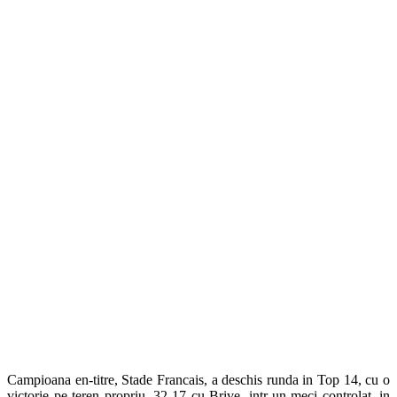
Campioana en-titre, Stade Francais, a deschis runda in Top 14, cu o
victorie pe teren propriu, 32-17 cu Brive, intr-un meci controlat, in