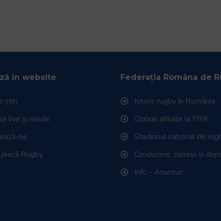
ză în website
Federația Româna de 
 știri
Istoric rugby în România
i live și reluări
Cluburi afiliate la FRR
tează-ne
Stadionul național de rug
 joacă Rugby
Conducere, comisii și de
Info - Anunțuri