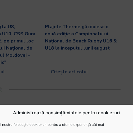
 la U8,
Plajele Therme găzduiesc o
a U10, CSS Gura
nouă ediție a Campionatului
, pe primul loc
Național de Beach Rugby U16 &
lui Național de
U18 la începutul lunii august
ul Moldovei –
ic”
lul
Citește articolul
Administrează consimțămintele pentru cookie-uri
 nostru folosește cookie-uri pentru a oferi o experiență cât mai