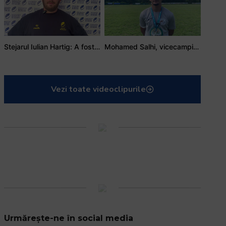
Stejarul Iulian Hartig: A fost un turneu care a unit mai mult echipa
Mohamed Salhi, vicecampion național juniori I: Rugby-ul te învață să accepți și înfrângerile
Vezi toate videoclipurile
Urmărește-ne în social media