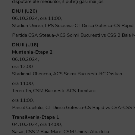
disputare ale meciurilor, îl puteți găsi mai jos:
+
DNJ I (U20)
/".
06.10.2024, ora 11:00,
This
Stadion Unirea, LPS Suceava-CT Dinicu Golescu-CS Rapid
shortcut
activates
Partida CSA Steaua-ACS Soimii Bucuresti vs CSS 2 Baia Ma
the
DNJ II (U18)
screen
Muntenia-Etapa 2
reader
06.10.2024,
to
ora 12:00
help
Stadionul Ghencea, ACS Soimii Bucuresti-RC Cristian
you
ora 11:00,
navigate
Teren Tei, CSM Bucuresti-ACS Tomitanii
and
interact
ora 11:00,
with
Parcul Copilului, CT Dinicu Golescu-CS Rapid vs CSA-CSS
the
Transilvania-Etapa 1
content.
04.10.2024, ora 14:00,
Sasar, CSS 2 Baia Mare-CSM Unirea Alba Iulia