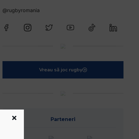
@rugbyromania
Vreau să joc rugby
Parteneri