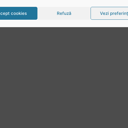
cept cookies
Refuză
Vezi preferin