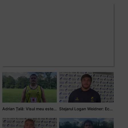
Adrian Țală: Visul meu este să debutez pentru România
Stejarul Logan Weidner: Echipa a muncit mult, iar asta se va vedea în meciurile de la Nations Cup