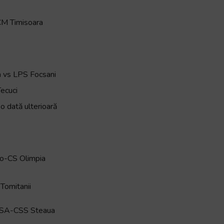
CM Timisoara
 vs LPS Focsani
ecuci
 dată ulterioară
mo-CS Olimpia
Tomitanii
CSA-CSS Steaua