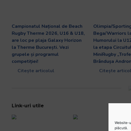
Campionatul Național de Beach
Olimpia/Sporting
Rugby Therme 2026, U16 & U18,
Bega/Warriors l
are loc pe plaja Galaxy Horizon
Humorului la U12
la Therme București. Vezi
la etapa Circuitu
grupele și programul
MiniRugby „Trofe
competiției!
Brândușa Andron
Citește articolul
Citește artico
Link-uri utile
Website-ul
plăcută.