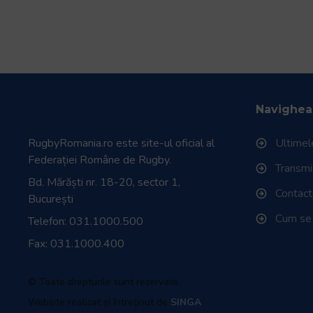
Navighea
RugbyRomania.ro
este site-ul oficial al
Ultimele
Federației Române de Rugby.
Transmisi
Bd. Mărăști nr. 18-20, sector 1,
Contac
București
Cum se
Telefon:
031.1000.500
Fax: 031.1000.400
© Toate drepturile sunt rezervate.
Website realizat și întreținut de
SINGA