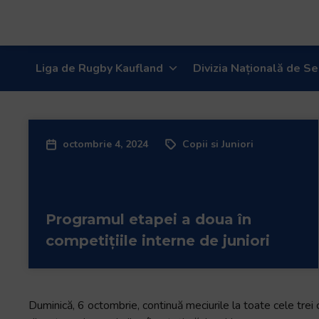
Welcome
to
All
in
Liga de Rugby Kaufland
Divizia Națională de Se
One
Accessibility
screen
reader.
To
octombrie 4, 2024
Copii si Juniori
start
the
All
in
Programul etapei a doua în
One
competițiile interne de juniori
Accessibility
screen
reader,
press
Duminică, 6 octombrie, continuă meciurile la toate cele trei c
"Ctrl