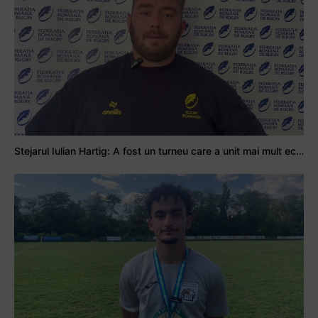
Stejarul Iulian Hartig: A fost un turneu care a unit mai mult echipa