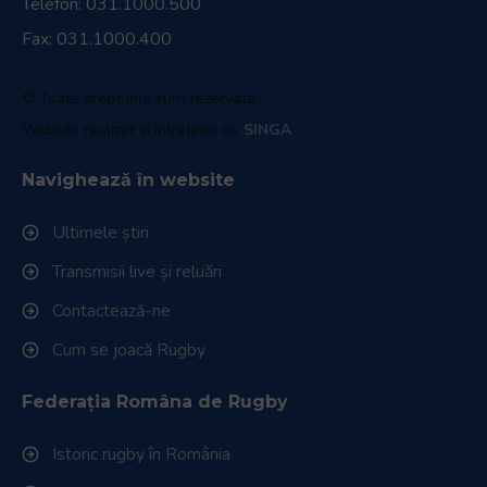
Telefon:
031.1000.500
Fax: 031.1000.400
© Toate drepturile sunt rezervate.
Website realizat și întreținut de
SINGA
Navighează în website
Ultimele știri
Transmisii live și reluări
Contactează-ne
Cum se joacă Rugby
Federația Româna de Rugby
Istoric rugby în România