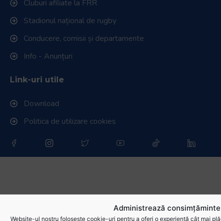
Cluburi afiliate la FRR
Stadionul național de rugby
Conducere, comisii și departamente
Info - Anunțuri
Link-uri utile
Download
Politica de utilizare cookies
Administrează consimțămintel
Website-ul nostru folosește cookie-uri pentru a oferi o experiență cât mai plă