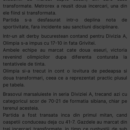
transformate. Metrorex a reusit doua incercari, una din
ele fiind si transformata.
Partida s-a desfasurat intr-o deplina nota de
sportivitate, fara incidente sau sanctiuni disciplinare.
Intr-un alt derby bucurestean contand pentru Divizia A,
Olimpia s-a impus cu 17-10 in fata Grivitei.
Ambele echipe au marcat cate doua eseuri, victoria
revenind olimpicilor dupa diferenta conturata la
tentativele de tinta.
Olimpia si-a trecut in cont o lovitura de pedeapsa si
doua transformari, ceea ce a reprezentat practic plusul
pe tabela.
Brasovul marsaluieste in seria Diviziei A, trecand azi cu
categoricul scor de 70-21 de formatia sibiana, chiar pe
terenul acesteia.
Partida a fost transata inca din primul mitan, cand
oaspetii conduceau deja cu 41-7. Gazdele au marcat din
trei incercari transformate, in timp ce rugbystii de sub