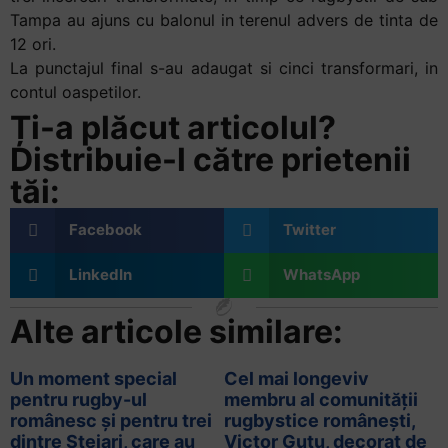
Tampa au ajuns cu balonul in terenul advers de tinta de
12 ori.
La punctajul final s-au adaugat si cinci transformari, in
contul oaspetilor.
Ți-a plăcut articolul?
Distribuie-l către prietenii
tăi:
Facebook
Twitter
LinkedIn
WhatsApp
Alte articole similare:
Un moment special
Cel mai longeviv
pentru rugby-ul
membru al comunității
românesc și pentru trei
rugbystice românești,
dintre Stejari, care au
Victor Guțu, decorat de