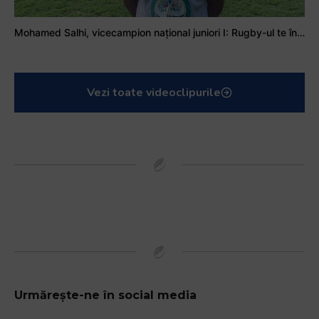
Mohamed Salhi, vicecampion național juniori I: Rugby-ul te învață să accepți și înfrângerile
Vezi toate videoclipurile
Urmărește-ne în social media