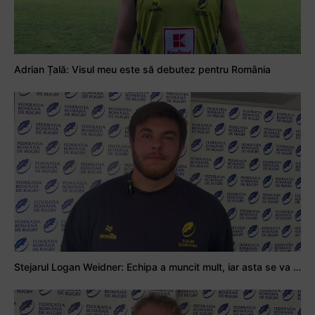
Adrian Țală: Visul meu este să debutez pentru România
Stejarul Logan Weidner: Echipa a muncit mult, iar asta se va vedea în meciurile de la Nations Cup