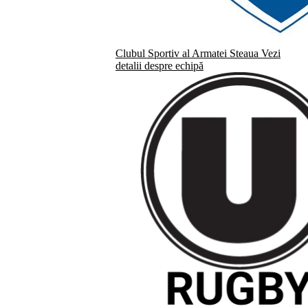
Clubul Sportiv al Armatei Steaua
Vezi
detalii despre echipă