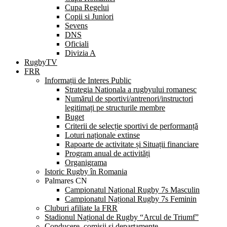
Cupa Regelui
Copii si Juniori
Sevens
DNS
Oficiali
Divizia A
RugbyTV
FRR
Informații de Interes Public
Strategia Nationala a rugbyului romanesc
Numărul de sportivi/antrenori/instructori
legitimați pe structurile membre
Buget
Criterii de selecție sportivi de performanță
Loturi naționale extinse
Rapoarte de activitate și Situații financiare
Program anual de activități
Organigrama
Istoric Rugby în Romania
Palmares CN
Campionatul Național Rugby 7s Masculin
Campionatul Național Rugby 7s Feminin
Cluburi afiliate la FRR
Stadionul Național de Rugby “Arcul de Triumf”
Conducere, comisii și departamente