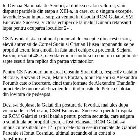
In Divizia Nationala de Seniori, al doileea esalon valoroc, s-au
disputat partidele din etapa a XIII-a, in care, cu o singura exceptie,
favoritele s-au impus, surpiza venind in disputa RCM Galati-CSM
Bucuvina Suceava, victoria echipei de la malul Dunarii relansand
lupta pentru ocuparea locurilor 2-4.
CS Navodari si-a continuat parcursul de exceptie din acest sezon,
elevii antrenati de Cornel Suciu si Cristian Husea impunandu-se pe
propriul teren, fara emotii, in fata unei echipe cu pretentii, Stejarul
Buzau, rezultat 48-3, navodarenii trecandu-si in cont nu mai putin de
sapte eseuri fara replica din partea vizitatorilor.
Pentru CS Navodari au marcat Cosmin Strat dubla, respectiv Catalin
Nicolae, Razvan Olescu, Marius Pordan, Ionut Puisoru si Alexandru
Porumb cate o incercare, cinci transformate de Alexandru Trandafir,
punctele de onoare ale buzoienilor fiind reusite de Petrica Caloian
din lovitura de pedeapsa.
Desi s-a deplasat la Galati din postura de favorita, mai ales dupa
victoria de la Petrosani, CSM Bucuvina Suceava a pierdut disputa
cu RCM Galati si astfel batalia pentru pozitia secunda, care asigura
o semifinala pe propriul teren, a fost relansata. RCM Galati s-a
impus cu rezultatul de 12-5 prin cele doua eseuri marcate de Gabriel
Partenie si Ionut Cosmiuc, ultimul trecandu-si in cont si o
transformare.