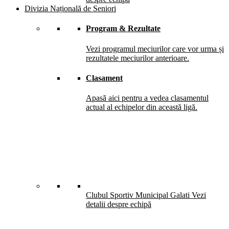
Divizia Națională de Seniori
Program & Rezultate
Vezi programul meciurilor care vor urma și
rezultatele meciurilor anterioare.
Clasament
Apasă aici pentru a vedea clasamentul
actual al echipelor din această ligă.
Clubul Sportiv Municipal Galati
Vezi
detalii despre echipă