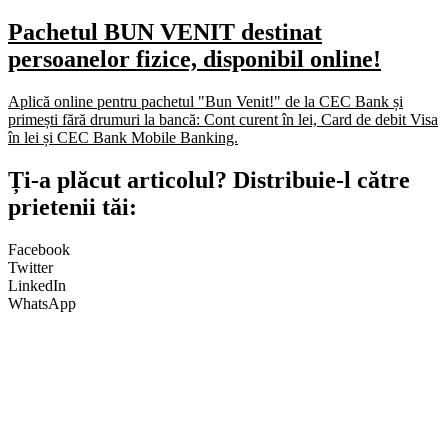
Pachetul BUN VENIT destinat
persoanelor fizice, disponibil online!
Aplică online pentru pachetul "Bun Venit!" de la CEC Bank și
primești fără drumuri la bancă: Cont curent în lei, Card de debit Visa
în lei și CEC Bank Mobile Banking.​
Ți-a plăcut articolul? Distribuie-l către
prietenii tăi:
Facebook
Twitter
LinkedIn
WhatsApp