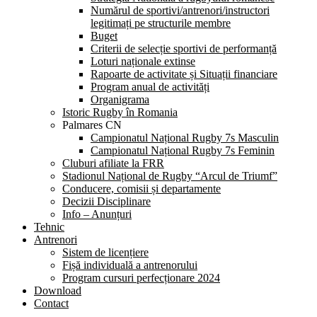
Numărul de sportivi/antrenori/instructori
legitimați pe structurile membre
Buget
Criterii de selecție sportivi de performanță
Loturi naționale extinse
Rapoarte de activitate și Situații financiare
Program anual de activități
Organigrama
Istoric Rugby în Romania
Palmares CN
Campionatul Național Rugby 7s Masculin
Campionatul Național Rugby 7s Feminin
Cluburi afiliate la FRR
Stadionul Național de Rugby “Arcul de Triumf”
Conducere, comisii și departamente
Decizii Disciplinare
Info – Anunțuri
Tehnic
Antrenori
Sistem de licențiere
Fișă individuală a antrenorului
Program cursuri perfecționare 2024
Download
Contact