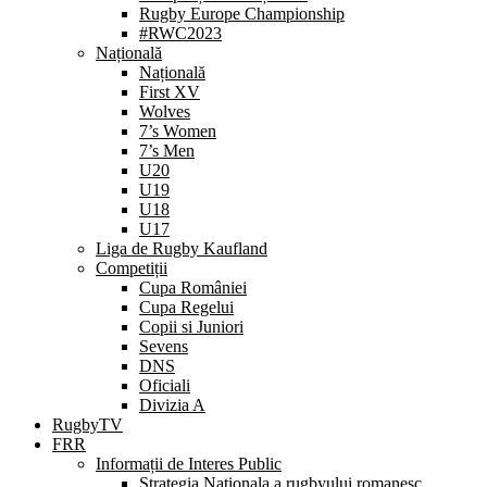
Rugby Europe Championship
#RWC2023
Națională
Națională
First XV
Wolves
7’s Women
7’s Men
U20
U19
U18
U17
Liga de Rugby Kaufland
Competiții
Cupa României
Cupa Regelui
Copii si Juniori
Sevens
DNS
Oficiali
Divizia A
RugbyTV
FRR
Informații de Interes Public
Strategia Nationala a rugbyului romanesc