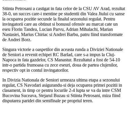
Stiinta Petrosani a castigat in fata celor de la CSU AV Arad, rezultat
38-0, un succes care-i mentine pe studentii din Valea Jiului cu sanse
la ocuparea pozitie secunde la finalul sezonului regulat. Pentru
invingatorii care au obtinut si bonusul ofensiv au marcat cate un
eseu Florin Tandea, Lucian Parvu, Adrian Mihalachi, Marian
Nastasiei, Marius Chiriac si Andrei Barbu, patru fiind transformate
de Andrei Borz.
Singura victorie a oaspetilor din aceasta runda a Diviziei Nationale
de Seniori a revenit echipei RC Barlad, care s-a impus la Cluj-
Napoca in fata gazdelor, CS Manastur. Rezultatul a fost de 54-10
intr-o partida frumoasa cu zece eseuri, doua de partea clujenilor,
respectiv opt in contul invingatorilor.
In Divizia Nationala de Seniori urmeaza ultima etapa a sezonului
regulat, CS Navodari asigurandu-si deja ocuparea primei pozitii in
clasament, in timp ce pentru locurile 2-4 lupta se va da intre CSM
Bucovina Suceava, Stejarul Buzau si Stiinta Petrosani, miza fiind
disputarea paridei din semifinale pe propriul teren.