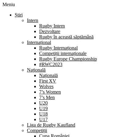
Meniu
Știri
Intern
Rugby Intern
Dezvoltare
Rugby în această săptămână
Internațional
Rugby Internațional
Competiții internaționale
Rugby Europe Championship
#RWC2023
Națională
Națională
First XV
Wolves
7’s Women
7’s Men
U20
U19
U18
U17
Liga de Rugby Kaufland
Competiții
Cupa României