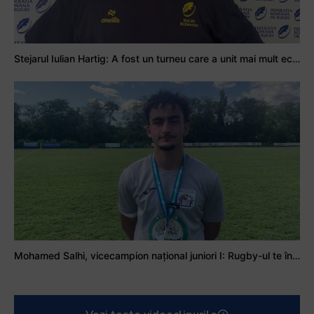
Stejarul Iulian Hartig: A fost un turneu care a unit mai mult echipa
Mohamed Salhi, vicecampion național juniori I: Rugby-ul te învață să accepți și înfrângerile