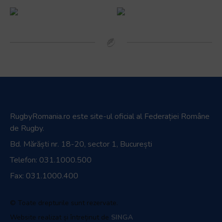
RugbyRomania.ro
este site-ul oficial al Federației Române
de Rugby.
Bd. Mărăști nr. 18-20, sector 1, București
Telefon:
031.1000.500
Fax: 031.1000.400
© Toate drepturile sunt rezervate.
Website realizat și întreținut de
SINGA