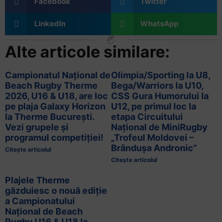
Facebook
Twitter
LinkedIn
WhatsApp
Alte articole similare:
Campionatul Național de
Olimpia/Sporting la U8,
Beach Rugby Therme
Bega/Warriors la U10,
2026, U16 & U18, are loc
CSS Gura Humorului la
pe plaja Galaxy Horizon
U12, pe primul loc la
la Therme București.
etapa Circuitului
Vezi grupele și
Național de MiniRugby
programul competiției!
„Trofeul Moldovei –
Brândușa Andronic”
Citește articolul
Citește articolul
Plajele Therme
găzduiesc o nouă ediție
a Campionatului
Național de Beach
Rugby U16 & U18 la