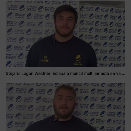
Stejarul Logan Weidner: Echipa a muncit mult, iar asta se va vedea în meciurile de la Nations Cup