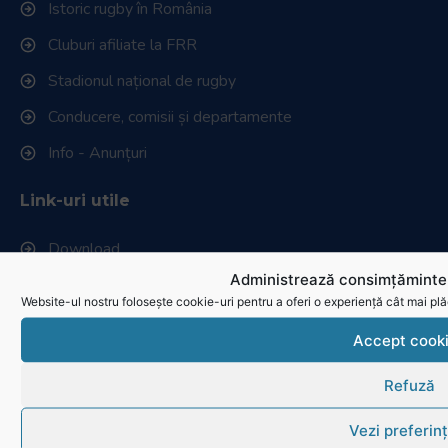
Istoric rugby în România
Cluburi afiliate la FRR
Stadionul național de rugby
Conducere, comisii și departamente
Info - Anunțuri
Link-uri utile
Download
Administrează consimțămintel
Politica de utilizare cookies
Website-ul nostru folosește cookie-uri pentru a oferi o experiență cât mai plă
Accept cook
Refuză
Vezi preferin