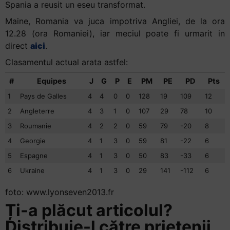
Spania a reusit un eseu transformat.
Maine, Romania va juca impotriva Angliei, de la ora
12.28 (ora Romaniei), iar meciul poate fi urmarit in
direct
aici
.
Clasamentul actual arata astfel:
#
Equipes
J
G
P
E
PM
PE
PD
Pts
1
Pays de Galles
4
4
0
0
128
19
109
12
2
Angleterre
4
3
1
0
107
29
78
10
3
Roumanie
4
2
2
0
59
79
-20
8
4
Georgie
4
1
3
0
59
81
-22
6
5
Espagne
4
1
3
0
50
83
-33
6
6
Ukraine
4
1
3
0
29
141
-112
6
foto: www.lyonseven2013.fr
Ți-a plăcut articolul?
Distribuie-l către prietenii