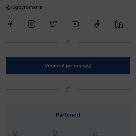
@rugbyromania
Vreau să joc rugby
Parteneri