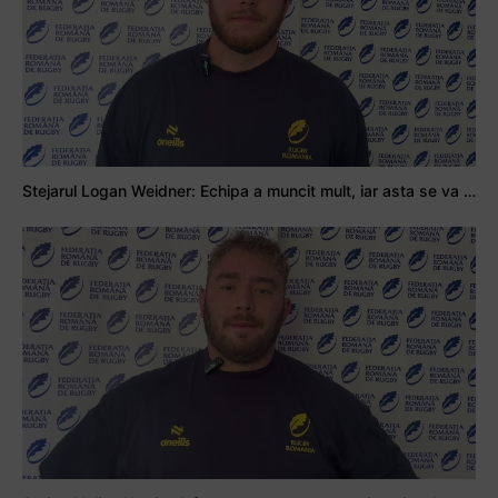
Stejarul Logan Weidner: Echipa a muncit mult, iar asta se va vedea în meciurile de la Nations Cup