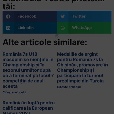
tăi:
Facebook
Twitter
LinkedIn
WhatsApp
Alte articole similare:
România 7s U18
Medaliile de argint
masculin se menține în
pentru România 7s la
Championship și în
Chișinău, promovare în
sezonul următor după
Championship și
ce a terminat pe locul 7
participare la turneul
competiția de anul
preolimpic din Turcia
acesta
Citește articolul
Citește articolul
România în luptă pentru
calificarea la European
Games 2027