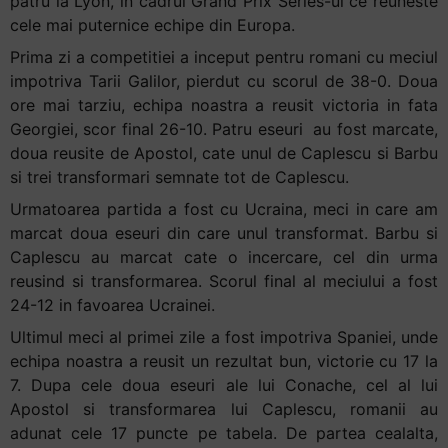
patru la Lyon, in cadrul Grand Prix Series-ul ce reuneste
cele mai puternice echipe din Europa.
Prima zi a competitiei a inceput pentru romani cu meciul
impotriva Tarii Galilor, pierdut cu scorul de 38-0. Doua
ore mai tarziu, echipa noastra a reusit victoria in fata
Georgiei, scor final 26-10. Patru eseuri au fost marcate,
doua reusite de Apostol, cate unul de Caplescu si Barbu
si trei transformari semnate tot de Caplescu.
Urmatoarea partida a fost cu Ucraina, meci in care am
marcat doua eseuri din care unul transformat. Barbu si
Caplescu au marcat cate o incercare, cel din urma
reusind si transformarea. Scorul final al meciului a fost
24-12 in favoarea Ucrainei.
Ultimul meci al primei zile a fost impotriva Spaniei, unde
echipa noastra a reusit un rezultat bun, victorie cu 17 la
7. Dupa cele doua eseuri ale lui Conache, cel al lui
Apostol si transformarea lui Caplescu, romanii au
adunat cele 17 puncte pe tabela. De partea cealalta,