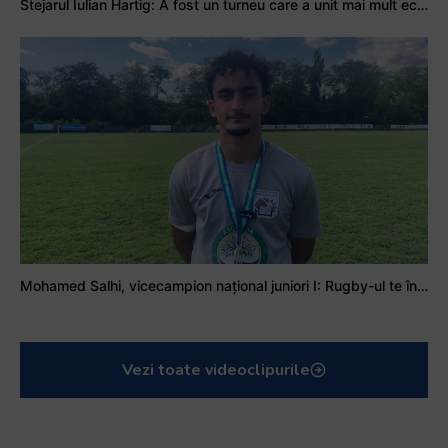
Stejarul Iulian Hartig: A fost un turneu care a unit mai mult echipa
Mohamed Salhi, vicecampion național juniori I: Rugby-ul te învață să accepți și înfrângerile
Vezi toate videoclipurile