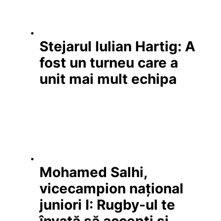
Stejarul Iulian Hartig: A
fost un turneu care a
unit mai mult echipa
Mohamed Salhi,
vicecampion național
juniori I: Rugby-ul te
învață să accepți și