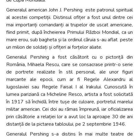
​Generalul american John J. Pershing este patronul spiritual
al acestei competiții. Distinsul ofițer a fost unul dintre cei
mai importanți comandanți ai trupelor de uscat americane,
fiind primit, după încheierea Primului Război Mondial, ca un
mare erou, sub bagheta și la ordinul căruia s-au aflat peste
un milion de soldați și ofițeri ai forțelor aliate.
Generalul Pershing a fost căsătorit cu o pictoriță din
România, Mihaela Rescu, care se consacrase printr-o serie
de portrete realizate în stil personal, ale unor figuri
marcante ale epocii, cum ar fi Regele Alexandru al
Iugoslaviei sau Regele Faisal I al Irakului. Cunoscută în
lumea pariziană ca Micheline Resco, artista a fost solicitată
în 1917 să închidă, între tușe de culoare, portretul marelui
militar american. Cei doi au rămas împreună, iar oficializarea
prin căsătorie a relației lor a avut loc la aproape 30 de ani
distanță de la pictarea tabloului, pe 2 septembrie 1946.
​Generalul Pershing s-a distins în mai multe teatre de