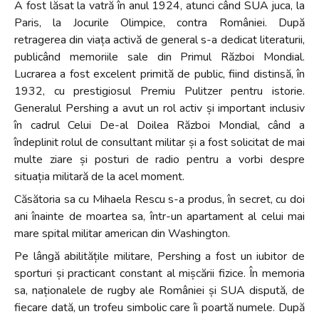
A fost lăsat la vatră în anul 1924, atunci când SUA juca, la
Paris, la Jocurile Olimpice, contra României. După
retragerea din viața activă de general s-a dedicat literaturii,
publicând memoriile sale din Primul Război Mondial.
Lucrarea a fost excelent primită de public, fiind distinsă, în
1932, cu prestigiosul Premiu Pulitzer pentru istorie.
Generalul Pershing a avut un rol activ și important inclusiv
în cadrul Celui De-al Doilea Război Mondial, când a
îndeplinit rolul de consultant militar și a fost solicitat de mai
multe ziare și posturi de radio pentru a vorbi despre
situația militară de la acel moment.
Căsătoria sa cu Mihaela Rescu s-a produs, în secret, cu doi
ani înainte de moartea sa, într-un apartament al celui mai
mare spital militar american din Washington.
Pe lângă abilitățile militare, Pershing a fost un iubitor de
sporturi și practicant constant al mișcării fizice. În memoria
sa, naționalele de rugby ale României și SUA dispută, de
fiecare dată, un trofeu simbolic care îi poartă numele. După