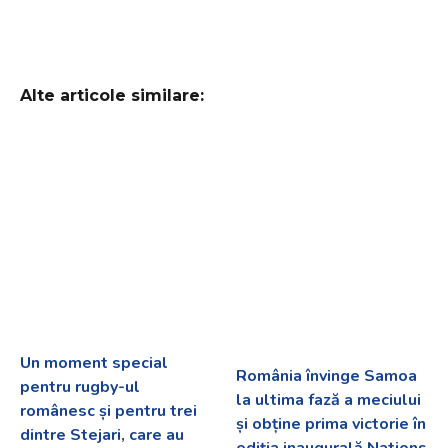
Alte articole similare:
Un moment special
România învinge Samoa
pentru rugby-ul
la ultima fază a meciului
românesc și pentru trei
și obține prima victorie în
dintre Stejari, care au
ediția inaugurală Nations