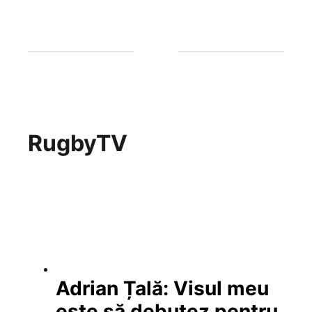
RugbyTV
Adrian Țală: Visul meu
este să debutez pentru