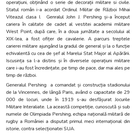
operațiuni, obținând o serie de decorații militare si civile.
Statul român i-a acordat Ordinul Militar de Război Mihai
Viteazul clasa I. Genralul John J. Pershing și-a început
cariera în calitate de cadet al vestitei academii militare
West Point, după care, în a doua jumătate a secolului al
XIX-lea, a fost ofițer de cavalerie. A parcurs treptele
carierei militare ajungând la gradul de general și la o funcție
echivalentă cu cea de șef al Marelui Stat Major al Apărării.
Iscusința sa l-a distins și în diversele operațiuni militare
care i-au fost încredințate, pe timp de pace, dar mai ales pe
timp de război.
Generalul Pershing a comandat și construcția stadionului
de la Vincennes, de lângă Paris, având o capacitate de 29
000 de locuri, unde în 1919 s-au desfășurat Jocurile
Militare Interaliate. La această competiție, cunoscută și sub
numele de Olimpiada Pershing, echipa națională militară de
rugby a României a disputat primul meci internațional din
istorie, contra selecționatei SUA.