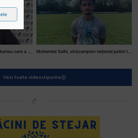
țele
Stejarul Iulian Hartig: A fost un turneu care a unit mai mult echipa
Mohamed Salhi, vicecampion național juniori I: Rugby-ul te învață să accepți și înfrângerile
Vezi toate videoclipurile