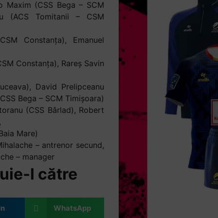
nio Maxim (CSS Bega – SCM
acu (ACS Tomitanii – CSM
 CSM Constanța), Emanuel
 CSM Constanța), Rareș Savin
uceava), David Prelipceanu
(CSS Bega – SCM Timișoara)
toranu (CSS Bârlad), Robert
,
Baia Mare)
Mihalache – antrenor secund,
ache – manager
uie-l către
In
WhatsApp