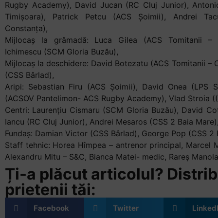
Rugby Academy), David Jucan (RC Cluj Junior), Anto
Timișoara), Patrick Petcu (ACS Șoimii), Andrei T
Constanța),
Mijlocaș la grămadă: Luca Gilea (ACS Tomitanii –
Ichimescu (SCM Gloria Buzău),
Mijlocaș la deschidere: David Botezatu (ACS Tomitanii –
(CSS Bârlad),
Aripi: Sebastian Firu (ACS Șoimii), David Onea (LPS S
(ACSOV Pantelimon- ACS Rugby Academy), Vlad Stroia (
Centri: Laurențiu Cismaru (SCM Gloria Buzău), David Co
Iancu (RC Cluj Junior), Andrei Mesaros (CSS 2 Baia Mare)
Fundaș: Damian Victor (CSS Bârlad), George Pop (CSS 2 
Staff tehnic: Horea Hîmpea – antrenor principal, Marcel 
Alexandru Mitu – S&C, Bianca Matei- medic, Rareș Manol
Ți-a plăcut articolul? Distrib
prietenii tăi:
Facebook
Twitter
Linked