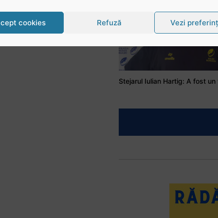
cept cookies
Refuză
Vezi preferin