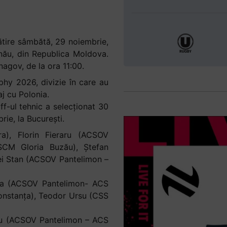
tire sâmbătă, 29 noiembrie,
ău, din Republica Moldova.
agov, de la ora 11:00.
hy 2026, divizie în care au
j cu Polonia.
ff-ul tehnic a selecționat 30
rie, la București.
a), Florin Fieraru (ACSOV
CM Gloria Buzău), Ștefan
ei Stan (ACSOV Pantelimon –
lea (ACSOV Pantelimon- ACS
nstanța), Teodor Ursu (CSS
caru (ACSOV Pantelimon – ACS