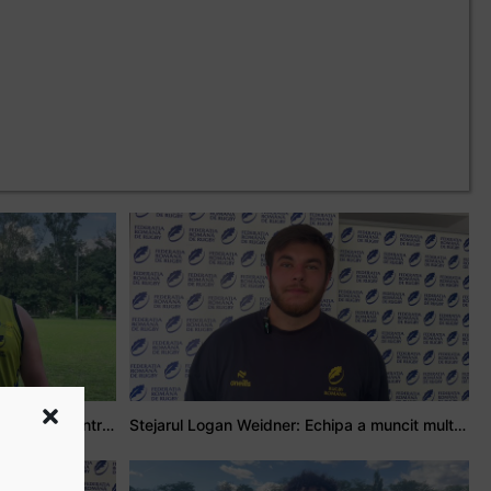
Adrian Țală: Visul meu este să debutez pentru România
Stejarul Logan Weidner: Echipa a muncit mult, iar asta se va vedea în meciurile de la Nations Cup