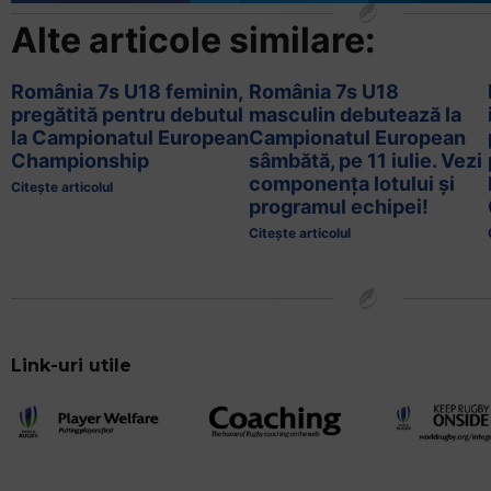
Alte articole similare:
România 7s U18 feminin,
România 7s U18
pregătită pentru debutul
masculin debutează la
la Campionatul European
Campionatul European
Championship
sâmbătă, pe 11 iulie. Vezi
componența lotului și
Citește articolul
programul echipei!
Citește articolul
Link-uri utile