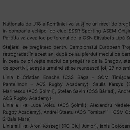
+
convocați
/".
This
Naționala de U18 a României va susține un meci de pregă
shortcut
în compania echipei de club ȘSSR Sporting ASEM Chișin
activates
Partida va avea loc pe terenul de la CSN Elisabeta Lipă Sn
the
Stejăreii se pregătesc pentru Campionatul European Trop
screen
retrogradat în acest an, după ce au pierdut meciul de bara
reader
În ceea ce privește meciul de pregătire de la Snagov, sta
to
de sportivi, aceștia urmând să se reunească joi, 27 noiemb
help
you
Linia I: Cristian Enache (CSS Bega – SCM Timișoar
navigate
Pantelimon – ACS Rugby Academy), Saulis Kersys (S
and
Marinescu (ACS Șoimii), Ștefan Savin (CSS Bârlad), Andr
interact
ACS Rugby Academy),
with
Linia a II-a: Luca Voicu (ACS Șoimii), Alexandru Nede
the
Rugby Academy), Andrei Staetu (ACS Tomitanii – CSM Co
content.
2 Baia Mare)
Linia a III-a: Aron Koszegi (RC Cluj Junior), Ianis Cojo