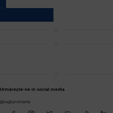
Vezi toate videoclipurile
Urmărește-ne în social media
@rugbyromania