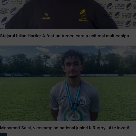
Stejarul Iulian Hartig: A fost un turneu care a unit mai mult echipa
Mohamed Salhi, vicecampion național juniori I: Rugby-ul te învață să accepți și înfrângerile