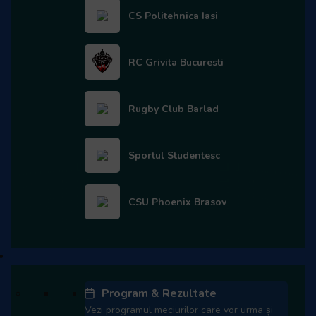
CS Politehnica Iasi
WhatsApp
RC Grivita Bucuresti
Lasă un răspuns
Adresa ta de email nu va fi publicată.
Câmpurile obligatorii
sunt marcate cu
*
Rugby Club Barlad
Comentariu
*
Sportul Studentesc
CSU Phoenix Brasov
Cupa României
Program & Rezultate
Nume
*
Vezi programul meciurilor care vor urma și