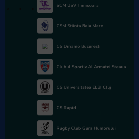
SCM USV Timisoara
Romanii din Noua Zeelanda ii asteapta pe
Stejari
CSM Stiinta Baia Mare
Pe 1 iunie, numaratoarea inversa pentru startul Cupei
Mondiale a ajuns la borna 100. Neozeelandezii au
CS Dinamo Bucuresti
prezentat pe un post de televiziune cum a celebrat o
comunitate de romani acest lucru.
Distractia si voia buna au fost la ele acasa in clubul
Clubul Sportiv Al Armatei Steaua
romanesc din Ashburton.
Compatriotii nostri stabiliti la Antipozi au cantat „S-
CS Universitatea ELBI Cluj
altadata, s-altadata, O s-o facem si mai si mai lata” .
Romanii i-au servit pe neozeelandezi cu palinca si cu
CS Rapid
bucate traditionale romanesti, toata lumea asteptand cu
mare interes evolutia stejarilor la Cupa Mondiala.
VEZI VIDEO:
Romanii din Noua Zeelanda au celebrat 100
Rugby Club Gura Humorului
de zile pana la Cupa Mondiala