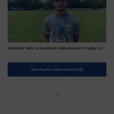
Mohamed Salhi, vicecampion național juniori I: Rugby-ul te învață să accepți și înfrângerile
Vezi toate videoclipurile