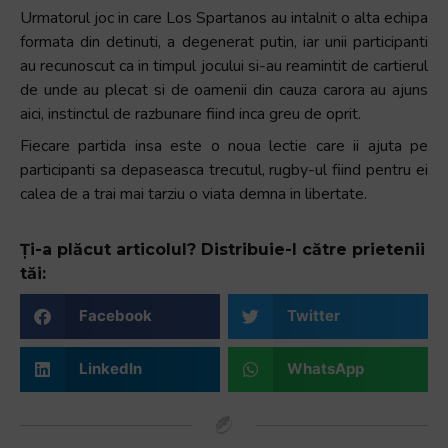
Urmatorul joc in care Los Spartanos au intalnit o alta echipa
formata din detinuti, a degenerat putin, iar unii participanti
au recunoscut ca in timpul jocului si-au reamintit de cartierul
de unde au plecat si de oamenii din cauza carora au ajuns
aici, instinctul de razbunare fiind inca greu de oprit.
Fiecare partida insa este o noua lectie care ii ajuta pe
participanti sa depaseasca trecutul, rugby-ul fiind pentru ei
calea de a trai mai tarziu o viata demna in libertate.
Ți-a plăcut articolul? Distribuie-l către prietenii
tăi:
Facebook
Twitter
LinkedIn
WhatsApp