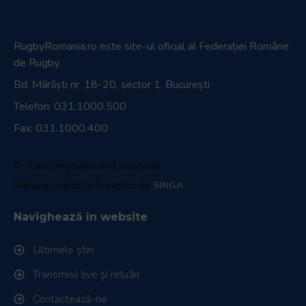
RugbyRomania.ro
este site-ul oficial al Federației Române
de Rugby.
Bd. Mărăști nr. 18-20, sector 1, București
Telefon:
031.1000.500
Fax: 031.1000.400
© Toate drepturile sunt rezervate.
Website realizat și întreținut de
SINGA
Navighează în website
Ultimele știri
Transmisii live și reluări
Contactează-ne