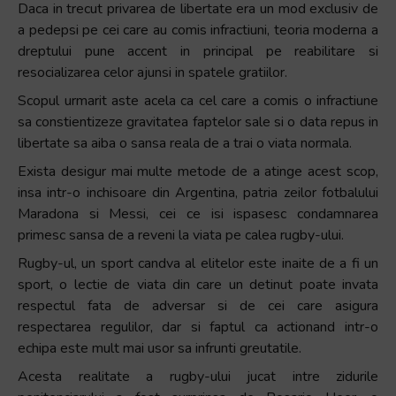
Daca in trecut privarea de libertate era un mod exclusiv de
a pedepsi pe cei care au comis infractiuni, teoria moderna a
dreptului pune accent in principal pe reabilitare si
resocializarea celor ajunsi in spatele gratiilor.
Scopul urmarit aste acela ca cel care a comis o infractiune
sa constientizeze gravitatea faptelor sale si o data repus in
libertate sa aiba o sansa reala de a trai o viata normala.
Exista desigur mai multe metode de a atinge acest scop,
insa intr-o inchisoare din Argentina, patria zeilor fotbalului
Maradona si Messi, cei ce isi ispasesc condamnarea
primesc sansa de a reveni la viata pe calea rugby-ului.
Rugby-ul, un sport candva al elitelor este inaite de a fi un
sport, o lectie de viata din care un detinut poate invata
respectul fata de adversar si de cei care asigura
respectarea regulilor, dar si faptul ca actionand intr-o
echipa este mult mai usor sa infrunti greutatile.
Acesta realitate a rugby-ului jucat intre zidurile