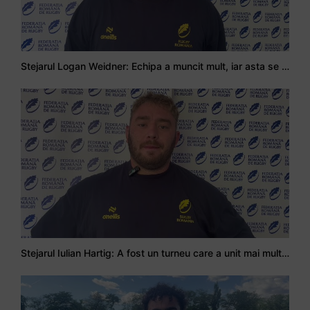
Stejarul Logan Weidner: Echipa a muncit mult, iar asta se va vedea în meciurile de la Nations Cup
Stejarul Iulian Hartig: A fost un turneu care a unit mai mult echipa