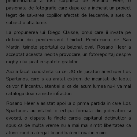
penitenciarului a fost surprinsa de Rosario Heer, o
pasionata de fotografie care dupa ce a incheiat un proiect
legat de salvarea copiilor afectati de leucemie, a ales ca
subiect o alta lume.
La propunerea lui Diego Claisse, omul care ii invata pe
detinutii din penitenciarul Unidad Peniteciaria de San
Martin, tainele sportului cu balonul oval, Rosario Heer a
acceptat aceasta inedita provocare, un fotoreportaj despre
rugby-ului jucat in spatele gratiilor.
Aici a facut cunostinta cu cei 30 de jucatori ai echipei Los
Spartanos, care s-au aratat extrem de incantati de faptul
ca vor fi incentrul atentiei si ca de acum lumea nu-i va mai
cataloga doar ca niste infractori.
Rosario Heer a asistat apoi la o prima partida in care Los
Spartanos au intalnit o echipa formata din judecatori si
avocati, o disputa la finele careia capitanul detinutilor a
spus ca de multa vreme nu a mai mai simtit libertatea ca
atunci cand a alergat tinand balonul oval in maini.