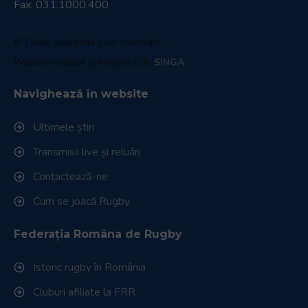
Fax: 031.1000.400
© Toate drepturile sunt rezervate.
Website realizat și întreținut de
SINGA
Navighează în website
Ultimele știri
Transmisii live și reluări
Contactează-ne
Cum se joacă Rugby
Federația Româna de Rugby
Istoric rugby în România
Cluburi afiliate la FRR