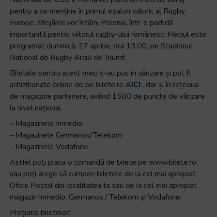
pentru a se menține în primul eșalon valoric al Rugby
Europe. Stejăreii vor întâlni Polonia, într-o partidă
importantă pentru viitorul rugby-ului românesc. Meciul este
programat duminică, 27 aprilie, ora 13.00, pe Stadionul
Național de Rugby Arcul de Triumf.
Biletele pentru acest meci s-au pus în vânzare și pot fi
achiziționate online de pe bilete.ro
AICI
, dar și în rețeaua
de magazine partenere, având 1500 de puncte de vânzare
la nivel național.
– Magazinele Inmedio
– Magazinele Germanos/Telekom
– Magazinele Vodafone
Astfel poți plasa o comandă de bilete pe www.bilete.ro
sau poți alege să cumperi biletele de la cel mai apropiat
Oficiu Poștal din localitatea ta sau de la cel mai apropiat
magazin Inmedio, Germanos / Telekom și Vodafone.
Prețurile biletelor: