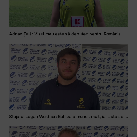
Adrian Țală: Visul meu este să debutez pentru România
Stejarul Logan Weidner: Echipa a muncit mult, iar asta se va vedea în meciurile de la Nations Cup