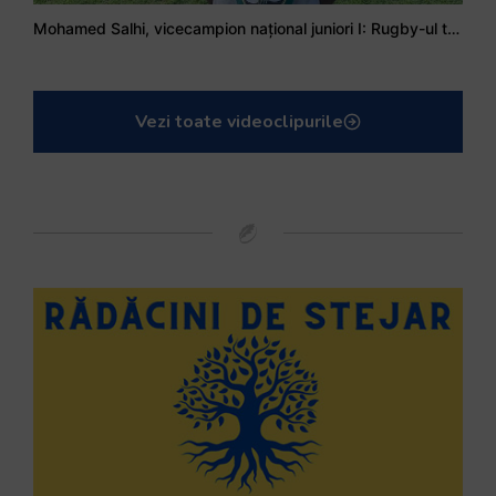
Mohamed Salhi, vicecampion național juniori I: Rugby-ul te învață să accepți și înfrângerile
Vezi toate videoclipurile