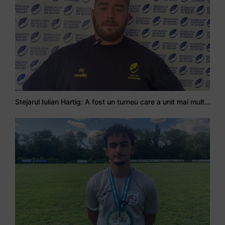
Stejarul Iulian Hartig: A fost un turneu care a unit mai mult echipa