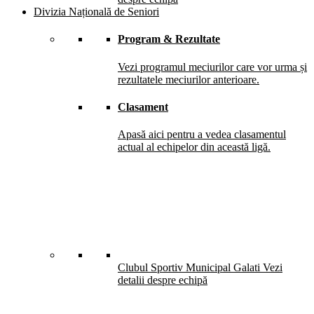
Divizia Națională de Seniori
Program & Rezultate
Vezi programul meciurilor care vor urma și
rezultatele meciurilor anterioare.
Clasament
Apasă aici pentru a vedea clasamentul
actual al echipelor din această ligă.
Clubul Sportiv Municipal Galati
Vezi
detalii despre echipă