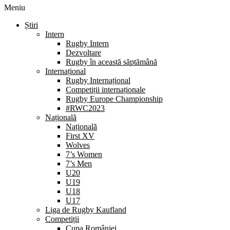
Meniu
Știri
Intern
Rugby Intern
Dezvoltare
Rugby în această săptămână
Internațional
Rugby Internațional
Competiții internaționale
Rugby Europe Championship
#RWC2023
Națională
Națională
First XV
Wolves
7’s Women
7’s Men
U20
U19
U18
U17
Liga de Rugby Kaufland
Competiții
Cupa României