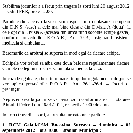
Stabilirea jocurilor s-a facut prin tragere la sorti luni 20 august 2012,
la sediul FRR, orele 12.00.
Partidele din această faza se vor disputa prin deplasarea echipelor
din D.N.S. (sase) si cele mai bine clasate din Divizia A (doua), la
cele opt din Divizia A (acestea din urma fiind socotite echipe gazda),
conform prevederilor R.O.A.R., Art. 52.3., asigurand asistenta
medicala si ambulanta.
Baremurile de arbitraj se suporta in mod egal de fiecare echipa.
Echipele vor trebui sa aiba cate doua baloane regulamentare fiecare,
Carnete de legitimare cu viza anuala si medicala la zi.
In caz de egalitate, dupa terminarea timpului regulamentar de joc se
vor aplica prevederile R.O.A.R., Art. 26.1.-26.4. – Jocuri cu
prelungiri.
Neprezentarea la jocuri se va penaliza in conformitate cu Hotararea
Biroului Federal din 26/01/2012, respectiv 1.000 de euro.
In urma tragerii la sorti, au rezultat urmatoarele partide:
1. RCM Galati-CSM Bucovina Suceava – duminica – 02
septembrie 2012 – ora 10.00 – stadion Municipal;