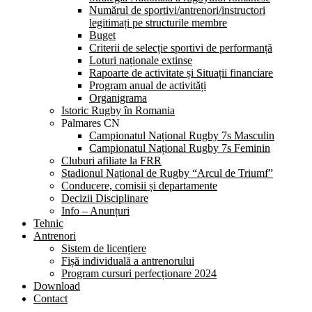
Numărul de sportivi/antrenori/instructori
legitimați pe structurile membre
Buget
Criterii de selecție sportivi de performanță
Loturi naționale extinse
Rapoarte de activitate și Situații financiare
Program anual de activități
Organigrama
Istoric Rugby în Romania
Palmares CN
Campionatul Național Rugby 7s Masculin
Campionatul Național Rugby 7s Feminin
Cluburi afiliate la FRR
Stadionul Național de Rugby “Arcul de Triumf”
Conducere, comisii și departamente
Decizii Disciplinare
Info – Anunțuri
Tehnic
Antrenori
Sistem de licențiere
Fișă individuală a antrenorului
Program cursuri perfecționare 2024
Download
Contact