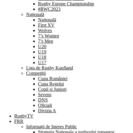
Rugby Europe Championship
#RWC2023
Națională
Națională
First XV
Wolves
7’s Women
7’s Men
U20
U19
U18
U17
Liga de Rugby Kaufland
Competiții
Cupa României
Cupa Regelui
Copii si Juniori
Sevens
DNS
Oficiali
Divizia A
RugbyTV
FRR
Informații de Interes Public
Strategia Nationala a rugbyului romanesc