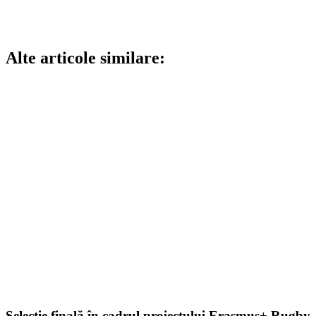
Alte articole similare:
Selecție finală în cadrul proiectului Erasmus+ Rugby