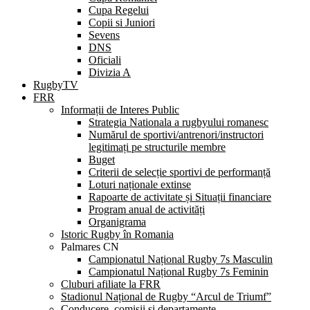
Cupa Regelui
Copii si Juniori
Sevens
DNS
Oficiali
Divizia A
RugbyTV
FRR
Informații de Interes Public
Strategia Nationala a rugbyului romanesc
Numărul de sportivi/antrenori/instructori
legitimați pe structurile membre
Buget
Criterii de selecție sportivi de performanță
Loturi naționale extinse
Rapoarte de activitate și Situații financiare
Program anual de activități
Organigrama
Istoric Rugby în Romania
Palmares CN
Campionatul Național Rugby 7s Masculin
Campionatul Național Rugby 7s Feminin
Cluburi afiliate la FRR
Stadionul Național de Rugby “Arcul de Triumf”
Conducere, comisii și departamente