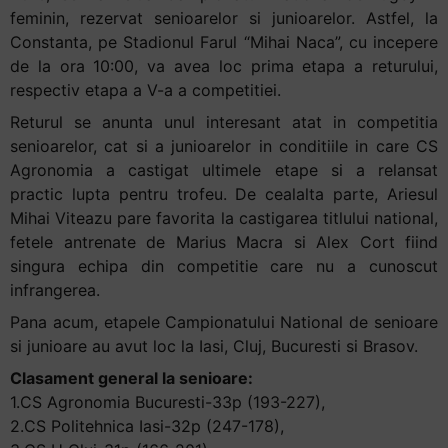
feminin, rezervat senioarelor si junioarelor. Astfel, la
Constanta, pe Stadionul Farul “Mihai Naca”, cu incepere
de la ora 10:00, va avea loc prima etapa a returului,
respectiv etapa a V-a a competitiei.
Returul se anunta unul interesant atat in competitia
senioarelor, cat si a junioarelor in conditiile in care CS
Agronomia a castigat ultimele etape si a relansat
practic lupta pentru trofeu. De cealalta parte, Ariesul
Mihai Viteazu pare favorita la castigarea titlului national,
fetele antrenate de Marius Macra si Alex Cort fiind
singura echipa din competitie care nu a cunoscut
infrangerea.
Pana acum, etapele Campionatului National de senioare
si junioare au avut loc la Iasi, Cluj, Bucuresti si Brasov.
Clasament general la senioare:
1.CS Agronomia Bucuresti-33p (193-227),
2.CS Politehnica Iasi-32p (247-178),