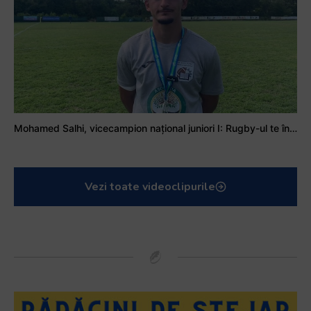
Mohamed Salhi, vicecampion național juniori I: Rugby-ul te învață să accepți și înfrângerile
Vezi toate videoclipurile