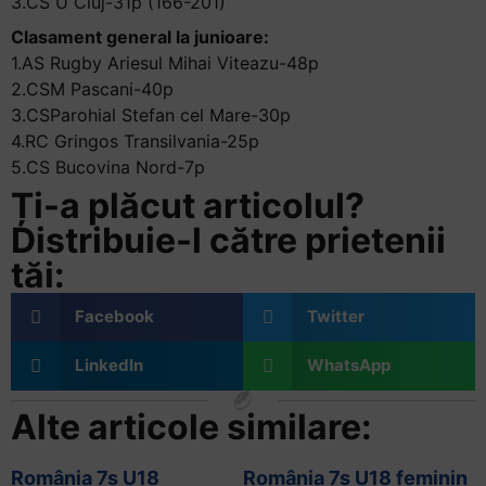
3.CS U Cluj-31p (166-201)
Clasament general la junioare:
1.AS Rugby Ariesul Mihai Viteazu-48p
2.CSM Pascani-40p
3.CSParohial Stefan cel Mare-30p
4.RC Gringos Transilvania-25p
5.CS Bucovina Nord-7p
Ți-a plăcut articolul?
Distribuie-l către prietenii
tăi:
Facebook
Twitter
LinkedIn
WhatsApp
Alte articole similare:
România 7s U18
România 7s U18 feminin