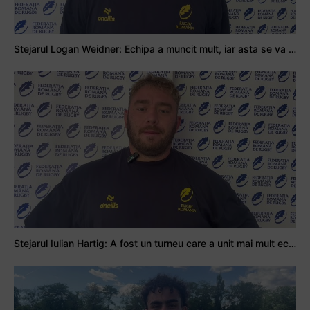
Stejarul Logan Weidner: Echipa a muncit mult, iar asta se va vedea în meciurile de la Nations Cup
Stejarul Iulian Hartig: A fost un turneu care a unit mai mult echipa