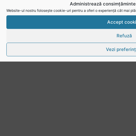
Administrează consimțămintel
Website-ul nostru folosește cookie-uri pentru a oferi o experiență cât mai plă
Link-uri utile
Accept cook
Download
Refuză
Politica de utilizare cookies
Vezi preferin