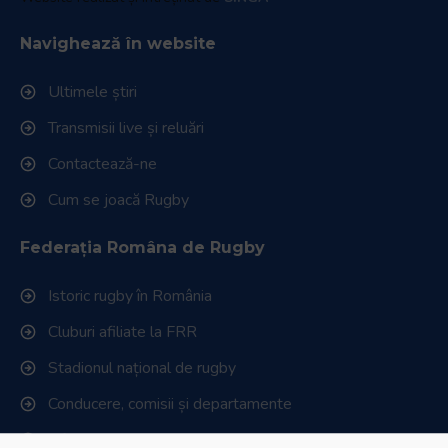
Navighează în website
Ultimele știri
Transmisii live și reluări
Contactează-ne
Cum se joacă Rugby
Federația Româna de Rugby
Istoric rugby în România
Cluburi afiliate la FRR
Stadionul național de rugby
Conducere, comisii și departamente
Info - Anunțuri