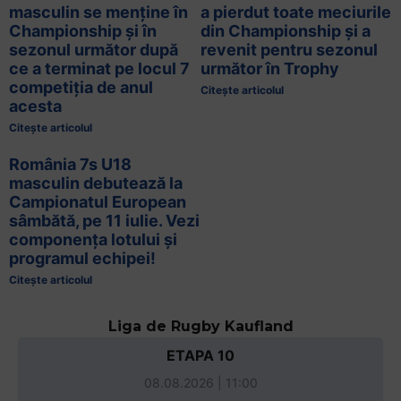
masculin se menține în
a pierdut toate meciurile
Championship și în
din Championship și a
sezonul următor după
revenit pentru sezonul
ce a terminat pe locul 7
următor în Trophy
competiția de anul
Citește articolul
acesta
Citește articolul
România 7s U18
masculin debutează la
Campionatul European
sâmbătă, pe 11 iulie. Vezi
componența lotului și
programul echipei!
Citește articolul
Liga de Rugby Kaufland
ETAPA 10
08.08.2026 | 11:00