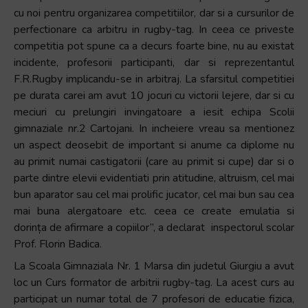
cu noi pentru organizarea competitiilor, dar si a cursurilor de
perfectionare ca arbitru in rugby-tag. In ceea ce priveste
competitia pot spune ca a decurs foarte bine, nu au existat
incidente, profesorii participanti, dar si reprezentantul
F.R.Rugby implicandu-se in arbitraj. La sfarsitul competitiei
pe durata carei am avut 10 jocuri cu victorii lejere, dar si cu
meciuri cu prelungiri invingatoare a iesit echipa Scolii
gimnaziale nr.2 Cartojani. In incheiere vreau sa mentionez
un aspect deosebit de important si anume ca diplome nu
au primit numai castigatorii (care au primit si cupe) dar si o
parte dintre elevii evidentiati prin atitudine, altruism, cel mai
bun aparator sau cel mai prolific jucator, cel mai bun sau cea
mai buna alergatoare etc. ceea ce create emulatia si
dorința de afirmare a copiilor”, a declarat inspectorul scolar
Prof. Florin Badica.
La Scoala Gimnaziala Nr. 1 Marsa din judetul Giurgiu a avut
loc un Curs formator de arbitrii rugby-tag. La acest curs au
participat un numar total de 7 profesori de educatie fizica,