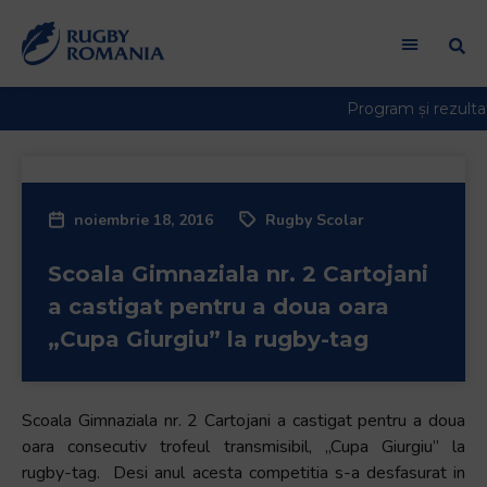
Welcome
to
All
in
One
Accessibility
screen
reader.
noiembrie 18, 2016
Rugby Scolar
To
start
Scoala Gimnaziala nr. 2 Cartojani
the
All
a castigat pentru a doua oara
in
„Cupa Giurgiu” la rugby-tag
One
Accessibility
screen
Scoala Gimnaziala nr. 2 Cartojani a castigat pentru a doua
reader,
oara consecutiv trofeul transmisibil, „Cupa Giurgiu” la
press
rugby-tag. Desi anul acesta competitia s-a desfasurat in
"Ctrl