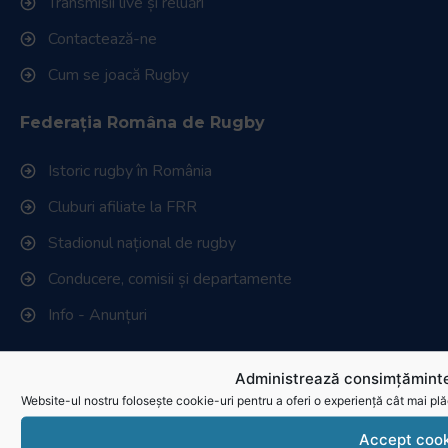
Transmisii live și reluări
Contactează-ne
Cum se joacă Rugby
Federația Româna de Rugby
Istoric rugby în România
Cluburi afiliate la FRR
Stadionul național de rugby
Conducere, comisii și departamente
Info - Anunțuri
Link-uri utile
Administrează consimțăminte
Website-ul nostru folosește cookie-uri pentru a oferi o experiență cât mai plă
Download
Accept cook
Politica de utilizare cookies