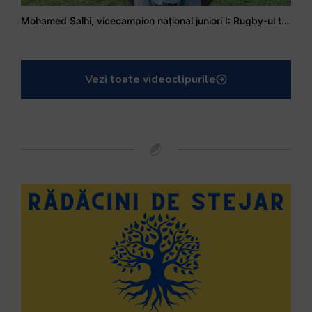
Mohamed Salhi, vicecampion național juniori I: Rugby-ul te învață să accepți și înfrângerile
Vezi toate videoclipurile