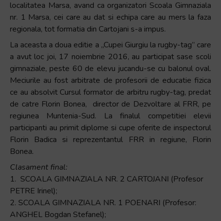
localitatea Marsa, avand ca organizatori Scoala Gimnaziala
+
nr. 1 Marsa, cei care au dat si echipa care au mers la faza
/".
regionala, tot formatia din Cartojani s-a impus.
This
La aceasta a doua editie a „Cupei Giurgiu la rugby-tag” care
shortcut
a avut loc joi, 17 noiembrie 2016, au participat sase scoli
activates
gimnaziale, peste 60 de elevu jucandu-se cu balonul oval.
the
Meciurile au fost arbitrate de profesorii de educatie fizica
screen
ce au absolvit Cursul formator de arbitru rugby-tag, predat
reader
de catre Florin Bonea, director de Dezvoltare al FRR, pe
to
regiunea Muntenia-Sud. La finalul competitiei elevii
help
participanti au primit diplome si cupe oferite de inspectorul
you
Florin Badica si reprezentantul FRR in regiune, Florin
navigate
Bone
a.
and
interact
Clasament final:
with
1. SCOALA GIMNAZIALA NR. 2 CARTOJANI (Profesor
the
PETRE Irinel);
content.
2. SCOALA GIMNAZIALA NR. 1 POENARI (Profesor:
ANGHEL Bogdan Stefanel);