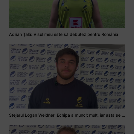
Adrian Țală: Visul meu este să debutez pentru România
Stejarul Logan Weidner: Echipa a muncit mult, iar asta se va vedea în meciurile de la Nations Cup