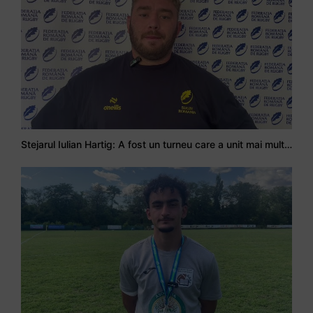
Stejarul Iulian Hartig: A fost un turneu care a unit mai mult echipa