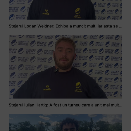
Stejarul Logan Weidner: Echipa a muncit mult, iar asta se va vedea în meciurile de la Nations Cup
Stejarul Iulian Hartig: A fost un turneu care a unit mai mult echipa