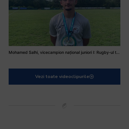
Mohamed Salhi, vicecampion național juniori I: Rugby-ul te învață să accepți și înfrângerile
Vezi toate videoclipurile