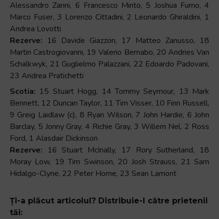
Alessandro Zanni, 6 Francesco Minto, 5 Joshua Furno, 4
Marco Fuser, 3 Lorenzo Cittadini, 2 Leonardo Ghiraldini, 1
Andrea Lovotti
Rezerve:
16 Davide Giazzon, 17 Matteo Zanusso, 18
Martin Castrogiovanni, 19 Valerio Bernabo, 20 Andries Van
Schalkwyk, 21 Guglielmo Palazzani, 22 Edoardo Padovani,
23 Andrea Pratichetti
Scotia:
15 Stuart Hogg, 14 Tommy Seymour, 13 Mark
Bennett, 12 Duncan Taylor, 11 Tim Visser, 10 Finn Russell,
9 Greig Laidlaw (c), 8 Ryan Wilson, 7 John Hardie, 6 John
Barclay, 5 Jonny Gray, 4 Richie Gray, 3 Willem Nel, 2 Ross
Ford, 1 Alasdair Dickinson
Rezerve:
16 Stuart McInally, 17 Rory Sutherland, 18
Moray Low, 19 Tim Swinson, 20 Josh Strauss, 21 Sam
Hidalgo-Clyne, 22 Peter Horne, 23 Sean Lamont
Ți-a plăcut articolul? Distribuie-l către prietenii
tăi: