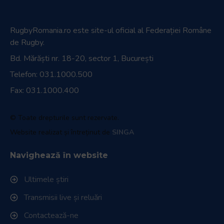
RugbyRomania.ro
este site-ul oficial al Federației Române
de Rugby.
Bd. Mărăști nr. 18-20, sector 1, București
Telefon:
031.1000.500
Fax: 031.1000.400
© Toate drepturile sunt rezervate.
Website realizat și întreținut de
SINGA
Navighează în website
Ultimele știri
Transmisii live și reluări
Contactează-ne