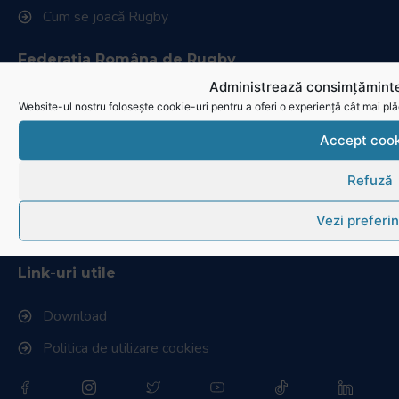
Cum se joacă Rugby
Federația Româna de Rugby
Administrează consimțăminte
Istoric rugby în România
Website-ul nostru folosește cookie-uri pentru a oferi o experiență cât mai plă
Cluburi afiliate la FRR
Accept cook
Stadionul național de rugby
Refuză
Conducere, comisii și departamente
Vezi preferin
Info - Anunțuri
Link-uri utile
Download
Politica de utilizare cookies