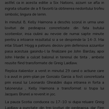
astfel ca in acesta editie a Six Nations, azzurri se afla in
ingrata situatie de a fi favoriti la obtinerea nedoritului trofeu
simbolic, lingura de lemn.
In minutul 8, Kelly Haimona a deschis scorul in urma unei
lovituri de pedeapsa concretizate din fata butului
scotienilor, insa ciulinii au nevoie de numai sapte minute
pentru a intoarce rezultatul si a se desprinde la 14-3. Mai
intai Stuart Hogg a patruns decisiv prin defensiva azzurrilor
pasa acestuia gasindu-l la finalizare pe John Barclay, apoi
John Hardie a culcat balonul in terenul de tinta , ambele
reusite fiind transformate de Greig Laidlaw.
Replica italienilor a venit in minutul 29 cand o actiune care
l-a avut in prim-plan pe Gonzalo Garcia a fost concretizata
prin eseul lui Leonardo Ghiraldini dupa intrarea in forta a
talonerului , Kelly Haimona a transformat si trupa lui
Jacques Brunel a revenit in joc.
La pauza Scotia conducea cu 17-10 si dupa reluare Greig
Laidlaw a punctate din trei lovituri de pedeapsa, dar Finn