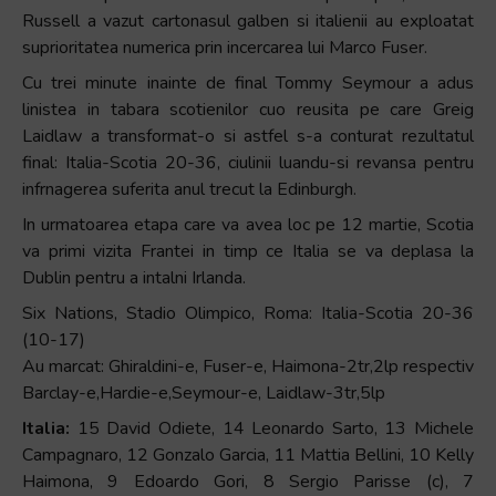
Russell a vazut cartonasul galben si italienii au exploatat
suprioritatea numerica prin incercarea lui Marco Fuser.
Cu trei minute inainte de final Tommy Seymour a adus
linistea in tabara scotienilor cuo reusita pe care Greig
Laidlaw a transformat-o si astfel s-a conturat rezultatul
final: Italia-Scotia 20-36, ciulinii luandu-si revansa pentru
infrnagerea suferita anul trecut la Edinburgh.
In urmatoarea etapa care va avea loc pe 12 martie, Scotia
va primi vizita Frantei in timp ce Italia se va deplasa la
Dublin pentru a intalni Irlanda.
Six Nations, Stadio Olimpico, Roma: Italia-Scotia 20-36
(10-17)
Au marcat: Ghiraldini-e, Fuser-e, Haimona-2tr,2lp respectiv
Barclay-e,Hardie-e,Seymour-e, Laidlaw-3tr,5lp
Italia:
15 David Odiete, 14 Leonardo Sarto, 13 Michele
Campagnaro, 12 Gonzalo Garcia, 11 Mattia Bellini, 10 Kelly
Haimona, 9 Edoardo Gori, 8 Sergio Parisse (c), 7