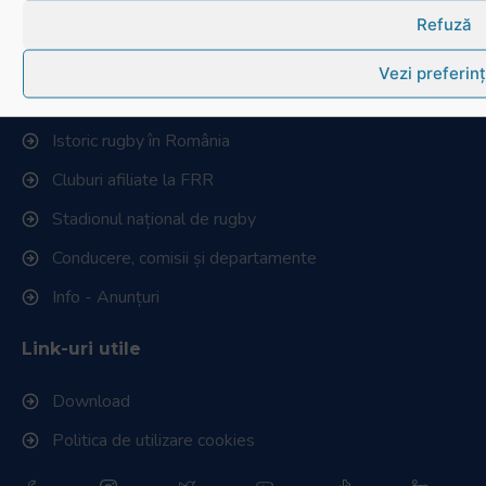
Refuză
Cum se joacă Rugby
Vezi preferin
Federația Româna de Rugby
Istoric rugby în România
Cluburi afiliate la FRR
Stadionul național de rugby
Conducere, comisii și departamente
Info - Anunțuri
Link-uri utile
Download
Politica de utilizare cookies