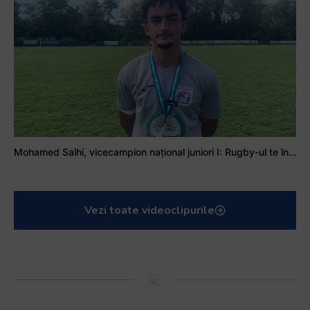
Mohamed Salhi, vicecampion național juniori I: Rugby-ul te învață să accepți și înfrângerile
Vezi toate videoclipurile