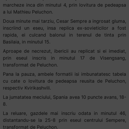
marcheze inca din minutul 4, prin lovitura de pedeapsa
+
a lui Mathieu Peluchon.
/".
This
Doua minute mai tarziu, Cesar Sempre a ingrosat gluma,
shortcut
inscriind un eseu, insa replica ex-sovieticilor a fost
activates
rapida, ei culcand balonul in terenul de tinta prin
the
Basilaia, in minutul 15.
screen
Aproape de necrezut, ibericii au replicat si ei imediat,
reader
prin eseul inscris in minutul 17 de Visengsang,
to
transformat de Peluchon.
help
Pana la pauza, ambele formatii isi imbunatatesc tabela
you
cu cate o lovitura de pedeapsa reusita de Peluchon,
navigate
respectiv Kvirikashvili.
and
interact
La jumatatea meciului, Spania avea 10 puncte avans, 18-
with
8.
the
La reluare, gazdele mai inscriu odata in minutul 46,
content.
distantandu-se la 25-8 prin eseul centrului Sempere,
transformat de Peluchon.