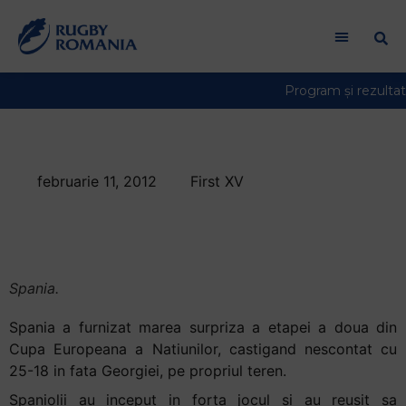
Welcome
to
All
in
One
Accessibility
screen
reader.
februarie 11, 2012
First XV
To
Spania – Georgia 25-
start
the
18, in CEN
All
in
Spania.
One
Accessibility
Spania a furnizat marea surpriza a etapei a doua din
screen
Cupa Europeana a Natiunilor, castigand nescontat cu
reader,
25-18 in fata Georgiei, pe propriul teren.
press
Spaniolii au inceput in forta jocul si au reusit sa
"Ctrl