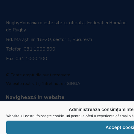
RugbyRomania.ro
este site-ul oficial al Federației Române
de Rugby.
Bd. Mărăști nr. 18-20, sector 1, București
Telefon:
031.1000.500
Fax: 031.1000.400
© Toate drepturile sunt rezervate.
Website realizat și întreținut de
SINGA
Navighează în website
Administrează consimțămintel
Ultimele știri
Website-ul nostru folosește cookie-uri pentru a oferi o experiență cât mai plă
Transmisii live și reluări
Accept cook
Contactează-ne