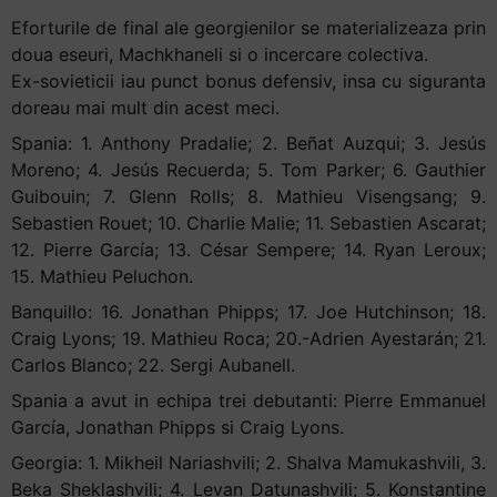
Eforturile de final ale georgienilor se materializeaza prin
doua eseuri, Machkhaneli si o incercare colectiva.
Ex-sovieticii iau punct bonus defensiv, insa cu siguranta
doreau mai mult din acest meci.
Spania: 1. Anthony Pradalie; 2. Beñat Auzqui; 3. Jesús
Moreno; 4. Jesús Recuerda; 5. Tom Parker; 6. Gauthier
Guibouin; 7. Glenn Rolls; 8. Mathieu Visengsang; 9.
Sebastien Rouet; 10. Charlie Malie; 11. Sebastien Ascarat;
12. Pierre García; 13. César Sempere; 14. Ryan Leroux;
15. Mathieu Peluchon.
Banquillo: 16. Jonathan Phipps; 17. Joe Hutchinson; 18.
Craig Lyons; 19. Mathieu Roca; 20.-Adrien Ayestarán; 21.
Carlos Blanco; 22. Sergi Aubanell.
Spania a avut in echipa trei debutanti: Pierre Emmanuel
García, Jonathan Phipps si Craig Lyons.
Georgia: 1. Mikheil Nariashvili; 2. Shalva Mamukashvili, 3.
Beka Sheklashvili; 4. Levan Datunashvili; 5. Konstantine