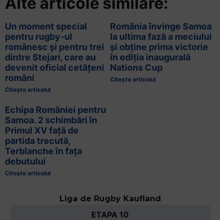
Alte articole similare:
Un moment special
România învinge Samoa
pentru rugby-ul
la ultima fază a meciului
românesc și pentru trei
și obține prima victorie
dintre Stejari, care au
în ediția inaugurală
devenit oficial cetățeni
Nations Cup
români
Citește articolul
Citește articolul
Echipa României pentru
Samoa. 2 schimbări în
Primul XV față de
partida trecută,
Terblanche în fața
debutului
Citește articolul
Liga de Rugby Kaufland
ETAPA 10