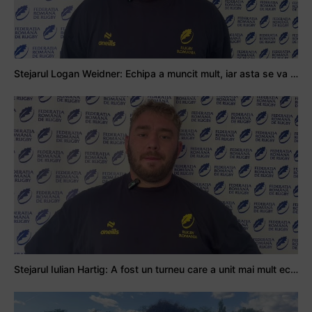
Stejarul Logan Weidner: Echipa a muncit mult, iar asta se va vedea în meciurile de la Nations Cup
Stejarul Iulian Hartig: A fost un turneu care a unit mai mult echipa