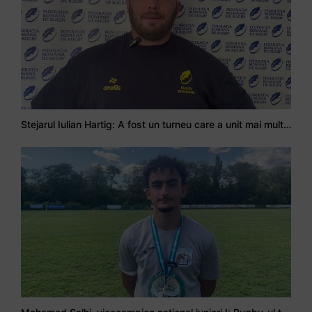
Stejarul Iulian Hartig: A fost un turneu care a unit mai mult echipa