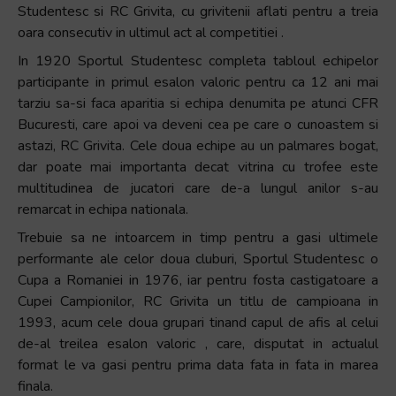
Studentesc si RC Grivita, cu grivitenii aflati pentru a treia
oara consecutiv in ultimul act al competitiei .
In 1920 Sportul Studentesc completa tabloul echipelor
participante in primul esalon valoric pentru ca 12 ani mai
tarziu sa-si faca aparitia si echipa denumita pe atunci CFR
Bucuresti, care apoi va deveni cea pe care o cunoastem si
astazi, RC Grivita. Cele doua echipe au un palmares bogat,
dar poate mai importanta decat vitrina cu trofee este
multitudinea de jucatori care de-a lungul anilor s-au
remarcat in echipa nationala.
Trebuie sa ne intoarcem in timp pentru a gasi ultimele
performante ale celor doua cluburi, Sportul Studentesc o
Cupa a Romaniei in 1976, iar pentru fosta castigatoare a
Cupei Campionilor, RC Grivita un titlu de campioana in
1993, acum cele doua grupari tinand capul de afis al celui
de-al treilea esalon valoric , care, disputat in actualul
format le va gasi pentru prima data fata in fata in marea
finala.