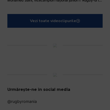
Mohamed Salhi, vicecampion național juniori I: Rugby-ul te învață să accepți și înfrângerile
Vezi toate videoclipurile
Urmărește-ne în social media
@rugbyromania