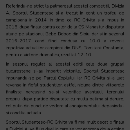
Referindu-ne strict la palmaresul acestei competitii, Divizia
A, Sportul Studentesc si-a trecut in cont un trofeu de
campioana in 2014, in timp ce RC Grivita s-a impus in
2015, dupa finala contra celor de la CS Manastur disputata
atunci pe stadionul Bebe Boboc din Sibiu, dar si in sezonul
2016-2017 cand fiind condusa cu 10-0 a revenit
impotriva actualilor campioni din DNS, Tomitanii Constanta,
pentru o victorie dramatica, rezultat 12-10.
In sezonul regulat al acestei editii cele doua grupari
bucurestene si-au impartit victoriile, Sportul Studentesc
impunandu-se pe Parcul Copilului, iar RC Grivita si-a luat
revansa in fieful studentilor, astfel niciuna dintre viitoarele
finaliste nereusind sa-si valorifice avantajul terenului
propriu, dupa partide disputate cu multa patima si daruire,
cel putin din punct de vedere al angajamentului, depasindu-
si conditia actuala.
Sportul Studentesc-RC Grivita va fi mai mult decat o finala
a Diviziei A, va fi un duel in care se vor angrena doua echipe