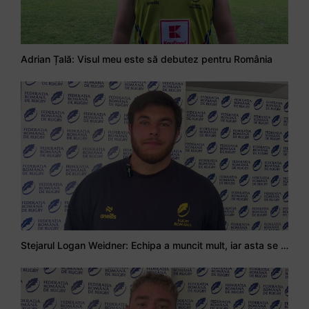
Adrian Țală: Visul meu este să debutez pentru România
Stejarul Logan Weidner: Echipa a muncit mult, iar asta se va vedea în meciurile de la Nations Cup