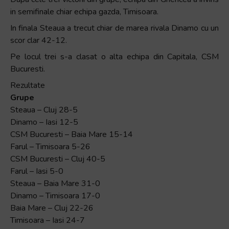
+
in semifinale chiar echipa gazda, Timisoara.
/".
In finala Steaua a trecut chiar de marea rivala Dinamo cu un
This
scor clar 42-12.
shortcut
Pe locul trei s-a clasat o alta echipa din Capitala, CSM
activates
Bucuresti.
the
screen
Rezultate
reader
Grupe
to
Steaua – Cluj 28-5
help
Dinamo – Iasi 12-5
you
CSM Bucuresti – Baia Mare 15-14
navigate
Farul – Timisoara 5-26
and
CSM Bucuresti – Cluj 40-5
interact
Farul – Iasi 5-0
with
Steaua – Baia Mare 31-0
the
Dinamo – Timisoara 17-0
content.
Baia Mare – Cluj 22-26
Timisoara – Iasi 24-7