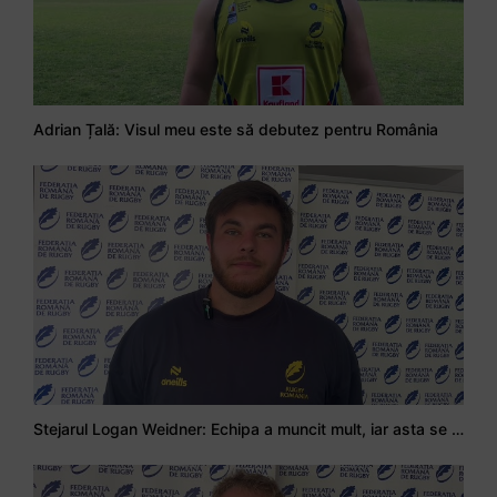
Adrian Țală: Visul meu este să debutez pentru România
Stejarul Logan Weidner: Echipa a muncit mult, iar asta se va vedea în meciurile de la Nations Cup