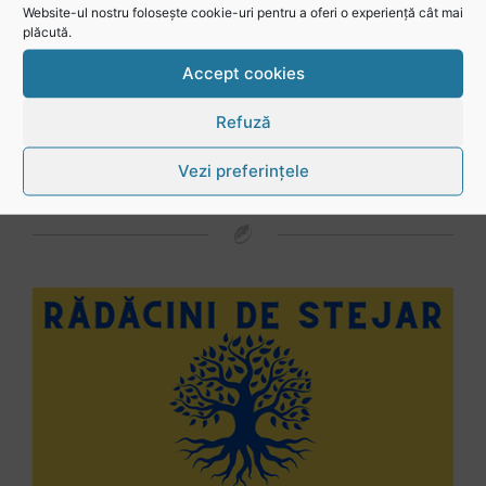
Website-ul nostru folosește cookie-uri pentru a oferi o experiență cât mai
plăcută.
Mohamed Salhi, vicecampion național juniori I: Rugby-ul te învață să accepți și înfrângerile
Accept cookies
Refuză
Vezi toate videoclipurile
Vezi preferințele