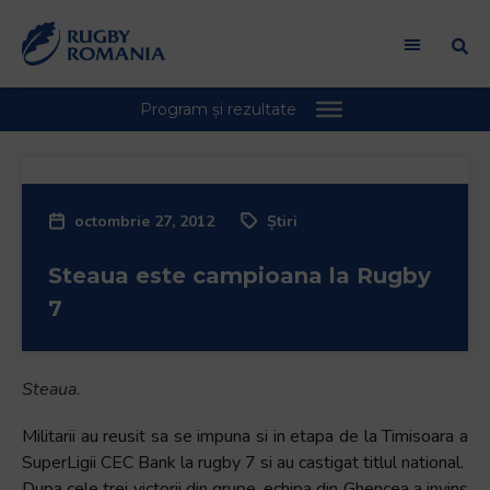
Welcome
to
All
in
One
Accessibility
screen
reader.
octombrie 27, 2012
Știri
To
start
Steaua este campioana la Rugby
the
All
7
in
One
Accessibility
Steaua.
screen
reader,
Militarii au reusit sa se impuna si in etapa de la Timisoara a
press
SuperLigii CEC Bank la rugby 7 si au castigat titlul national.
"Ctrl
Dupa cele trei victorii din grupe, echipa din Ghencea a invins