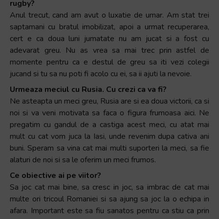
rugby?
Anul trecut, cand am avut o luxatie de umar. Am stat trei
saptamani cu bratul imobilizat, apoi a urmat recuperarea,
cert e ca doua luni jumatate nu am jucat si a fost cu
adevarat greu. Nu as vrea sa mai trec prin astfel de
momente pentru ca e destul de greu sa iti vezi colegii
jucand si tu sa nu poti fi acolo cu ei, sa ii ajuti la nevoie.
Urmeaza meciul cu Rusia. Cu crezi ca va fi?
Ne asteapta un meci greu, Rusia are si ea doua victorii, ca si
noi si va veni motivata sa faca o figura frumoasa aici. Ne
pregatim cu gandul de a castiga acest meci, cu atat mai
mult cu cat vom juca la Iasi, unde revenim dupa cativa ani
buni. Speram sa vina cat mai multi suporteri la meci, sa fie
alaturi de noi si sa le oferim un meci frumos.
Ce obiective ai pe viitor?
Sa joc cat mai bine, sa cresc in joc, sa imbrac de cat mai
multe ori tricoul Romaniei si sa ajung sa joc la o echipa in
afara. Important este sa fiu sanatos pentru ca stiu ca prin