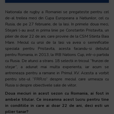
Nationala de rugby a Romaniei se pregateste pentru cel
de-al treilea meci din Cupa Europeana a Natiunilor, cel cu
Rusia, de pe 27 februarie, de la Iasi. In primele doua meci,
Stejarii l-au avut in prima linie pe Constantin Pristavita, un
pilier de doar 22 de ani, care provine de la CSM Stiinta Baia
Mare. Meciul cu ursii de la Iasi va avea o semnificatie
speciala pentru Pristavita, acesta facandu-si debutul
pentru Romania, in 2013, la IRB Nations Cup, intr-o partida
cu Rusia. De atunci a strans 18 selectii in tricoul “frunzei de
stejar”, a adunat mai multa experienta, iar acum se
antreneaza pentru a ramane in Primul XV. Acesta a vorbit
pentru site-ul “FRR.ro” despre meciul care urmeaza cu
Rusia si despre obiectivele sale de viitor.
Doua meciuri in acest sezon cu Romania, ai fost in
ambele titular. Ce inseamna acest lucru pentru tine
in conditiile in care ai doar 22 de ani, deci esti un
pilier tanar?