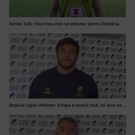
Adrian Țală: Visul meu este să debutez pentru România
Stejarul Logan Weidner: Echipa a muncit mult, iar asta se va vedea în meciurile de la Nations Cup