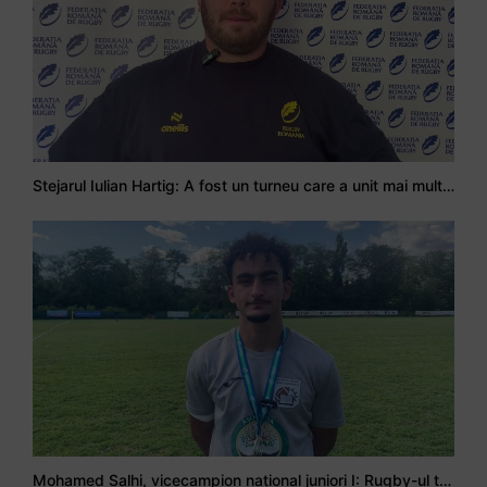
Stejarul Iulian Hartig: A fost un turneu care a unit mai mult echipa
Mohamed Salhi, vicecampion național juniori I: Rugby-ul te învață să accepți și înfrângerile