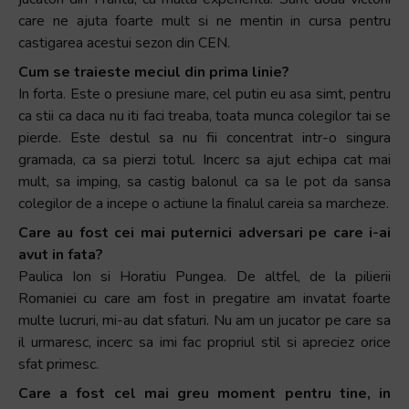
care ne ajuta foarte mult si ne mentin in cursa pentru
castigarea acestui sezon din CEN.
Cum se traieste meciul din prima linie?
In forta. Este o presiune mare, cel putin eu asa simt, pentru
ca stii ca daca nu iti faci treaba, toata munca colegilor tai se
pierde. Este destul sa nu fii concentrat intr-o singura
gramada, ca sa pierzi totul. Incerc sa ajut echipa cat mai
mult, sa imping, sa castig balonul ca sa le pot da sansa
colegilor de a incepe o actiune la finalul careia sa marcheze.
Care au fost cei mai puternici adversari pe care i-ai
avut in fata?
Paulica Ion si Horatiu Pungea. De altfel, de la pilierii
Romaniei cu care am fost in pregatire am invatat foarte
multe lucruri, mi-au dat sfaturi. Nu am un jucator pe care sa
il urmaresc, incerc sa imi fac propriul stil si apreciez orice
sfat primesc.
Care a fost cel mai greu moment pentru tine, in