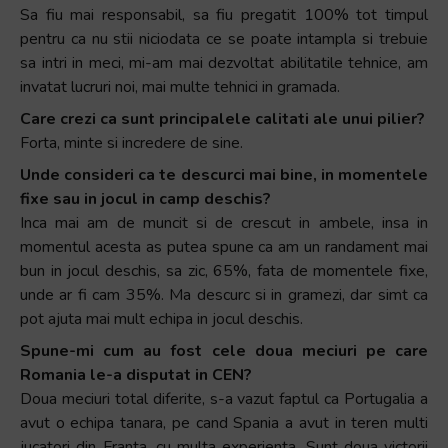
Sa fiu mai responsabil, sa fiu pregatit 100% tot timpul
pentru ca nu stii niciodata ce se poate intampla si trebuie
sa intri in meci, mi-am mai dezvoltat abilitatile tehnice, am
invatat lucruri noi, mai multe tehnici in gramada.
Care crezi ca sunt principalele calitati ale unui pilier?
Forta, minte si incredere de sine.
Unde consideri ca te descurci mai bine, in momentele
fixe sau in jocul in camp deschis?
Inca mai am de muncit si de crescut in ambele, insa in
momentul acesta as putea spune ca am un randament mai
bun in jocul deschis, sa zic, 65%, fata de momentele fixe,
unde ar fi cam 35%. Ma descurc si in gramezi, dar simt ca
pot ajuta mai mult echipa in jocul deschis.
Spune-mi cum au fost cele doua meciuri pe care
Romania le-a disputat in CEN?
Doua meciuri total diferite, s-a vazut faptul ca Portugalia a
avut o echipa tanara, pe cand Spania a avut in teren multi
jucatori din Franta, cu multa experienta. Sunt doua victorii