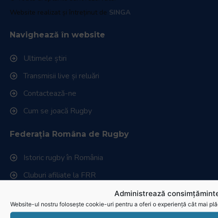
Website realizat și întreținut de
SINGA
Navighează în website
Ultimele știri
Transmisii live și reluări
Contactează-ne
Cum se joacă Rugby
Federația Româna de Rugby
Istoric rugby în România
Cluburi afiliate la FRR
Stadionul național de rugby
Administrează consimțăminte
Website-ul nostru folosește cookie-uri pentru a oferi o experiență cât mai plă
Conducere, comisii și departamente