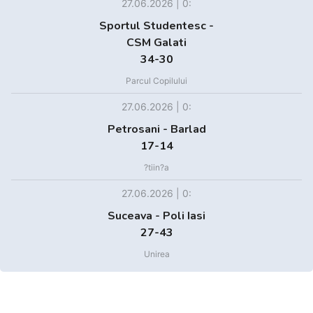
27.06.2026 | 0:
Sportul Studentesc -
CSM Galati
34-30
Parcul Copilului
27.06.2026 | 0:
Petrosani - Barlad
17-14
?tiin?a
27.06.2026 | 0:
Suceava - Poli Iasi
27-43
Unirea