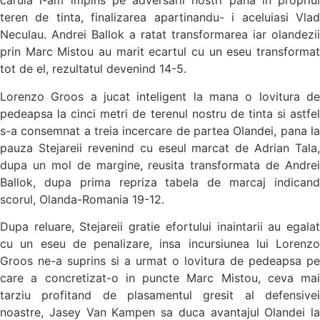
caruia i-am impins pe adversarii nostri pana in propriul
teren de tinta, finalizarea apartinandu- i aceluiasi Vlad
Neculau. Andrei Ballok a ratat transformarea iar olandezii
prin Marc Mistou au marit ecartul cu un eseu transformat
tot de el, rezultatul devenind 14-5.
Lorenzo Groos a jucat inteligent la mana o lovitura de
pedeapsa la cinci metri de terenul nostru de tinta si astfel
s-a consemnat a treia incercare de partea Olandei, pana la
pauza Stejareii revenind cu eseul marcat de Adrian Tala,
dupa un mol de margine, reusita transformata de Andrei
Ballok, dupa prima repriza tabela de marcaj indicand
scorul, Olanda-Romania 19-12.
Dupa reluare, Stejareii gratie efortului inaintarii au egalat
cu un eseu de penalizare, insa incursiunea lui Lorenzo
Groos ne-a suprins si a urmat o lovitura de pedeapsa pe
care a concretizat-o in puncte Marc Mistou, ceva mai
tarziu profitand de plasamentul gresit al defensivei
noastre, Jasey Van Kampen sa duca avantajul Olandei la