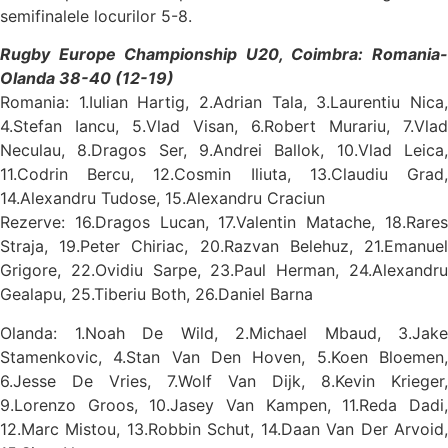
semifinalele locurilor 5-8.
Rugby Europe Championship U20, Coimbra: Romania-
Olanda 38-40 (12-19)
Romania: 1.Iulian Hartig, 2.Adrian Tala, 3.Laurentiu Nica,
4.Stefan Iancu, 5.Vlad Visan, 6.Robert Murariu, 7.Vlad
Neculau, 8.Dragos Ser, 9.Andrei Ballok, 10.Vlad Leica,
11.Codrin Bercu, 12.Cosmin Iliuta, 13.Claudiu Grad,
14.Alexandru Tudose, 15.Alexandru Craciun
Rezerve: 16.Dragos Lucan, 17.Valentin Matache, 18.Rares
Straja, 19.Peter Chiriac, 20.Razvan Belehuz, 21.Emanuel
Grigore, 22.Ovidiu Sarpe, 23.Paul Herman, 24.Alexandru
Gealapu, 25.Tiberiu Both, 26.Daniel Barna
Olanda: 1.Noah De Wild, 2.Michael Mbaud, 3.Jake
Stamenkovic, 4.Stan Van Den Hoven, 5.Koen Bloemen,
6.Jesse De Vries, 7.Wolf Van Dijk, 8.Kevin Krieger,
9.Lorenzo Groos, 10.Jasey Van Kampen, 11.Reda Dadi,
12.Marc Mistou, 13.Robbin Schut, 14.Daan Van Der Arvoid,