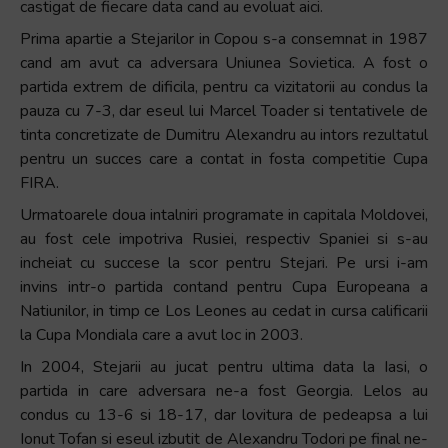
castigat de fiecare data cand au evoluat aici.
Prima apartie a Stejarilor in Copou s-a consemnat in 1987
cand am avut ca adversara Uniunea Sovietica. A fost o
partida extrem de dificila, pentru ca vizitatorii au condus la
pauza cu 7-3, dar eseul lui Marcel Toader si tentativele de
tinta concretizate de Dumitru Alexandru au intors rezultatul
pentru un succes care a contat in fosta competitie Cupa
FIRA.
Urmatoarele doua intalniri programate in capitala Moldovei,
au fost cele impotriva Rusiei, respectiv Spaniei si s-au
incheiat cu succese la scor pentru Stejari. Pe ursi i-am
invins intr-o partida contand pentru Cupa Europeana a
Natiunilor, in timp ce Los Leones au cedat in cursa calificarii
la Cupa Mondiala care a avut loc in 2003.
In 2004, Stejarii au jucat pentru ultima data la Iasi, o
partida in care adversara ne-a fost Georgia. Lelos au
condus cu 13-6 si 18-17, dar lovitura de pedeapsa a lui
Ionut Tofan si eseul izbutit de Alexandru Todori pe final ne-