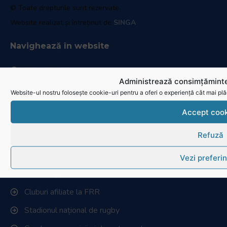
© Toate drepturile sunt rezervate.
Website realizat și întreținut de
SINGA
Navighează în website
Ultimele știri
Administrează consimțăminte
Transmisii live și reluări
Website-ul nostru folosește cookie-uri pentru a oferi o experiență cât mai plă
Contactează-ne
Accept cook
Cum se joacă Rugby
Refuză
Federația Româna de Rugby
Vezi preferin
Istoric rugby în România
Cluburi afiliate la FRR
Stadionul național de rugby