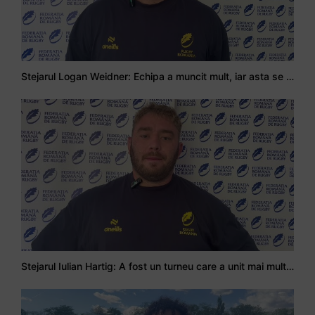
Stejarul Logan Weidner: Echipa a muncit mult, iar asta se va vedea în meciurile de la Nations Cup
Stejarul Iulian Hartig: A fost un turneu care a unit mai mult echipa