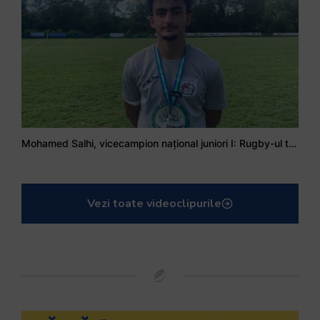
Mohamed Salhi, vicecampion național juniori I: Rugby-ul te învață să accepți și înfrângerile
Vezi toate videoclipurile