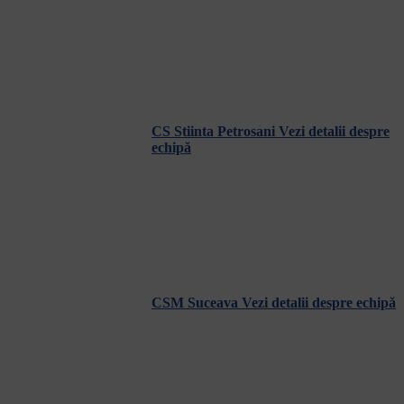
CS Stiinta Petrosani
Vezi detalii despre
echipă
CSM Suceava
Vezi detalii despre echipă