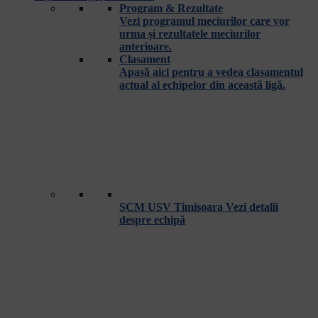
Program & Rezultate
Vezi programul meciurilor care vor
urma și rezultatele meciurilor
anterioare.
Clasament
Apasă aici pentru a vedea clasamentul
actual al echipelor din această ligă.
SCM USV Timisoara
Vezi detalii
despre echipă