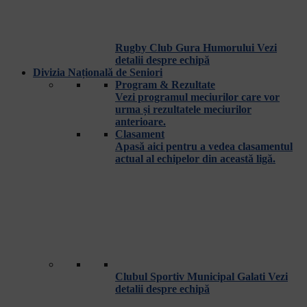
Rugby Club Gura Humorului
Vezi
detalii despre echipă
Divizia Națională de Seniori
Program & Rezultate
Vezi programul meciurilor care vor
urma și rezultatele meciurilor
anterioare.
Clasament
Apasă aici pentru a vedea clasamentul
actual al echipelor din această ligă.
Clubul Sportiv Municipal Galati
Vezi
detalii despre echipă