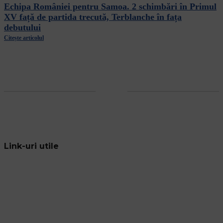
Echipa României pentru Samoa. 2 schimbări în Primul
XV față de partida trecută, Terblanche în fața
debutului
Citește articolul
Link-uri utile