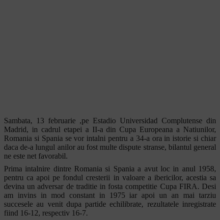
Sambata, 13 februarie ,pe Estadio Universidad Complutense din
Madrid, in cadrul etapei a II-a din Cupa Europeana a Natiunilor,
Romania si Spania se vor intalni pentru a 34-a ora in istorie si chiar
daca de-a lungul anilor au fost multe dispute stranse, bilantul general
ne este net favorabil.
Prima intalnire dintre Romania si Spania a avut loc in anul 1958,
pentru ca apoi pe fondul cresterii in valoare a ibericilor, acestia sa
devina un adversar de traditie in fosta competitie Cupa FIRA. Desi
am invins in mod constant in 1975 iar apoi un an mai tarziu
succesele au venit dupa partide echilibrate, rezultatele inregistrate
fiind 16-12, respectiv 16-7.