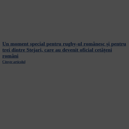
Un moment special pentru rugby-ul românesc și pentru
trei dintre Stejari, care au devenit oficial cetățeni
români
Citește articolul