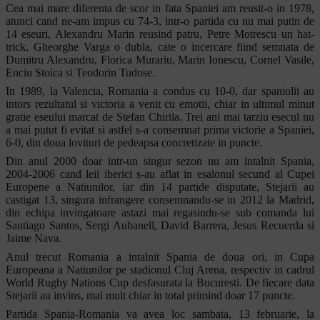
Cea mai mare diferenta de scor in fata Spaniei am reusit-o in 1978,
atunci cand ne-am impus cu 74-3, intr-o partida cu nu mai putin de
14 eseuri, Alexandru Marin reusind patru, Petre Motrescu un hat-
trick, Gheorghe Varga o dubla, cate o incercare fiind semnata de
Dumitru Alexandru, Florica Murariu, Marin Ionescu, Cornel Vasile,
Enciu Stoica si Teodorin Tudose.
In 1989, la Valencia, Romania a condus cu 10-0, dar spaniolii au
intors rezultatul si victoria a venit cu emotii, chiar in ultimul minut
gratie eseului marcat de Stefan Chirila. Trei ani mai tarziu esecul nu
a mai putut fi evitat si astfel s-a consemnat prima victorie a Spaniei,
6-0, din doua lovituri de pedeapsa concretizate in puncte.
Din anul 2000 doar intr-un singur sezon nu am intalnit Spania,
2004-2006 cand leii iberici s-au aflat in esalonul secund al Cupei
Europene a Natiunilor, iar din 14 partide disputate, Stejarii au
castigat 13, singura infrangere consemnandu-se in 2012 la Madrid,
din echipa invingatoare astazi mai regasindu-se sub comanda lui
Santiago Santos, Sergi Aubanell, David Barrera, Jesus Recuerda si
Jaime Nava.
Anul trecut Romania a intalnit Spania de doua ori, in Cupa
Europeana a Natiunilor pe stadionul Cluj Arena, respectiv in cadrul
World Rugby Nations Cup desfasurata la Bucuresti. De fiecare data
Stejarii au invins, mai mult chiar in total primind doar 17 puncte.
Partida Spania-Romania va avea loc sambata, 13 februarie, la