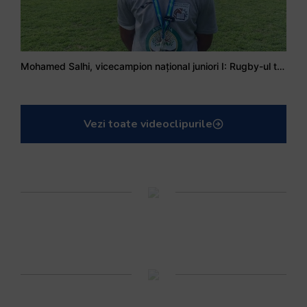
Mohamed Salhi, vicecampion național juniori I: Rugby-ul te învață să accepți și înfrângerile
Vezi toate videoclipurile