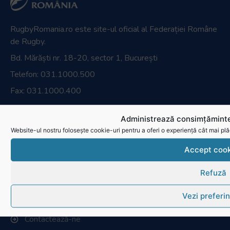
RugbyRomania.ro
este site-ul oficial al Federației Române
de Rugby.
Bd. Mărăști nr. 18-20, sector 1, București
Telefon:
031.1000.500
Fax: 031.1000.400
Administrează consimțăminte
© Toate drepturile sunt rezervate.
Website-ul nostru folosește cookie-uri pentru a oferi o experiență cât mai plă
Website realizat și întreținut de
SINGA
Accept cook
Navighează în website
Refuză
Ultimele știri
Vezi preferin
Transmisii live și reluări
Contactează-ne