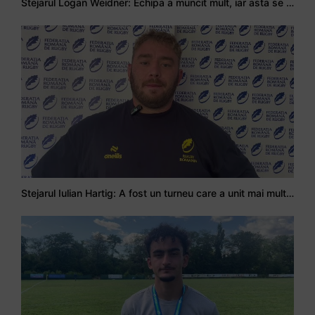
Stejarul Logan Weidner: Echipa a muncit mult, iar asta se va vedea în meciurile de la Nations Cup
Stejarul Iulian Hartig: A fost un turneu care a unit mai mult echipa