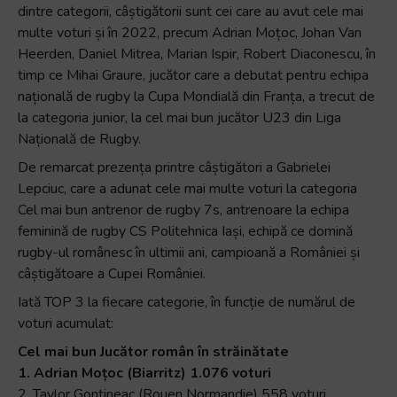
dintre categorii, câștigătorii sunt cei care au avut cele mai
multe voturi și în 2022, precum Adrian Moțoc, Johan Van
Heerden, Daniel Mitrea, Marian Ispir, Robert Diaconescu, în
timp ce Mihai Graure, jucător care a debutat pentru echipa
națională de rugby la Cupa Mondială din Franța, a trecut de
la categoria junior, la cel mai bun jucător U23 din Liga
Națională de Rugby.
De remarcat prezența printre câștigători a Gabrielei
Lepciuc, care a adunat cele mai multe voturi la categoria
Cel mai bun antrenor de rugby 7s, antrenoare la echipa
feminină de rugby CS Politehnica Iași, echipă ce domină
rugby-ul românesc în ultimii ani, campioană a României și
câștigătoare a Cupei României.
Iată TOP 3 la fiecare categorie, în funcție de numărul de
voturi acumulat:
Cel mai bun Jucător român în străinătate
1. Adrian Moțoc (Biarritz) 1.076 voturi
2. Taylor Gontineac (Rouen Normandie) 558 voturi