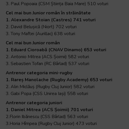
3. Paul Popoaia (CSM Știința Baia Mare) 510 voturi
Cel mai bun Junior român în străinătate
1. Alexandre Stoian (Castres) 741 voturi
2. David Belușică (Niort) 702 voturi
3. Tony Maftei (Aurillac) 638 voturi
Cel mai bun Junior român
1. Eduard Cioroabă (CNAV Dinamo) 653 voturi
2. Antonio Mitrea (ACS Șoimii) 582 voturi
3. Sebastien Tofan (RC Bârlad) 537 voturi
Antrenor categoria mini-rugby
1. Rareș Manolache (Rugby Academy) 653 voturi
2. Alin Miclăuș (Rugby Cluj Junior) 582 voturi
3. Gabi Popa (CSS Unirea Iași) 558 voturi
Antrenor categoria juniori
1. Daniel Mitrea (ACS Șoimii) 701 voturi
2.Florin Ibănescu (CSS Bârlad) 563 voturi
3.Horia Hîmpea (Rugby Cluj Junior) 473 voturi