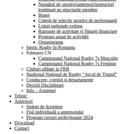
Numărul de sportivi/antrenori/instructori
legitimați pe structurile membre
Buget
Criterii de selecție sportivi de performanță
Loturi naționale extinse
Rapoarte de activitate și Situații financiare
Program anual de activități
Organigrama
Istoric Rugby în Romania
Palmares CN
Campionatul Național Rugby 7s Masculin
Campionatul Național Rugby 7s Feminin
Cluburi afiliate la FRR
Stadionul Național de Rugby “Arcul de Triumf”
Conducere, comisii și departamente
Decizii Disciplinare
Info – Anunțuri
Tehnic
Antrenori
Sistem de licențiere
Fișă individuală a antrenorului
Program cursuri perfecționare 2024
Download
Contact