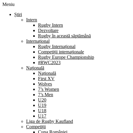
Meniu
Știri
Intern
Rugby Intern
Dezvoltare
Rugby în această săptămână
Internațional
Rugby Internațional
Competiții internaționale
Rugby Europe Championship
#RWC2023
Națională
Națională
First XV
Wolves
7’s Women
7’s Men
U20
U19
U18
U17
Liga de Rugby Kaufland
Competiții
Cupa României