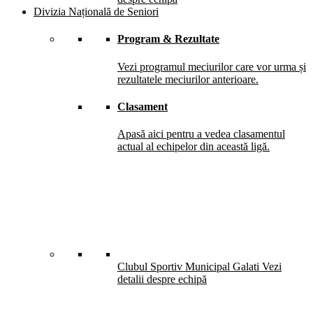
Divizia Națională de Seniori
Program & Rezultate
Vezi programul meciurilor care vor urma și
rezultatele meciurilor anterioare.
Clasament
Apasă aici pentru a vedea clasamentul
actual al echipelor din această ligă.
Clubul Sportiv Municipal Galati
Vezi
detalii despre echipă