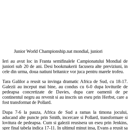
Junior World Championship.nat mondial, juniori
Ieri au avut loc in Franta semifinalele Campionatului Mondial de
juniori sub 20 de ani. Desi bookmakerii facusera alte previziuni, in
cele din urma, doua natiuni britanice vor juca pentru marele trofeu.
Tara Galilor a reusit sa invinga dramatic Africa de Sud, cu 18-17.
Galezii au inceput mai bine, au condus cu 6-0 dupa loviturile de
pedeapsa concretizate de Davies, dupa care oamenii de pe
continentul negru au revenit si au inscris un eseu prin Herbst, care a
fost transformat de Pollard.
Dupa 7-6 la pauza, Africa de Sud a ramas la timona jocului,
aducand alte puncte prin Smith, incercare si Pollard, transformare si
lovitura de pedeapsa. Cum si galezii reusisera un eseu prin Jenkins,
spre final tabela indica 17-11. In ultimul minut insa, Evans a reusit sa