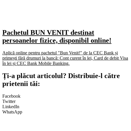
Pachetul BUN VENIT destinat
persoanelor fizice, disponibil online!
Aplică online pentru pachetul "Bun Venit!" de la CEC Bank și
primești fără drumuri la bancă: Cont curent în lei, Card de debit Visa
în lei și CEC Bank Mobile Banking.​
Ți-a plăcut articolul? Distribuie-l către
prietenii tăi:
Facebook
Twitter
LinkedIn
WhatsApp