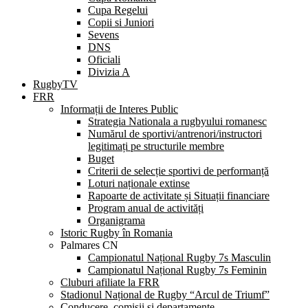
Cupa Regelui
Copii si Juniori
Sevens
DNS
Oficiali
Divizia A
RugbyTV
FRR
Informații de Interes Public
Strategia Nationala a rugbyului romanesc
Numărul de sportivi/antrenori/instructori
legitimați pe structurile membre
Buget
Criterii de selecție sportivi de performanță
Loturi naționale extinse
Rapoarte de activitate și Situații financiare
Program anual de activități
Organigrama
Istoric Rugby în Romania
Palmares CN
Campionatul Național Rugby 7s Masculin
Campionatul Național Rugby 7s Feminin
Cluburi afiliate la FRR
Stadionul Național de Rugby “Arcul de Triumf”
Conducere, comisii și departamente