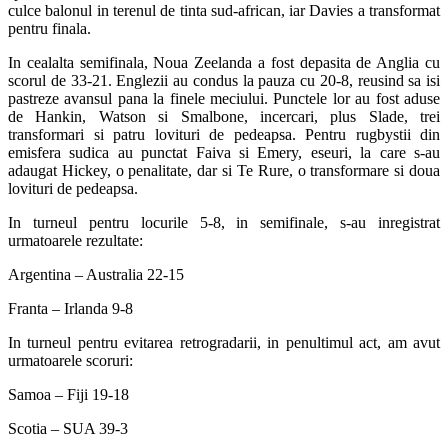
culce balonul in terenul de tinta sud-african, iar Davies a transformat
pentru finala.
In cealalta semifinala, Noua Zeelanda a fost depasita de Anglia cu
scorul de 33-21. Englezii au condus la pauza cu 20-8, reusind sa isi
pastreze avansul pana la finele meciului. Punctele lor au fost aduse
de Hankin, Watson si Smalbone, incercari, plus Slade, trei
transformari si patru lovituri de pedeapsa. Pentru rugbystii din
emisfera sudica au punctat Faiva si Emery, eseuri, la care s-au
adaugat Hickey, o penalitate, dar si Te Rure, o transformare si doua
lovituri de pedeapsa.
In turneul pentru locurile 5-8, in semifinale, s-au inregistrat
urmatoarele rezultate:
Argentina – Australia 22-15
Franta – Irlanda 9-8
In turneul pentru evitarea retrogradarii, in penultimul act, am avut
urmatoarele scoruri:
Samoa – Fiji 19-18
Scotia – SUA 39-3