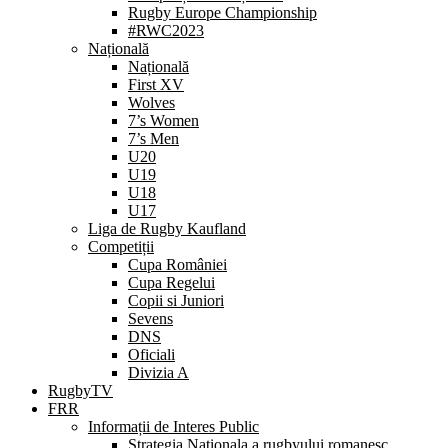
Rugby Europe Championship
#RWC2023
Națională
Națională
First XV
Wolves
7’s Women
7’s Men
U20
U19
U18
U17
Liga de Rugby Kaufland
Competiții
Cupa României
Cupa Regelui
Copii si Juniori
Sevens
DNS
Oficiali
Divizia A
RugbyTV
FRR
Informații de Interes Public
Strategia Nationala a rugbyului romanesc