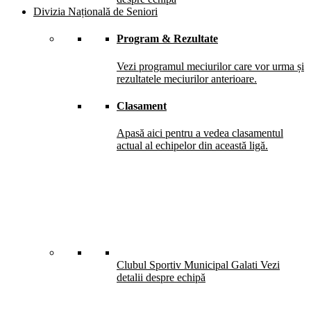
Divizia Națională de Seniori
Program & Rezultate
Vezi programul meciurilor care vor urma și
rezultatele meciurilor anterioare.
Clasament
Apasă aici pentru a vedea clasamentul
actual al echipelor din această ligă.
Clubul Sportiv Municipal Galati
Vezi
detalii despre echipă