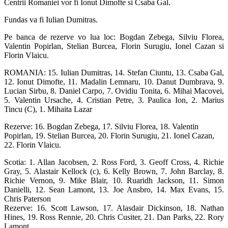
Centrii Romaniei vor fi Ionut Dimofte si Csaba Gal.
Fundas va fi Iulian Dumitras.
Pe banca de rezerve vo lua loc: Bogdan Zebega, Silviu Florea,
Valentin Popirlan, Stelian Burcea, Florin Surugiu, Ionel Cazan si
Florin Vlaicu.
ROMANIA: 15. Iulian Dumitras, 14. Stefan Ciuntu, 13. Csaba Gal,
12. Ionut Dimofte, 11. Madalin Lemnaru, 10. Danut Dumbrava, 9.
Lucian Sirbu, 8. Daniel Carpo, 7. Ovidiu Tonita, 6. Mihai Macovei,
5. Valentin Ursache, 4. Cristian Petre, 3. Paulica Ion, 2. Marius
Tincu (C), 1. Mihaita Lazar
Rezerve: 16. Bogdan Zebega, 17. Silviu Florea, 18. Valentin
Popirlan, 19. Stelian Burcea, 20. Florin Surugiu, 21. Ionel Cazan,
22. Florin Vlaicu.
Scotia: 1. Allan Jacobsen, 2. Ross Ford, 3. Geoff Cross, 4. Richie
Gray, 5. Alastair Kellock (c), 6. Kelly Brown, 7. John Barclay, 8.
Richie Vernon, 9. Mike Blair, 10. Ruaridh Jackson, 11. Simon
Danielli, 12. Sean Lamont, 13. Joe Ansbro, 14. Max Evans, 15.
Chris Paterson
Rezerve: 16. Scott Lawson, 17. Alasdair Dickinson, 18. Nathan
Hines, 19. Ross Rennie, 20. Chris Cusiter, 21. Dan Parks, 22. Rory
Lamont