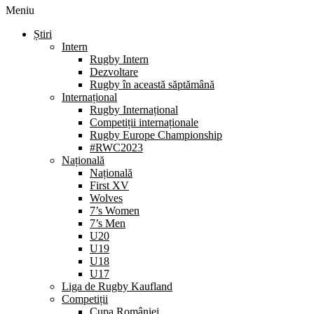
Meniu
Știri
Intern
Rugby Intern
Dezvoltare
Rugby în această săptămână
Internațional
Rugby Internațional
Competiții internaționale
Rugby Europe Championship
#RWC2023
Națională
Națională
First XV
Wolves
7’s Women
7’s Men
U20
U19
U18
U17
Liga de Rugby Kaufland
Competiții
Cupa României