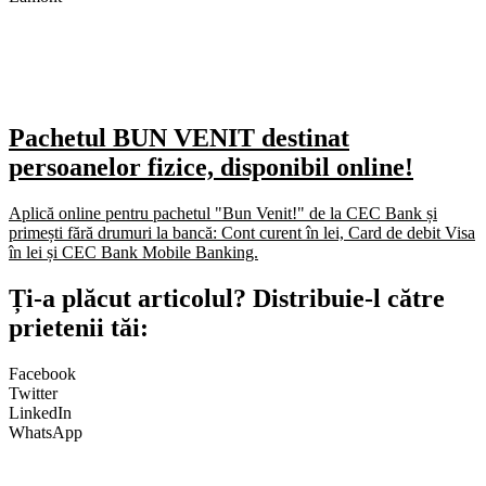
Pachetul BUN VENIT destinat
persoanelor fizice, disponibil online!
Aplică online pentru pachetul "Bun Venit!" de la CEC Bank și
primești fără drumuri la bancă: Cont curent în lei, Card de debit Visa
în lei și CEC Bank Mobile Banking.​
Ți-a plăcut articolul? Distribuie-l către
prietenii tăi:
Facebook
Twitter
LinkedIn
WhatsApp