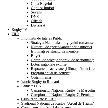
Cupa Regelui
Copii si Juniori
Sevens
DNS
Oficiali
Divizia A
RugbyTV
FRR
Informații de Interes Public
Strategia Nationala a rugbyului romanesc
Numărul de sportivi/antrenori/instructori
legitimați pe structurile membre
Buget
Criterii de selecție sportivi de performanță
Loturi naționale extinse
Rapoarte de activitate și Situații financiare
Program anual de activități
Organigrama
Istoric Rugby în Romania
Palmares CN
Campionatul Național Rugby 7s Masculin
Campionatul Național Rugby 7s Feminin
Cluburi afiliate la FRR
Stadionul Național de Rugby “Arcul de Triumf”
Conducere, comisii și departamente