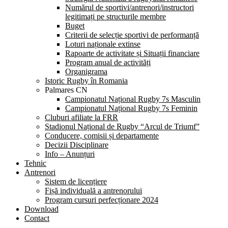
Numărul de sportivi/antrenori/instructori
legitimați pe structurile membre
Buget
Criterii de selecție sportivi de performanță
Loturi naționale extinse
Rapoarte de activitate și Situații financiare
Program anual de activități
Organigrama
Istoric Rugby în Romania
Palmares CN
Campionatul Național Rugby 7s Masculin
Campionatul Național Rugby 7s Feminin
Cluburi afiliate la FRR
Stadionul Național de Rugby “Arcul de Triumf”
Conducere, comisii și departamente
Decizii Disciplinare
Info – Anunțuri
Tehnic
Antrenori
Sistem de licențiere
Fișă individuală a antrenorului
Program cursuri perfecționare 2024
Download
Contact