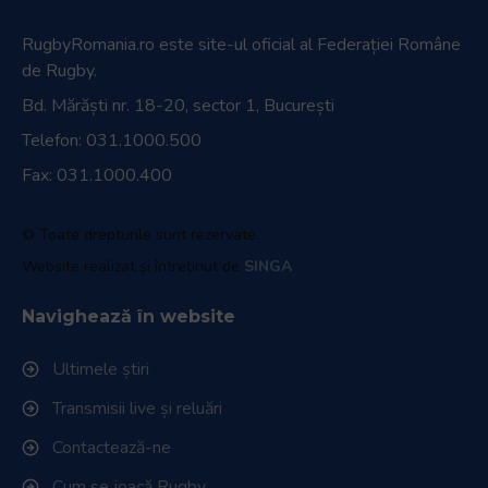
RugbyRomania.ro
este site-ul oficial al Federației Române
de Rugby.
Bd. Mărăști nr. 18-20, sector 1, București
Telefon:
031.1000.500
Fax: 031.1000.400
© Toate drepturile sunt rezervate.
Website realizat și întreținut de
SINGA
Navighează în website
Ultimele știri
Transmisii live și reluări
Contactează-ne
Cum se joacă Rugby