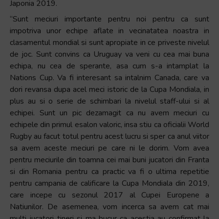
Japonia 2019.
“Sunt meciuri importante pentru noi pentru ca sunt
impotriva unor echipe aflate in vecinatatea noastra in
clasamentul mondial si sunt apropiate in ce priveste nivelul
de joc. Sunt convins ca Uruguay va veni cu cea mai buna
echipa, nu cea de sperante, asa cum s-a intamplat la
Nations Cup. Va fi interesant sa intalnim Canada, care va
dori revansa dupa acel meci istoric de la Cupa Mondiala, in
plus au si o serie de schimbari la nivelul staff-ului si al
echipei. Sunt un pic dezamagit ca nu avem meciuri cu
echipele din primul esalon valoric, insa stiu ca oficialii World
Rugby au facut totul pentru acest lucru si sper ca anul viitor
sa avem aceste meciuri pe care ni le dorim. Vom avea
pentru meciurile din toamna cei mai buni jucatori din Franta
si din Romania pentru ca practic va fi o ultima repetitie
pentru campania de calificare la Cupa Mondiala din 2019,
care incepe cu sezonul 2017 al Cupei Europene a
Natiunilor. De asemenea, vom incerca sa avem cat mai
multi jucatori tineri si ma bucur ca acestia au confirmat la