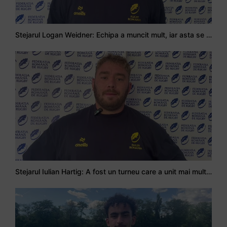
Stejarul Logan Weidner: Echipa a muncit mult, iar asta se va vedea în meciurile de la Nations Cup
Stejarul Iulian Hartig: A fost un turneu care a unit mai mult echipa