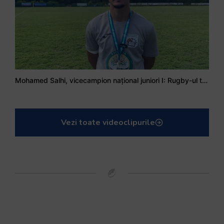
Mohamed Salhi, vicecampion național juniori I: Rugby-ul te învață să accepți și înfrângerile
Vezi toate videoclipurile