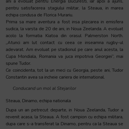
ani a evoluat pentru Energia Bucuresti, iar apoi a ajuns,
pentru satisfacerea stagiului militar, la Steaua, in marea
echipa condusa de Florica Murariu.
Prima sa mare aventura a fost insa plecarea in emisfera
sudica, la varsta de 20 de ani, in Noua Zeelanda. A evoluat
acolo la formatia Kiatoa din orasul Palmerston North.
„Atunci am lut contact cu ceea ce inseamna rugby-ul
adevarat. Am evoluat pe stadionul pe care anul acesta, la
Cupa Mondiala, Romania va juca impotriva Georgiei”, mai
spune Tudor.
Ce coincidenta, tot la un meci cu Georgia, peste ani, Tudor
Constantin avea sa incheie cariera de international.
Conducand un mol al Stejarilor
Steaua, Dinamo, echipa nationala
Dupa un an petrecut departe, in Noua Zeelanda, Tudor a
revenit acasa, la Steaua. A fost campion cu echipa militara,
dupa care s-a transferat la Dinamo, pentru ca la Steaua se