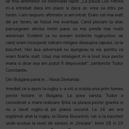
iar firul amintirilor se reinnoada rapid: „La pauza Coli Mitrea
m-a intrebat daca imi place si daca as vrea sa intru pe
teren. I-am raspuns afirmativ si am intrat. Eram cel mai inalt
de pe teren, iar fizicul ma avantaja. Cand plecam la atac
parcurgeam destui metri pana sa ma prinda mai multi
adversari. Evident ca nu aveam instincte rugbystice, iar
cand eram inconjurat ridicam mingea deasupra capului, ca la
baschet. Nici asa adversarii nu ajungeau la ea, pentru ca
eram foarte inalt. Unul mai inteligent m-a lovit insa peste
mana si doar asa am putut fi deposedat”, zambeste Tudor
Constantin.
Din Bulgaria pana in… Noua Zeelanda
Imediat ce a ajuns la rugby s-a ivit si ocazia unui prim turneu
peste hotare, in Bulgaria. La acea varsta, Tudor a
considerat o mare realizare fptul ca pleaca peste granita si
nu a lasat rugby-ul pe planul secund. La 16 ani era
legitimat atat la rugby, la Gloria Bucuresti, cat si la baschet
unde evolua la nivel de seniori, in „Onoare”. Intre 18 si 19