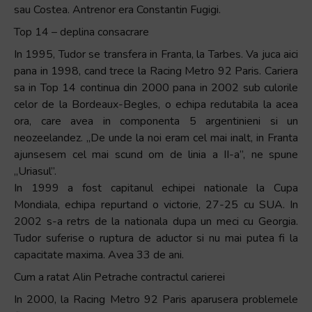
sau Costea. Antrenor era Constantin Fugigi.
Top 14 – deplina consacrare
In 1995, Tudor se transfera in Franta, la Tarbes. Va juca aici
pana in 1998, cand trece la Racing Metro 92 Paris. Cariera
sa in Top 14 continua din 2000 pana in 2002 sub culorile
celor de la Bordeaux-Begles, o echipa redutabila la acea
ora, care avea in componenta 5 argentinieni si un
neozeelandez. „De unde la noi eram cel mai inalt, in Franta
ajunsesem cel mai scund om de linia a II-a”, ne spune
„Uriasul”.
In 1999 a fost capitanul echipei nationale la Cupa
Mondiala, echipa repurtand o victorie, 27-25 cu SUA. In
2002 s-a retrs de la nationala dupa un meci cu Georgia.
Tudor suferise o ruptura de aductor si nu mai putea fi la
capacitate maxima. Avea 33 de ani.
Cum a ratat Alin Petrache contractul carierei
In 2000, la Racing Metro 92 Paris aparusera problemele