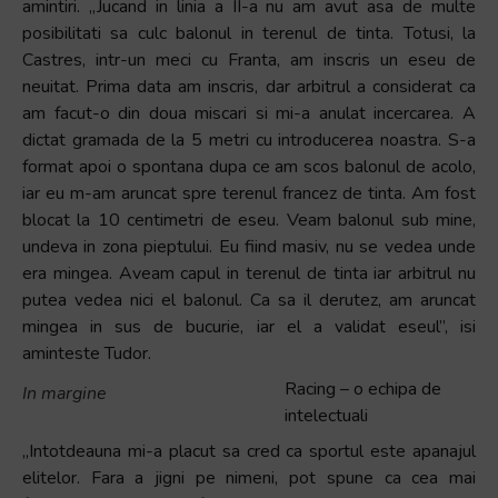
amintiri. „Jucand in linia a II-a nu am avut asa de multe
posibilitati sa culc balonul in terenul de tinta. Totusi, la
Castres, intr-un meci cu Franta, am inscris un eseu de
neuitat. Prima data am inscris, dar arbitrul a considerat ca
am facut-o din doua miscari si mi-a anulat incercarea. A
dictat gramada de la 5 metri cu introducerea noastra. S-a
format apoi o spontana dupa ce am scos balonul de acolo,
iar eu m-am aruncat spre terenul francez de tinta. Am fost
blocat la 10 centimetri de eseu. Veam balonul sub mine,
undeva in zona pieptului. Eu fiind masiv, nu se vedea unde
era mingea. Aveam capul in terenul de tinta iar arbitrul nu
putea vedea nici el balonul. Ca sa il derutez, am aruncat
mingea in sus de bucurie, iar el a validat eseul”, isi
aminteste Tudor.
Racing – o echipa de
In margine
intelectuali
„Intotdeauna mi-a placut sa cred ca sportul este apanajul
elitelor. Fara a jigni pe nimeni, pot spune ca cea mai