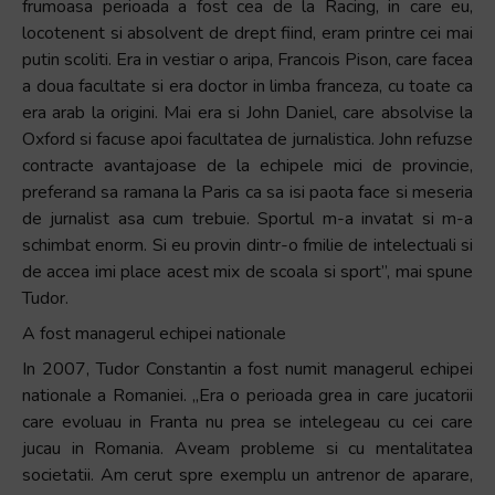
frumoasa perioada a fost cea de la Racing, in care eu,
locotenent si absolvent de drept fiind, eram printre cei mai
putin scoliti. Era in vestiar o aripa, Francois Pison, care facea
a doua facultate si era doctor in limba franceza, cu toate ca
era arab la origini. Mai era si John Daniel, care absolvise la
Oxford si facuse apoi facultatea de jurnalistica. John refuzse
contracte avantajoase de la echipele mici de provincie,
preferand sa ramana la Paris ca sa isi paota face si meseria
de jurnalist asa cum trebuie. Sportul m-a invatat si m-a
schimbat enorm. Si eu provin dintr-o fmilie de intelectuali si
de accea imi place acest mix de scoala si sport”, mai spune
Tudor.
A fost managerul echipei nationale
In 2007, Tudor Constantin a fost numit managerul echipei
nationale a Romaniei. „Era o perioada grea in care jucatorii
care evoluau in Franta nu prea se intelegeau cu cei care
jucau in Romania. Aveam probleme si cu mentalitatea
societatii. Am cerut spre exemplu un antrenor de aparare,