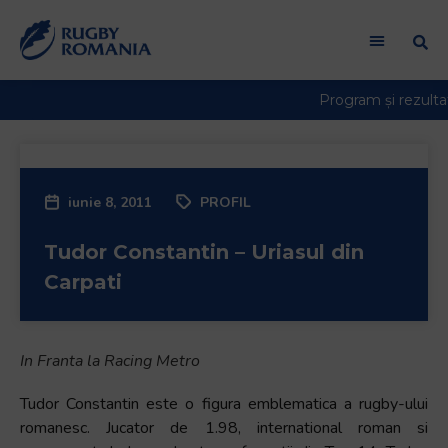
Welcome
to
All
in
One
Accessibility
screen
reader.
iunie 8, 2011
PROFIL
To
start
Tudor Constantin – Uriasul din
the
All
Carpati
in
One
Accessibility
In Franta la Racing Metro
screen
reader,
Tudor Constantin este o figura emblematica a rugby-ului
press
romanesc. Jucator de 1.98, international roman si
"Ctrl