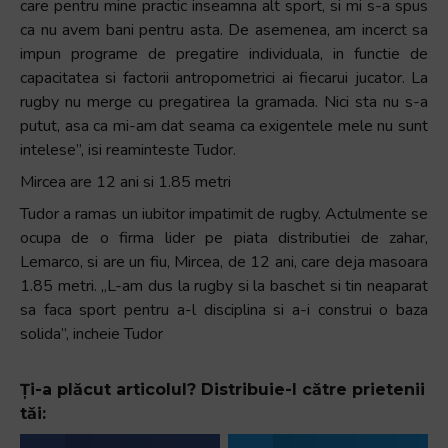
care pentru mine practic inseamna alt sport, si mi s-a spus
ca nu avem bani pentru asta. De asemenea, am incerct sa
impun programe de pregatire individuala, in functie de
capacitatea si factorii antropometrici ai fiecarui jucator. La
rugby nu merge cu pregatirea la gramada. Nici sta nu s-a
putut, asa ca mi-am dat seama ca exigentele mele nu sunt
intelese”, isi reaminteste Tudor.
Mircea are 12 ani si 1.85 metri
Tudor a ramas un iubitor impatimit de rugby. Actulmente se
ocupa de o firma lider pe piata distributiei de zahar,
Lemarco, si are un fiu, Mircea, de 12 ani, care deja masoara
1.85 metri. „L-am dus la rugby si la baschet si tin neaparat
sa faca sport pentru a-l disciplina si a-i construi o baza
solida”, incheie Tudor
Ți-a plăcut articolul? Distribuie-l către prietenii
tăi: