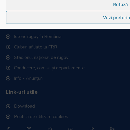
Refuză
Vezi preferin
Link-uri utile
RugbyRomania.ro
este site-ul oficial al Federației Române