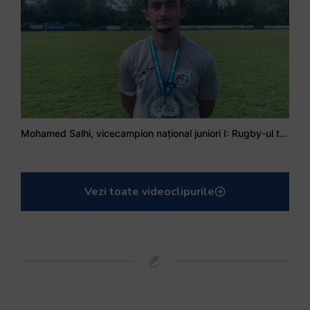
Mohamed Salhi, vicecampion național juniori I: Rugby-ul te învață să accepți și înfrângerile
Vezi toate videoclipurile