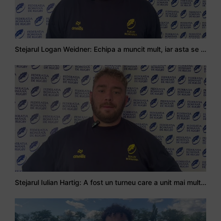
Stejarul Logan Weidner: Echipa a muncit mult, iar asta se va vedea în meciurile de la Nations Cup
Stejarul Iulian Hartig: A fost un turneu care a unit mai mult echipa