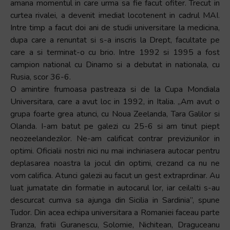
amana momentul in care urma sa fie facut ofiter. Trecut in
curtea rivalei, a devenit imediat locotenent in cadrul MAI.
Intre timp a facut doi ani de studii universitare la medicina,
dupa care a renuntat si s-a inscris la Drept, facultate pe
care a si terminat-o cu brio. Intre 1992 si 1995 a fost
campion national cu Dinamo si a debutat in nationala, cu
Rusia, scor 36-6.
O amintire frumoasa pastreaza si de la Cupa Mondiala
Universitara, care a avut loc in 1992, in Italia. „Am avut o
grupa foarte grea atunci, cu Noua Zeelanda, Tara Galilor si
Olanda. I-am batut pe galezi cu 25-6 si am tinut piept
neozeelandezilor. Ne-am calificat contrar previziunilor in
optimi. Oficialii nostri nici nu mai inchiriasera autocar pentru
deplasarea noastra la jocul din optimi, crezand ca nu ne
vom califica. Atunci galezii au facut un gest extraprdinar. Au
luat jumatate din formatie in autocarul lor, iar ceilalti s-au
descurcat cumva sa ajunga din Sicilia in Sardinia”, spune
Tudor. Din acea echipa universitara a Romaniei faceau parte
Branza, fratii Guranescu, Solomie, Nichitean, Draguceanu