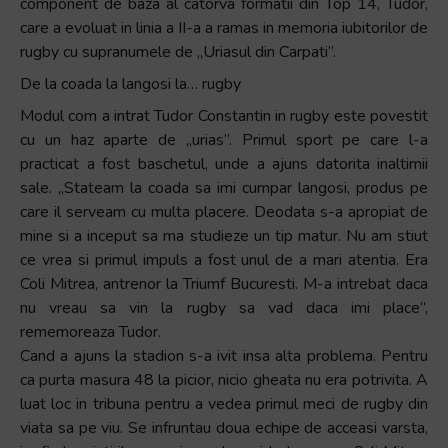
component de baza al catorva formatii din Top 14, Tudor,
+
care a evoluat in linia a II-a a ramas in memoria iubitorilor de
/".
rugby cu supranumele de „Uriasul din Carpati”.
This
De la coada la langosi la… rugby
shortcut
Modul com a intrat Tudor Constantin in rugby este povestit
activates
cu un haz aparte de „urias”. Primul sport pe care l-a
the
practicat a fost baschetul, unde a ajuns datorita inaltimii
screen
sale. „Stateam la coada sa imi cumpar langosi, produs pe
reader
care il serveam cu multa placere. Deodata s-a apropiat de
to
mine si a inceput sa ma studieze un tip matur. Nu am stiut
help
ce vrea si primul impuls a fost unul de a mari atentia. Era
you
Coli Mitrea, antrenor la Triumf Bucuresti. M-a intrebat daca
navigate
nu vreau sa vin la rugby sa vad daca imi place”,
and
rememoreaza Tudor.
interact
Cand a ajuns la stadion s-a ivit insa alta problema. Pentru
with
ca purta masura 48 la picior, nicio gheata nu era potrivita. A
the
luat loc in tribuna pentru a vedea primul meci de rugby din
content.
viata sa pe viu. Se infruntau doua echipe de acceasi varsta,