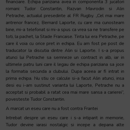
financiare. Echipa pariziana avea in componenta 3 jucatori
romani: Tudor Constantin, Razvan Mavrodin si Alin
Petrache, actualul presedinte al FR Rugby. „Cel mai mare
antrenor francez, Bernard Laporte, cu care ma cunosteam
bine, mi-a telefonat si mi-a spus ca vrea sa ne transfere pe
toti, la pachet, la Stade Francaise. Tinta lui era Petrache, pe
care il voia cu orice pret in echipa. Eu am fost pe post de
traducator la discutia dintre Alin si Laporte. I s-a propus
atunci lui Petrache sa semneze un contract in alb, iar in
ultimele patru luni care il legau de echipa pariziana sa joce
la formatia secunda a clubului. Dupa aceea ar fi intrat in
prima echipa. Nu stiu ce calcule si-a facut Alin atunci, insa
desi eu i-am sustinut varianta lui Laporte, Petrache nu a
acceptat si probabil a ratat cea mai mare sansa a carierei”,
povesteste Tudor Constantin.
A marcat un eseu care nu a fost contra Frantei
Intrebat despre un eseu care i s-a intiparit in memorie,
Tudor devine iarasi nostalgic si incepe a depana alte