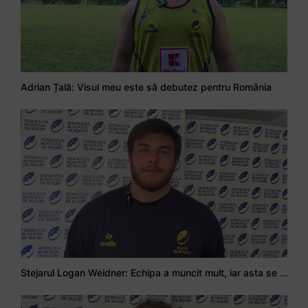
Adrian Țală: Visul meu este să debutez pentru România
Stejarul Logan Weidner: Echipa a muncit mult, iar asta se va vedea în meciurile de la Nations Cup