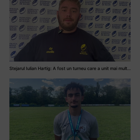
Stejarul Iulian Hartig: A fost un turneu care a unit mai mult echipa