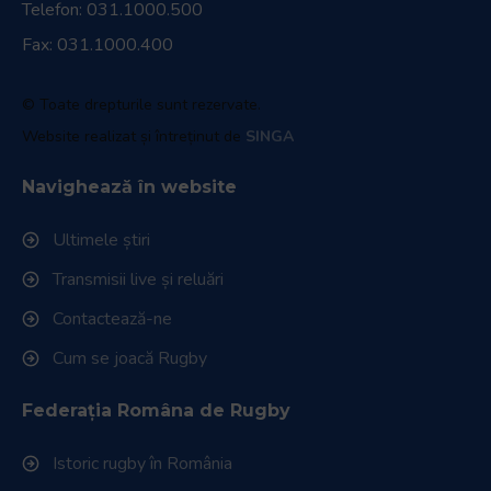
Telefon:
031.1000.500
Fax: 031.1000.400
© Toate drepturile sunt rezervate.
Website realizat și întreținut de
SINGA
Navighează în website
Ultimele știri
Transmisii live și reluări
Contactează-ne
Cum se joacă Rugby
Federația Româna de Rugby
Istoric rugby în România