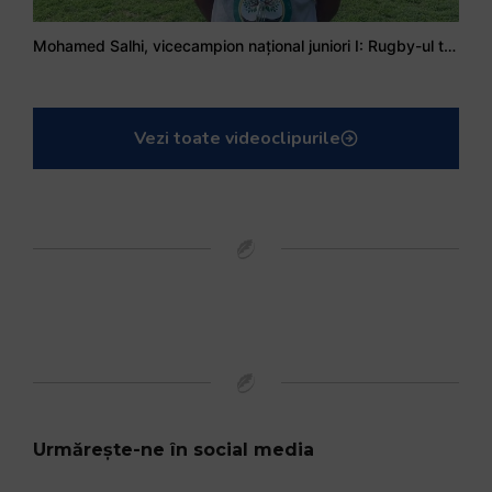
Mohamed Salhi, vicecampion național juniori I: Rugby-ul te învață să accepți și înfrângerile
Vezi toate videoclipurile
Urmărește-ne în social media