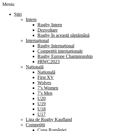
Meniu
Știri
Intern
Rugby Intern
Dezvoltare
Rugby în această săptămână
Internațional
Rugby Internațional
Competiții internaționale
Rugby Europe Championship
#RWC2023
Națională
Națională
First XV
Wolves
7’s Women
7’s Men
U20
U19
U18
U17
Liga de Rugby Kaufland
Competiții
Cupa României