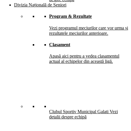
Divizia Națională de Seniori
Program & Rezultate
Vezi programul meciurilor care vor urma și
rezultatele meciurilor anterioare.
Clasament
Apasă aici pentru a vedea clasamentul
actual al echipelor din această ligă.
Clubul Sportiv Municipal Galati
Vezi
detalii despre echipă