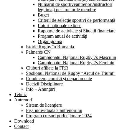
Numărul de sportivi/antrenori/instructori
legitimați pe structurile membre
Buget
Criterii de selecție sportivi de performanță
Loturi naționale extinse
Rapoarte de activitate și Situații financiare
Program anual de activități
Organigrama
Istoric Rugby în Romania
Palmares CN
Campionatul Național Rugby 7s Masculin
Campionatul Național Rugby 7s Feminin
Cluburi afiliate la FRR
Stadionul Național de Rugby “Arcul de Triumf”
Conducere, comisii și departamente
Decizii Disciplinare
Info – Anunțuri
Tehnic
Antrenori
Sistem de licențiere
Fișă individuală a antrenorului
Program cursuri perfecționare 2024
Download
Contact