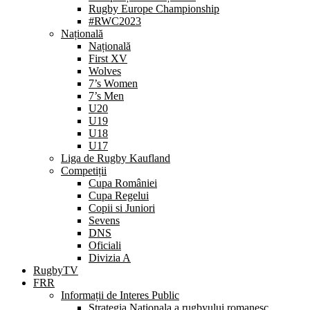
Rugby Europe Championship
#RWC2023
Națională
Națională
First XV
Wolves
7’s Women
7’s Men
U20
U19
U18
U17
Liga de Rugby Kaufland
Competiții
Cupa României
Cupa Regelui
Copii si Juniori
Sevens
DNS
Oficiali
Divizia A
RugbyTV
FRR
Informații de Interes Public
Strategia Nationala a rugbyului romanesc