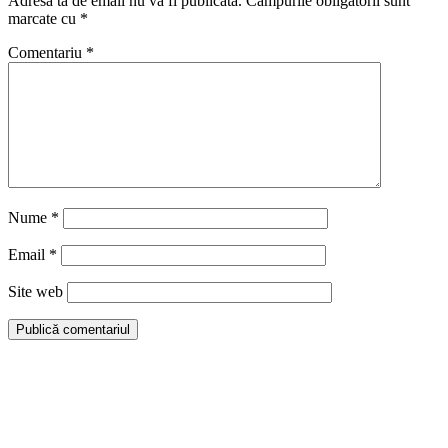
Adresa ta de email nu va fi publicată.
Câmpurile obligatorii sunt
marcate cu
*
Comentariu
*
Nume
*
Email
*
Site web