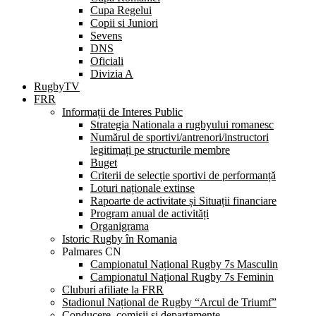
Cupa Regelui
Copii si Juniori
Sevens
DNS
Oficiali
Divizia A
RugbyTV
FRR
Informații de Interes Public
Strategia Nationala a rugbyului romanesc
Numărul de sportivi/antrenori/instructori
legitimați pe structurile membre
Buget
Criterii de selecție sportivi de performanță
Loturi naționale extinse
Rapoarte de activitate și Situații financiare
Program anual de activități
Organigrama
Istoric Rugby în Romania
Palmares CN
Campionatul Național Rugby 7s Masculin
Campionatul Național Rugby 7s Feminin
Cluburi afiliate la FRR
Stadionul Național de Rugby “Arcul de Triumf”
Conducere, comisii și departamente