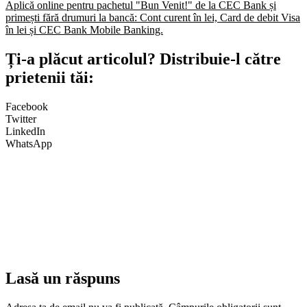
Aplică online pentru pachetul "Bun Venit!" de la CEC Bank și
primești fără drumuri la bancă: Cont curent în lei, Card de debit Visa
în lei și CEC Bank Mobile Banking.​
Ți-a plăcut articolul? Distribuie-l către
prietenii tăi:
Facebook
Twitter
LinkedIn
WhatsApp
Lasă un răspuns