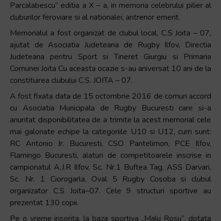
Parcalabescu” editia a X – a, in memoria celebrului pilier al
cluburilor feroviare si al nationalei, antrenor emerit.
Memorialul a fost organizat de clubul local, C.S Joita – 07,
ajutat de Asociatia Judeteana de Rugby Ilfov, Directia
Judeteana pentru Sport si Tineret Giurgiu si Primaria
Comunei Joita Cu aceasta ocazie s-au aniversat 10 ani de la
constituirea clubului C.S. JOITA – 07.
A fost fixata data de 15 octombrie 2016 de comun accord
cu Asociatia Municipala de Rugby Bucuresti care si-a
anuntat disponibilitatea de a trimite la acest memorial cele
mai galonate echipe la categoriile U10 si U12, cum sunt:
RC Antonio Jr. Bucuresti, CSO Pantelimon, PCE Ilfov,
Flamingo Bucuresti, alaturi de competitoarele inscrise in
campionatul A.J.R Ilfov, Sc. Nr.1 Buftea Tag, ASS Darvari,
Sc. Nr. 1 Ciorogarla, Oval 5 Rugby Cosoba si clubul
organizator C.S Joita–07. Cele 9 structuri sportive au
prezentat 130 copii.
Pe o vreme insorita, la baza sportiva ,,Malu Rosu”, dotata