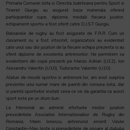
Primaria Comunei Joita si Directia Judeteana pentru Sport si
Tineret Giurgiu au asigurat baza materiala oferind
participantilor cupe, diplome, medalii fiecarui jucator,
echipament sportiv a fost oferit catre D.J.S.T Giurgiu.
Baloanele de rugby au fost asigurate de F.R.R. Cum un
clasament nu a fost intocmit, organizatorii au evidentiat
cate unul sau doi jucatori de la fiecare echipa prezenta si au
oferit diplome de excelenta antrenorilor. Ne permitem sa
evidentiem din copiii prezenti pe Manzu Adrian (U12), Ion
Alexandru Valentin (U10), Tudorache Valentin (U10).
Alaturi de micutii sportivi si antrenorii lor, am avut surpriza
prezentei unui numar mare de parinti din comuna Joita, dar
si parintii sportivilor invitati ceea ce ne da garantia ca acest
sport este pe un drum bun.
La Memorial au admirat eforturile micilor jucatori
presedintele Asociatiei Internationalilor de Rugby din
Romania, Marin Ionescu, antrenorul emerit Vasile
Constantin–Mao (este si presedintele de onoare al clubului