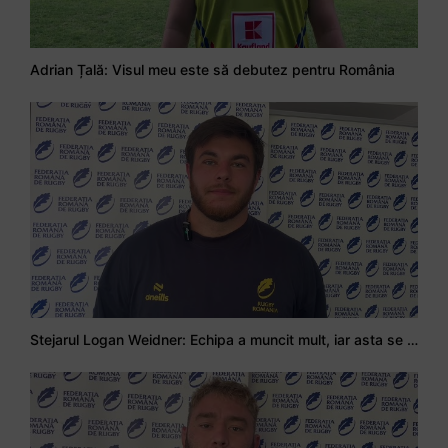
Adrian Țală: Visul meu este să debutez pentru România
Stejarul Logan Weidner: Echipa a muncit mult, iar asta se va vedea în meciurile de la Nations Cup