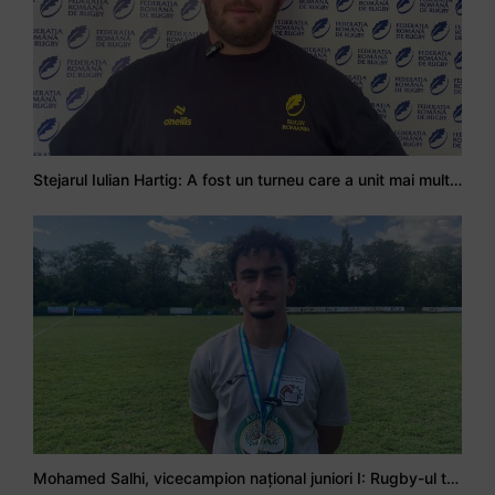
Stejarul Iulian Hartig: A fost un turneu care a unit mai mult echipa
Mohamed Salhi, vicecampion național juniori I: Rugby-ul te învață să accepți și înfrângerile