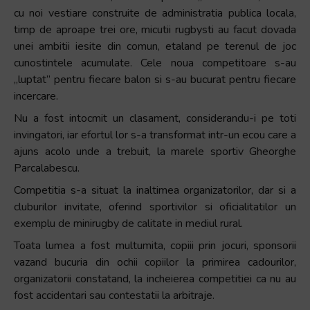
cu noi vestiare construite de administratia publica locala,
timp de aproape trei ore, micutii rugbysti au facut dovada
unei ambitii iesite din comun, etaland pe terenul de joc
cunostintele acumulate. Cele noua competitoare s-au
,,luptat” pentru fiecare balon si s-au bucurat pentru fiecare
incercare.
Nu a fost intocmit un clasament, considerandu-i pe toti
invingatori, iar efortul lor s-a transformat intr-un ecou care a
ajuns acolo unde a trebuit, la marele sportiv Gheorghe
Parcalabescu.
Competitia s-a situat la inaltimea organizatorilor, dar si a
cluburilor invitate, oferind sportivilor si oficialitatilor un
exemplu de minirugby de calitate in mediul rural.
Toata lumea a fost multumita, copiii prin jocuri, sponsorii
vazand bucuria din ochii copiilor la primirea cadourilor,
organizatorii constatand, la incheierea competitiei ca nu au
fost accidentari sau contestatii la arbitraje.