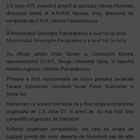
C.S Joita–07), maestrul emerit al sportului Mircea Muntean,
directorul tehnic al A.M.R.B. Nicolae Sisiu, directorul de
competitii din F.R.R., Mircea Paraschivescu.
Memorialul Gheorghe Parcalabescu a avut loc la Joita.
Au oficiat arbitrii Doru Gordin si Constantin Bonea,
reprezentantul D.J.S.T., Giurgiu Hroniade Silviu, si nepotul
marelui rugbyst, Valentin Parcalabescu.
Primaria a fost reprezentata de insusi primarul localitatii
Tanase Constantin, consilierii locali Petre Tudorache si
Ionica Ion.
Remarcam ca aceast memorial nu a fost singura competitie
organizata de C.S. Joita–07, in acest an. Au mai fost cinci
competitii organizate de Sarbatori.
Sufletul organizarii competitiilor, cel care se ocupa de
rugbyul juvenil din zona, departe de Bucuresti sau de alte