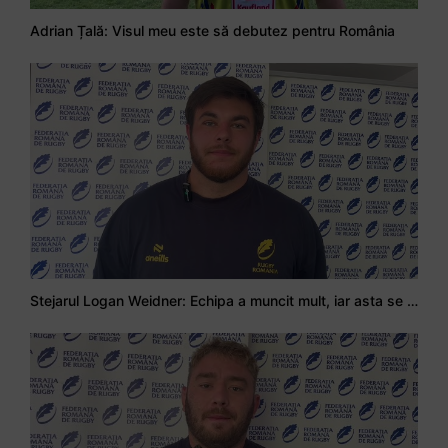
Adrian Țală: Visul meu este să debutez pentru România
Stejarul Logan Weidner: Echipa a muncit mult, iar asta se va vedea în meciurile de la Nations Cup