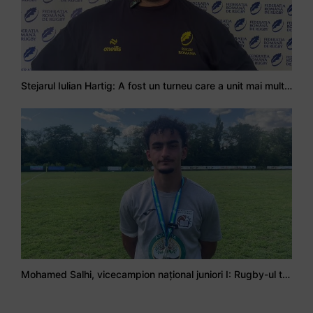
Stejarul Iulian Hartig: A fost un turneu care a unit mai mult echipa
Mohamed Salhi, vicecampion național juniori I: Rugby-ul te învață să accepți și înfrângerile