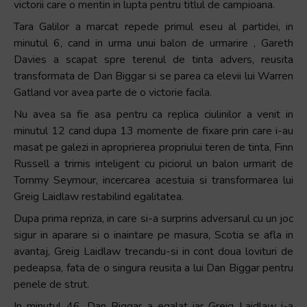
victorii care o mentin in lupta pentru titlul de campioana.
Tara Galilor a marcat repede primul eseu al partidei, in
minutul 6, cand in urma unui balon de urmarire , Gareth
Davies a scapat spre terenul de tinta advers, reusita
transformata de Dan Biggar si se parea ca elevii lui Warren
Gatland vor avea parte de o victorie facila.
Nu avea sa fie asa pentru ca replica ciulinilor a venit in
minutul 12 cand dupa 13 momente de fixare prin care i-au
masat pe galezi in aproprierea propriului teren de tinta, Finn
Russell a trimis inteligent cu piciorul un balon urmarit de
Tommy Seymour, incercarea acestuia si transformarea lui
Greig Laidlaw restabilind egalitatea.
Dupa prima repriza, in care si-a surprins adversarul cu un joc
sigur in aparare si o inaintare pe masura, Scotia se afla in
avantaj, Greig Laidlaw trecandu-si in cont doua lovituri de
pedeapsa, fata de o singura reusita a lui Dan Biggar pentru
penele de strut.
In minutul 46, Dan Biggar a egalat iar Greig Laidlaw i-a