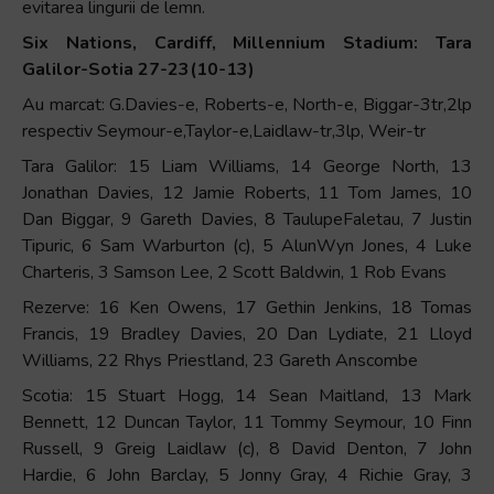
evitarea lingurii de lemn.
Six Nations, Cardiff, Millennium Stadium: Tara
Galilor-Sotia 27-23(10-13)
Au marcat: G.Davies-e, Roberts-e, North-e, Biggar-3tr,2lp
respectiv Seymour-e,Taylor-e,Laidlaw-tr,3lp, Weir-tr
Tara Galilor: 15 Liam Williams, 14 George North, 13
Jonathan Davies, 12 Jamie Roberts, 11 Tom James, 10
Dan Biggar, 9 Gareth Davies, 8 TaulupeFaletau, 7 Justin
Tipuric, 6 Sam Warburton (c), 5 AlunWyn Jones, 4 Luke
Charteris, 3 Samson Lee, 2 Scott Baldwin, 1 Rob Evans
Rezerve: 16 Ken Owens, 17 Gethin Jenkins, 18 Tomas
Francis, 19 Bradley Davies, 20 Dan Lydiate, 21 Lloyd
Williams, 22 Rhys Priestland, 23 Gareth Anscombe
Scotia: 15 Stuart Hogg, 14 Sean Maitland, 13 Mark
Bennett, 12 Duncan Taylor, 11 Tommy Seymour, 10 Finn
Russell, 9 Greig Laidlaw (c), 8 David Denton, 7 John
Hardie, 6 John Barclay, 5 Jonny Gray, 4 Richie Gray, 3