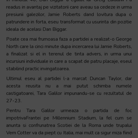
readus in avantaj pe vizitatorii care aveau sa cedeze in urma
presiunii galezilor, Jamie Roberts dand lovitura dupa o
patrundere in forta, eseu transformat cu usurinta din pozitie
ideala de acelasi Dan Biggar.
Poate cea mai frumoasa faza a partidei a realizat-o George
North care la cinci minute dupa incercarea lui Jamie Roberts,
a finalizat si el in terenul de tinta advers, in urma unui
incursiuni individuale in care a scapat de patru placaje, eseul
stabilind practic invingatoarea.
Ultimul eseu al partidei l-a marcat Duncan Taylor, dar
acesta reusita nu a mai putut schimba numele
castigatoarei, Tara Galilor impunandu-se cu rezultatul de
27-23.
Pentru Tara Galilor urmeaza o partida de foc
impotrivaFrantei pe Millennium Stadium, la fel cum se
anunta si confrunatrea Scotiei de la Roma unde trupalui
Vern Cotter va da piept cu Italia, mai mult ca sigur miza fiind