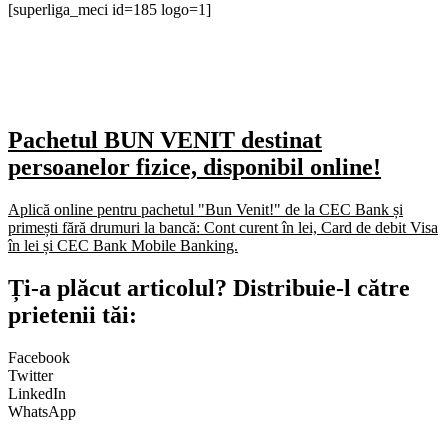
[superliga_meci id=185 logo=1]
Pachetul BUN VENIT destinat
persoanelor fizice, disponibil online!
Aplică online pentru pachetul "Bun Venit!" de la CEC Bank și
primești fără drumuri la bancă: Cont curent în lei, Card de debit Visa
în lei și CEC Bank Mobile Banking.​
Ți-a plăcut articolul? Distribuie-l către
prietenii tăi:
Facebook
Twitter
LinkedIn
WhatsApp