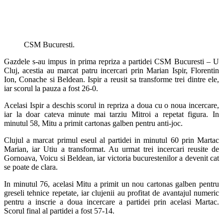
CSM Bucuresti.
Gazdele s-au impus in prima repriza a partidei CSM Bucuresti – U
Cluj, acestia au marcat patru incercari prin Marian Ispir, Florentin
Ion, Conache si Beldean. Ispir a reusit sa transforme trei dintre ele,
iar scorul la pauza a fost 26-0.
Acelasi Ispir a deschis scorul in repriza a doua cu o noua incercare,
iar la doar cateva minute mai tarziu Mitroi a repetat figura. In
minutul 58, Mitu a primit cartonas galben pentru anti-joc.
Clujul a marcat primul eseul al partidei in minutul 60 prin Martac
Marian, iar Utiu a transformat. Au urmat trei incercari reusite de
Gornoava, Voicu si Beldean, iar victoria bucurestenilor a devenit cat
se poate de clara.
In minutul 76, acelasi Mitu a primit un nou cartonas galben pentru
greseli tehnice repetate, iar clujenii au profitat de avantajul numeric
pentru a inscrie a doua incercare a partidei prin acelasi Martac.
Scorul final al partidei a fost 57-14.