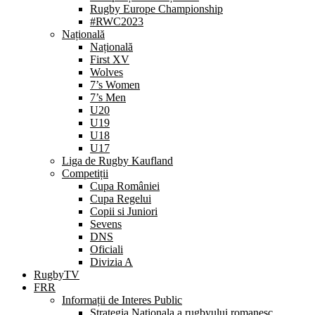
Rugby Europe Championship
#RWC2023
Națională
Națională
First XV
Wolves
7’s Women
7’s Men
U20
U19
U18
U17
Liga de Rugby Kaufland
Competiții
Cupa României
Cupa Regelui
Copii si Juniori
Sevens
DNS
Oficiali
Divizia A
RugbyTV
FRR
Informații de Interes Public
Strategia Nationala a rugbyului romanesc