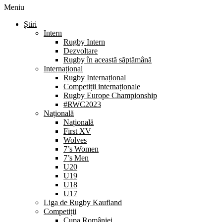
Meniu
Știri
Intern
Rugby Intern
Dezvoltare
Rugby în această săptămână
Internațional
Rugby Internațional
Competiții internaționale
Rugby Europe Championship
#RWC2023
Națională
Națională
First XV
Wolves
7’s Women
7’s Men
U20
U19
U18
U17
Liga de Rugby Kaufland
Competiții
Cupa României