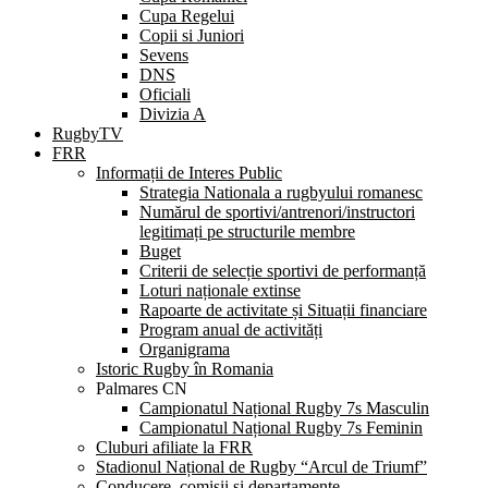
Cupa Regelui
Copii si Juniori
Sevens
DNS
Oficiali
Divizia A
RugbyTV
FRR
Informații de Interes Public
Strategia Nationala a rugbyului romanesc
Numărul de sportivi/antrenori/instructori
legitimați pe structurile membre
Buget
Criterii de selecție sportivi de performanță
Loturi naționale extinse
Rapoarte de activitate și Situații financiare
Program anual de activități
Organigrama
Istoric Rugby în Romania
Palmares CN
Campionatul Național Rugby 7s Masculin
Campionatul Național Rugby 7s Feminin
Cluburi afiliate la FRR
Stadionul Național de Rugby “Arcul de Triumf”
Conducere, comisii și departamente