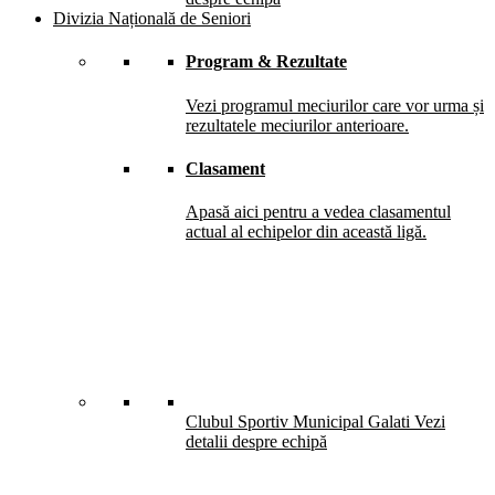
Divizia Națională de Seniori
Program & Rezultate
Vezi programul meciurilor care vor urma și
rezultatele meciurilor anterioare.
Clasament
Apasă aici pentru a vedea clasamentul
actual al echipelor din această ligă.
Clubul Sportiv Municipal Galati
Vezi
detalii despre echipă