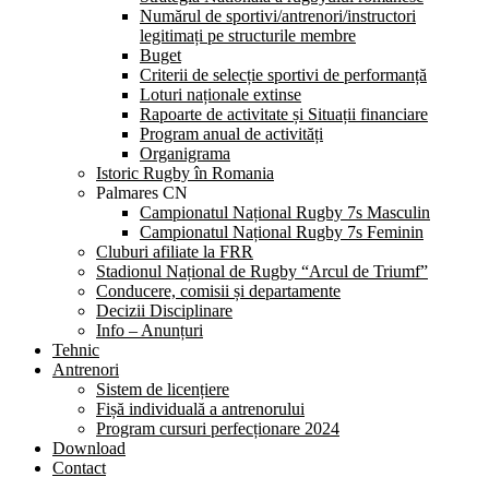
Numărul de sportivi/antrenori/instructori
legitimați pe structurile membre
Buget
Criterii de selecție sportivi de performanță
Loturi naționale extinse
Rapoarte de activitate și Situații financiare
Program anual de activități
Organigrama
Istoric Rugby în Romania
Palmares CN
Campionatul Național Rugby 7s Masculin
Campionatul Național Rugby 7s Feminin
Cluburi afiliate la FRR
Stadionul Național de Rugby “Arcul de Triumf”
Conducere, comisii și departamente
Decizii Disciplinare
Info – Anunțuri
Tehnic
Antrenori
Sistem de licențiere
Fișă individuală a antrenorului
Program cursuri perfecționare 2024
Download
Contact