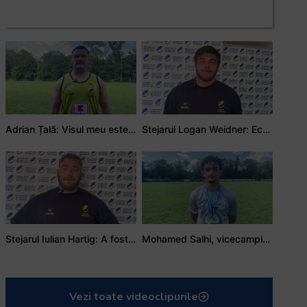
Adrian Țală: Visul meu este să debutez pentru România
Stejarul Logan Weidner: Echipa a muncit mult, iar asta se va vedea în meciurile de la Nations Cup
Stejarul Iulian Hartig: A fost un turneu care a unit mai mult echipa
Mohamed Salhi, vicecampion național juniori I: Rugby-ul te învață să accepți și înfrângerile
Vezi toate videoclipurile