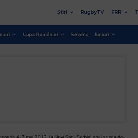
Știri
RugbyTV
FRR
T
niori
Cupa României
Sevens
Juniori
perioada 4-7 mai 2012, la Novi Sad (Serbia) are loc cea de-