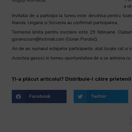
Rugby Romania.
Accessibility,
a ci
apăsați
Invitatia de a participa la tuneu este deschisa pentru toa
„Ctrl
Irlanda, Ungaria si Slovenia au confirmat participarea.
+
Termenul limita pentru inscriere este 29 februarie. Cluburi
/”
goranscrum@hotmail.com (Goran Porobić).
Această
comandă
An de an, numarul echipelor participante, atat locale cat si s
rapidă
Acestea gasesc in turneu oportunitatea de a se antrena cu 
activează
cititorul
de
Ți-a plăcut articolul? Distribuie-l către prietenii 
ecran
pentru
Facebook
Twitter
a
vă
ajuta
să
navigați