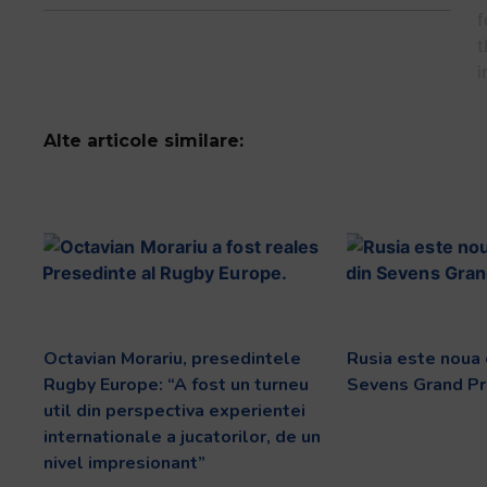
și
să
interacționați
cu
conținutul.
Alte articole similare:
Octavian Morariu, presedintele
Rusia este noua
Rugby Europe: “A fost un turneu
Sevens Grand Pr
util din perspectiva experientei
internationale a jucatorilor, de un
nivel impresionant”