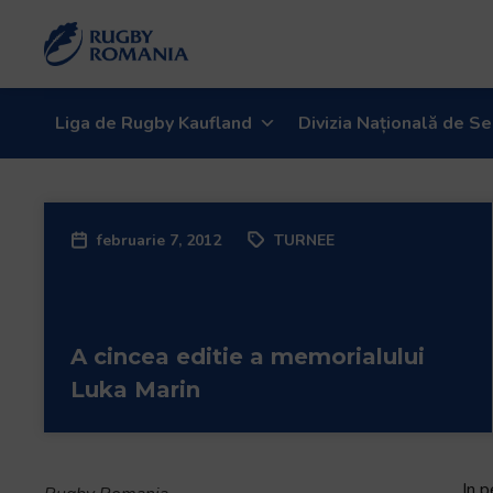
Bun
venit
la
cititorul
de
Liga de Rugby Kaufland
Divizia Națională de Se
ecran
All
in
One
februarie 7, 2012
TURNEE
Accessibility
Pentru
a
porni
A cincea editie a memorialului
cititorul
de
Luka Marin
ecran
All
in
One
In 