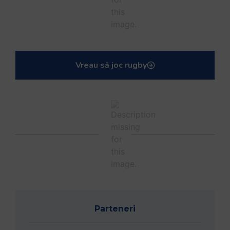
Vreau să joc rugby
Parteneri