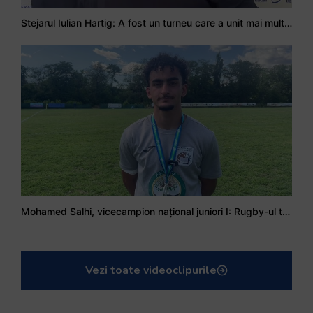
Stejarul Iulian Hartig: A fost un turneu care a unit mai mult echipa
Mohamed Salhi, vicecampion național juniori I: Rugby-ul te învață să accepți și înfrângerile
Vezi toate videoclipurile