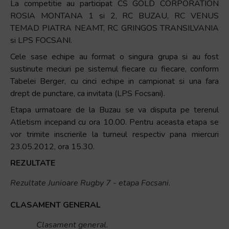
La competitie au participat CS GOLD CORPORATION
+
ROSIA MONTANA 1 si 2, RC BUZAU, RC VENUS
/".
TEMAD PIATRA NEAMT, RC GRINGOS TRANSILVANIA
This
si LPS FOCSANI.
shortcut
Cele sase echipe au format o singura grupa si au fost
activates
sustinute meciuri pe sistemul fiecare cu fiecare, conform
the
Tabelei Berger, cu cinci echipe in campionat si una fara
screen
drept de punctare, ca invitata (LPS Focsani).
reader
to
Etapa urmatoare de la Buzau se va disputa pe terenul
help
Atletism incepand cu ora 10.00. Pentru aceasta etapa se
you
vor trimite inscrierile la turneul respectiv pana miercuri
navigate
23.05.2012, ora 15.30.
and
REZULTATE
interact
with
Rezultate Junioare Rugby 7 - etapa Focsani.
the
CLASAMENT GENERAL
content.
Clasament general.