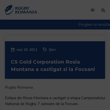
Welcome
to
All
in
One
Accessibility
screen
reader.
mai 20, 2012
Știri
To
start
CS Gold Corporation Rosia
the
All
Montana a castigat si la Focsani
in
One
Accessibility
Rugby Romania.
screen
reader,
Echipa din Rosia Montana a castigat si etapa Campionatului
press
National de Rugby 7 Junioare de la Focsani .
"Ctrl