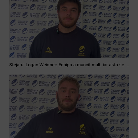
Stejarul Logan Weidner: Echipa a muncit mult, iar asta se va vedea în meciurile de la Nations Cup