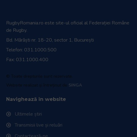
RugbyRomania.ro
este site-ul oficial al Federației Române
de Rugby.
Bd. Mărăști nr. 18-20, sector 1, București
Telefon:
031.1000.500
Fax: 031.1000.400
© Toate drepturile sunt rezervate.
Website realizat și întreținut de
SINGA
Navighează în website
Ultimele știri
Transmisii live și reluări
Contactează-ne