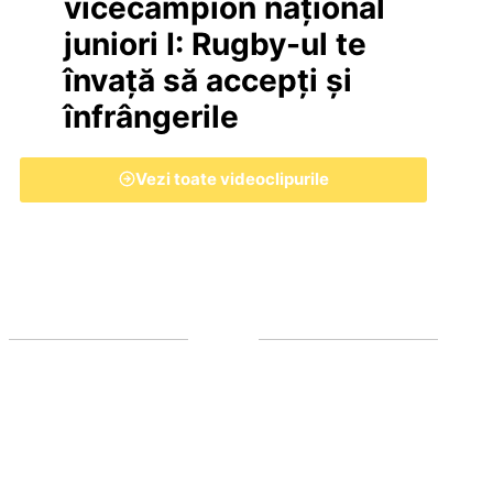
vicecampion național
juniori I: Rugby-ul te
învață să accepți și
înfrângerile
Vezi toate videoclipurile