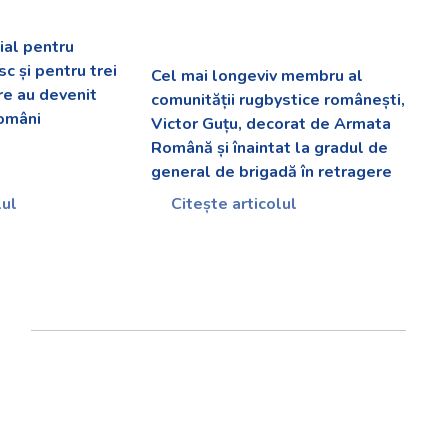
al pentru
c și pentru trei
Cel mai longeviv membru al
are au devenit
comunității rugbystice românești,
români
Victor Guțu, decorat de Armata
Română și înaintat la gradul de
general de brigadă în retragere
lul
Citește articolul