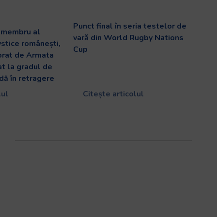
Punct final în seria testelor de
v membru al
vară din World Rugby Nations
ystice românești,
Cup
orat de Armata
at la gradul de
dă în retragere
lul
Citește articolul