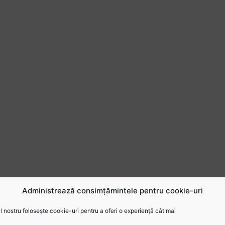
Administrează consimțămintele pentru cookie-uri
 nostru folosește cookie-uri pentru a oferi o experiență cât mai