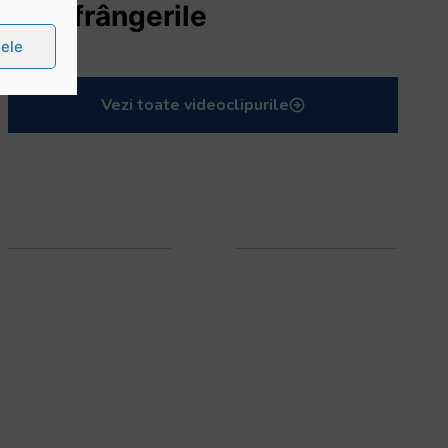
înfrângerile
țele
Vezi toate videoclipurile