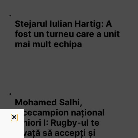
Stejarul Iulian Hartig: A
fost un turneu care a unit
mai mult echipa
Mohamed Salhi,
vicecampion național
juniori I: Rugby-ul te
învață să accepți și