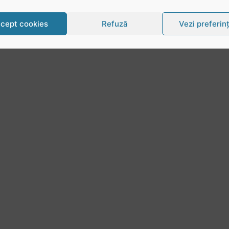
cept cookies
Refuză
Vezi preferin