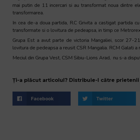
mai putin de 11 incercari si au transformat noua dintre ele
transformarea.
In cea de-a doua partida, R.C Grivita a castigat partida cu
transformate si o lovitura de pedeapsa, in timp ce Metrorexu
Grupa Est a avut parte de victoria Mangaliei, scor 27-21 
lovitura de pedeapsa a reusit CSR Mangalia. RCM Galati a reu
Meciul din Grupa Vest, CSM Sibiu-Lions Arad, nu s-a disput
Ți-a plăcut articolul? Distribuie-l către prietenii 
Facebook
Twitter